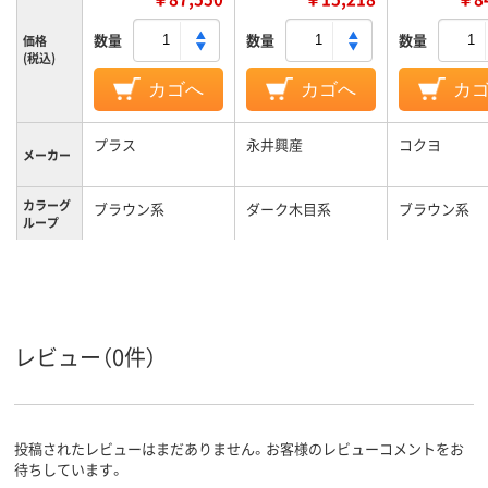
数量
数量
数量
価格
(税込)
カゴへ
カゴへ
カ
プラス
永井興産
コクヨ
メーカー
カラーグ
ブラウン系
ダーク木目系
ブラウン系
ループ
キャスタ
キャスター付き
キャスター付
ー
レビュー（0件）
投稿されたレビューはまだありません。お客様のレビューコメントをお
待ちしています。