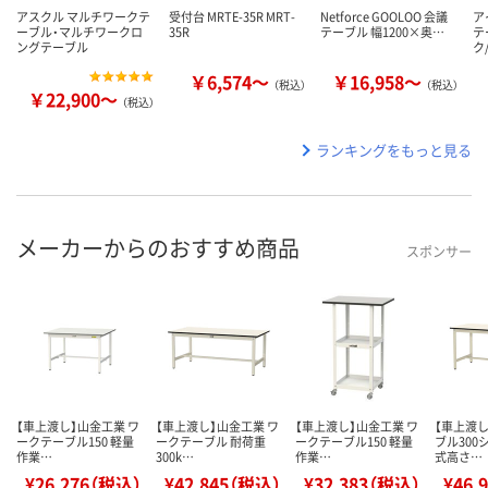
アスクル マルチワークテ
受付台 MRTE-35R MRT-
Netforce GOOLOO 会議
ア
ーブル・マルチワークロ
35R
テーブル 幅1200×奥…
テ
ングテーブル
ク
￥6,574～
￥16,958～
（税込）
（税込）
￥22,900～
（税込）
ランキングをもっと見る
メーカーからのおすすめ商品
スポンサー
【車上渡し】山金工業 ワ
【車上渡し】山金工業 ワ
【車上渡し】山金工業 ワ
【車上渡
ークテーブル150 軽量
ークテーブル 耐荷重
ークテーブル150 軽量
ブル300
作業…
300k…
作業…
式高さ…
¥26,276（税込）
¥42,845（税込）
¥32,383（税込）
¥46,