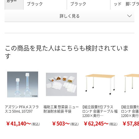
カラー
ブラック
ブラック
ッド 脚：ブ
お申込番
詳しく見る
A779544
A779538
A779541
号
直送品
直送品
直送品
在庫
9月3日（木）まで
9月3日（木）ま
お届け日
この商品を見た人はこちらも検討されていま
す
数量
数量
お取り扱い終了しま
した
カゴへ
カ
アズワン PFAメスフラ
福助工業 惣菜袋 ニュー
【組立設置付】プラス
【組立設置
スコ 50mL 107297
耐油耐水紙袋 平袋
ロンナ 会議テーブル 幅
ロンナ 会議
1200×奥行…
1200×奥
￥41,140～
￥503～
￥62,245～
￥57,8
（税込）
（税込）
（税込）