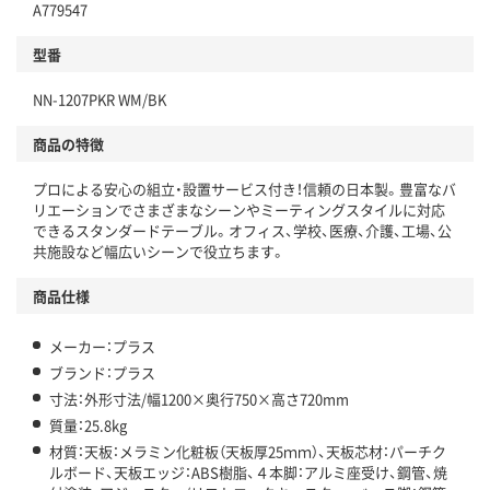
A779547
型番
NN-1207PKR WM/BK
商品の特徴
プロによる安心の組立・設置サービス付き！信頼の日本製。豊富なバ
リエーションでさまざまなシーンやミーティングスタイルに対応
できるスタンダードテーブル。オフィス、学校、医療、介護、工場、公
共施設など幅広いシーンで役立ちます。
商品仕様
メーカー：プラス
ブランド：プラス
寸法：外形寸法/幅1200×奥行750×高さ720mm
質量：25.8kg
材質：天板：メラミン化粧板（天板厚25ｍｍ）、天板芯材：パーチク
ルボード、天板エッジ：ABS樹脂、４本脚：アルミ座受け、鋼管、焼