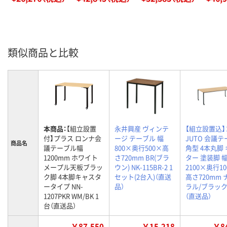
類似商品と比較
本商品：
【組立設置
永井興産 ヴィンテ
【組立設置込
付】プラス ロンナ会
ージ テーブル 幅
JUTO 会議
商品名
議テーブル幅
800×奥行500×高
角型 4本丸脚
1200mm ホワイト
さ720mm BR(ブラ
ター 塗装脚 
メープル天板ブラッ
ウン) NK-115BR-2 1
2100×奥行10
ク脚 4本脚キャスタ
セット(2台入)（直送
高さ720mm
ータイプ NN-
品）
ラル/ブラック
1207PKR WM/BK 1
（直送品）
台（直送品）
￥87,550
￥15,218
￥84