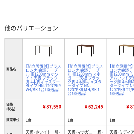
他のバリエーション
【組立設置付】プラス
【組立設置付】プラス
【組立設置付
商品名
ロンナ 会議テーブ
ロンナ 会議テーブ
ロンナ会議テ
ル 幅1200mm ホワ
ル 幅1200mm マホ
幅1200mm 
イト天板 ブラック
ガニー天板 ブラッ
アムウッド天
脚 4本脚キャスター
ク脚 4本脚キャスタ
ック脚 4本脚
タイプ NN-1207PKR
ータイプ NN-
タータイプ NN
W4/BK 1台（直送品）
1207PKR MH/BK 1
1207PKR T2/
台（直送品）
（直送品）
価格
￥87,550
￥62,245
￥87
(税込)
1台
1台
1台
販売単位
天板：ホワイト 脚：
天板：マホガニー 脚：
天板：ミディ