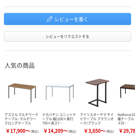
レビューを書く
レビューをリクエストする
人気の商品
アスクル マルチワーク
ナカバヤシ ユニットテ
アイリスオーヤマ サイ
Netforce 
テーブル・マルチワー
ーブル 幅1200×奥行
ドテーブル ブラウンオ
議テーブル
クロングテーブル
750×高さ7…
ーク/ブラック
ス付…
￥17,900～
￥14,209～
￥3,650～
￥29,7
（税込）
（税込）
（税込）