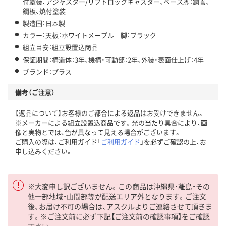
付塗装、アジャスター/リフトロックキャスター、ベース脚：鋼管、
鋼板、焼付塗装
製造国：日本製
カラー：天板：ホワイトメープル 脚：ブラック
組立目安：組立設置込商品
保証期間：構造体：3年、機構・可動部：2年、外装・表面仕上げ：4年
ブランド：プラス
備考（ご注意）
【返品について】お客様のご都合による返品はお受けできません。
※メーカーによる組立設置込商品です。光の当たり具合により、画
像と実物とでは、色が異なって見える場合がございます。
ご購入の際は、ご利用ガイド「
ご利用ガイド
」を必ずご確認の上、お
申し込みください。
※大変申し訳ございません。この商品は沖縄県・離島・その
他一部地域・山間部等が配送エリア外となります。ご注文
後、お届け不可の場合は、アスクルよりご連絡させて頂きま
す。※ご注文前に必ず下記【ご注文前の確認事項】をご確認