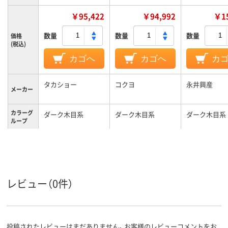
￥95,422
￥94,992
￥15
数量
数量
数量
価格
(税込)
カゴへ
カゴへ
カ
タカショー
コクヨ
永井興産
メーカー
カラーグ
ダーク木目系
ダーク木目系
ダーク木目系
ループ
キャスタ
キャスター無し
キャスター無し
ー
レビュー（0件）
投稿されたレビューはまだありません。お客様のレビューコメントをお