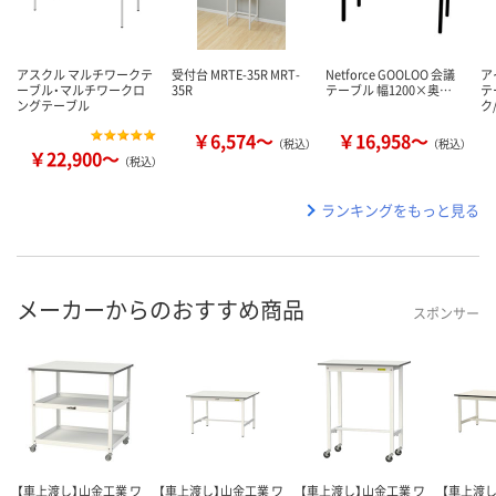
アスクル マルチワークテ
受付台 MRTE-35R MRT-
Netforce GOOLOO 会議
ア
ーブル・マルチワークロ
35R
テーブル 幅1200×奥…
テ
ングテーブル
ク
￥6,574～
￥16,958～
（税込）
（税込）
￥22,900～
（税込）
ランキングをもっと見る
メーカーからのおすすめ商品
スポンサー
【車上渡し】山金工業 ワ
【車上渡し】山金工業 ワ
【車上渡し】山金工業 ワ
【車上渡し