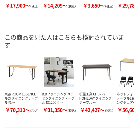
￥17,900～
￥14,209～
￥3,650～
￥29,7
（税込）
（税込）
（税込）
この商品を見た人はこちらも検討されていま
す
東谷 ROOM ESSENCE
B.Bファニシング メラ
桜屋工業 CHERRY
ネットフォ
ルカ ダイニングテーブ
ミンダイニングテーブ
HOMEDAY ダイニング
テーブル1
ル 幅…
ル 幅1200×…
テーブル …
ングチェア4
￥70,310～
￥31,350～
￥42,427～
￥56,6
（税込）
（税込）
（税込）