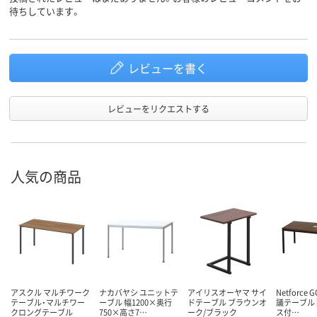
待ちしています。
レビューを書く
レビューをリクエストする
人気の商品
アスクル マルチワーク
ナカバヤシ ユニットテ
アイリスオーヤマ サイ
Netforce 
テーブル・マルチワー
ーブル 幅1200×奥行
ドテーブル ブラウンオ
議テーブル
クロングテーブル
750×高さ7…
ーク/ブラック
ス付…