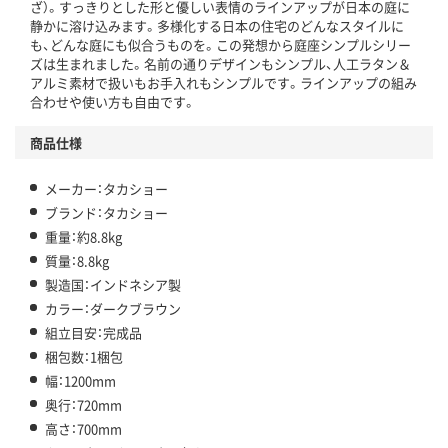
ざ）。すっきりとした形と優しい表情のラインアップが日本の庭に
静かに溶け込みます。多様化する日本の住宅のどんなスタイルに
も、どんな庭にも似合うものを。この発想から庭座シンプルシリー
ズは生まれました。名前の通りデザインもシンプル、人工ラタン＆
アルミ素材で扱いもお手入れもシンプルです。ラインアップの組み
合わせや使い方も自由です。
商品仕様
メーカー：タカショー
ブランド：タカショー
重量：約8.8kg
質量：8.8kg
製造国：インドネシア製
カラー：ダークブラウン
組立目安：完成品
梱包数：1梱包
幅：1200mm
奥行：720mm
高さ：700mm