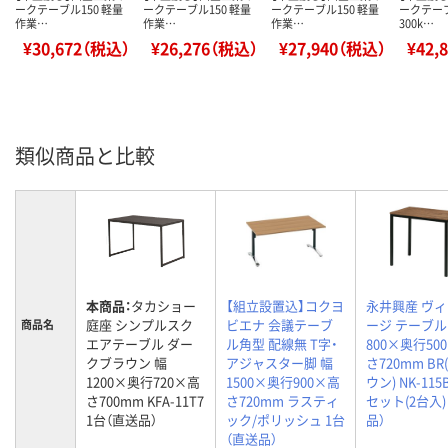
ークテーブル150 軽量
ークテーブル150 軽量
ークテーブル150 軽量
ークテー
作業…
作業…
作業…
300k…
¥30,672（税込）
¥26,276（税込）
¥27,940（税込）
¥42,
類似商品と比較
本商品：
タカショー
【組立設置込】コクヨ
永井興産 ヴ
庭座 シンプルスク
ビエナ 会議テーブ
ージ テーブル
商品名
エアテーブル ダー
ル角型 配線無 T字・
800×奥行50
クブラウン 幅
アジャスター脚 幅
さ720mm BR
1200×奥行720×高
1500×奥行900×高
ウン) NK-115B
さ700mm KFA-11T7
さ720mm ラスティ
セット(2台入)
1台（直送品）
ック/ポリッシュ 1台
品）
（直送品）