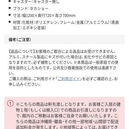
キャスター：キャスター無し
ブランド：タカショー
寸法：幅1200×奥行720×高さ700mm
材質：化粧材：ポリエチレン、フレーム：金属（アルミニウム）（表面
加工：エポキシ塗装）
備考（ご注意）
【返品について】お客様のご都合による返品はお受けできません。
アルミ、スチール製品にキズが付いた場合は、劣化やサビの原因と
なりますので、必ず補修してください。※本商品は一般家庭での使
用を目的としたものです。公共及び商業施設での使用は遠慮下さ
い。
ご購入の際は、ご利用ガイド「
ご利用ガイド
」を必ずご確認の上、お
申し込みください。
※こちらの商品は軒先渡しとなります。 お客様ご入居の建
物１階（もしくは搬入口）での商品お引渡しになりますの
で、館内のご移動はお客様ご自身でお願いいたします。こ
ちらの商品は沖縄県・離島・その他一部地域・山間部で配送
追加料金が発生します。※地域等によっては、お届けでき