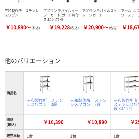
三和製作所 ステンレ
アズワン モバイルイー
アズワン モバイルスト
アール・エ
スワゴン
ジーカート(ガード枠付
レージカート
ワ スチー
き:ピンク) 引…
￥10,890～
￥19,228
￥20,900～
￥18,6
（税込）
（税込）
（税込）
他のバリエーション
商品名
三和製作所 ステン
三和製作所 ステン
三和製作所 
レスワゴン 3段
レスワゴン 2段
ステンレスワゴ
段 307 1台
価格
￥16,390
￥10,890
￥25
(税込)
1台
1台
1台
販売単位