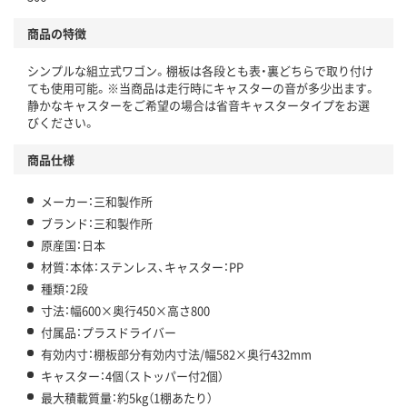
商品の特徴
シンプルな組立式ワゴン。棚板は各段とも表・裏どちらで取り付け
ても使用可能。※当商品は走行時にキャスターの音が多少出ます。
静かなキャスターをご希望の場合は省音キャスタータイプをお選
びください。
商品仕様
メーカー：三和製作所
ブランド：三和製作所
原産国：日本
材質：本体：ステンレス、キャスター：PP
種類：2段
寸法：幅600×奥行450×高さ800
付属品：プラスドライバー
有効内寸：棚板部分有効内寸法/幅582×奥行432mm
キャスター：4個（ストッパー付2個）
最大積載質量：約5kg（1棚あたり）