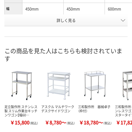
450mm
450mm
600mm
幅
詳しく見る
3段
段数
お申込番
566369
566313
A024570
号
3点
9点
1点
在庫
この商品を見た人はこちらも検討されていま
す
8月8日（土）
8月8日（土）
8月8日（土）
お届け日
数量
数量
数量
カゴへ
カゴへ
カ
足立製作所 ステンレス
アスクル マルチワーク
三和製作所 器械卓子
三和製作所
製 スリム作業台キッチ
デスクサイドワゴン
（枠付）
ンレスワゴ
ンワゴン【幅60…
スタータイプ
￥15,800
￥8,780～
￥18,780～
￥17,8
（税込）
（税込）
（税込）