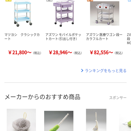
マツヨシ クラシックカ
アズワン モバイルポケッ
アズワン 医療ワゴン 段ー
Z
ート
トカート（引出し付き）
カラフルカート
段
M
￥21,800～
￥28,946～
￥82,556～
（税込）
（税込）
（税込）
ランキングをもっと見る
メーカーからのおすすめ商品
スポンサー