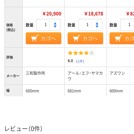
￥20,900
￥18,678
￥82
数量
数量
数量
価格
(税込)
カゴへ
カゴへ
カ
評価
4.0
（
1件
）
三和製作所
アール・エフ・ヤマカ
アズワン
メーカー
ワ
600mm
681mm
600mm
幅
450mm
404mm
450mm
奥行
800mm
805mm
855mm
高さ
2段
段数
レビュー（0件）