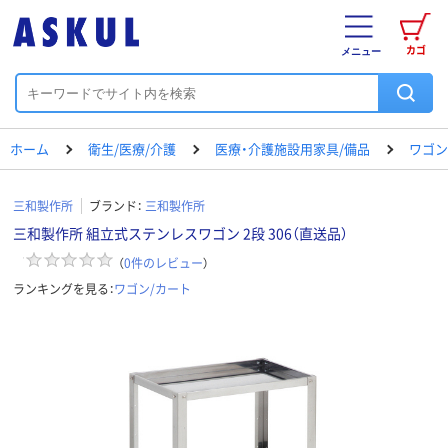
カゴ
メニュー
ホーム
衛生/医療/介護
医療・介護施設用家具/備品
ワゴン
三和製作所
ブランド：
三和製作所
三和製作所 組立式ステンレスワゴン 2段 306（直送品）
（
0
件のレビュー
）
ランキングを見る：
ワゴン/カート