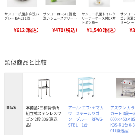
サンコー 抗菌糸 床洗い
サンコー BH-54 1個 靴
サンコー 抗菌トイレク
サンコー
グレー BA-53 1個 …
洗い シューズクリー…
リーナーケース付DXサ
ゴシ洗濯
トミツ棒…
リーン …
¥612（税込）
¥470（税込）
¥1,540（税込）
¥
類似商品と比較
本商品：
三和製作所
アール・エフ・ヤマカ
アズワン カ
商品名
組立式ステンレスワ
ワ スチールワゴ
カート 3段ー
ゴン 2段 306（直送
ン ブルー RFWG-
600×450×8
品）
STBL 1台
K3S-R 1台 0-3
01（直送品）