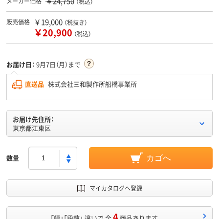
￥24,750
メーカー価格
（税込）
￥19,000
販売価格
（税抜き）
￥20,900
（税込）
お届け日：
9月7日（月）まで
直送品
株式会社三和製作所船橋事業所
お届け先住所：
東京都江東区
数量
カゴへ
マイカタログへ登録
4
「幅」「段数」 違いで 全
商品あります。