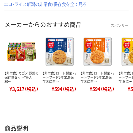
エコ・ライス新潟の非常食/保存食を全て見る
メーカーからのおすすめ商品
スポンサー
【非常食】 カゴメ 野菜の
【非常食】ロート製薬 ハ
【非常食】ロート製薬 ハ
【非常食】
保存食セットYH-A
ートフード5年常温保
ートフード5年常温保
ートフー
30…
存おにぎ…
存おにぎ…
存 おに…
¥3,617（税込）
¥594（税込）
¥594（税込）
¥
商品説明