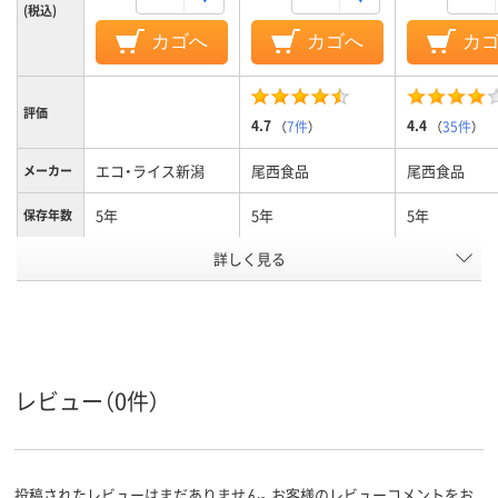
(税込)
カゴへ
カゴへ
カ
評価
4.7
4.4
（
7件
）
（
35件
）
エコ・ライス新潟
尾西食品
尾西食品
メーカー
5年
5年
5年
保存年数
アスクル
詳しく見る
商品環境
スコア
レビュー（0件）
投稿されたレビューはまだありません。お客様のレビューコメントをお