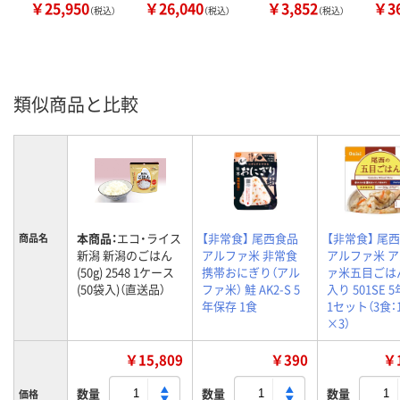
￥25,950
￥26,040
￥3,852
￥36
（税込）
（税込）
（税込）
類似商品と比較
本商品：
エコ・ライス
【非常食】 尾西食品
【非常食】 尾
商品名
新潟 新潟のごはん
アルファ米 非常食
アルファ米 
(50g) 2548 1ケース
携帯おにぎり（アル
ァ米五目ごは
(50袋入)（直送品）
ファ米） 鮭 AK2-S 5
入り 501SE 
年保存 1食
1セット（3食：
×3）
￥15,809
￥390
￥1
数量
数量
数量
価格