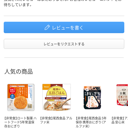
待ちしています。
レビューを書く
レビューをリクエストする
人気の商品
【非常食】ロート製薬 ハ
【非常食】尾西食品 アル
【非常食】尾西食品 5年
【非常食】
ートフード5年常温保
ファ米
保存 携帯おにぎり（ア
品 安心米
存おにぎり
ルファ米）