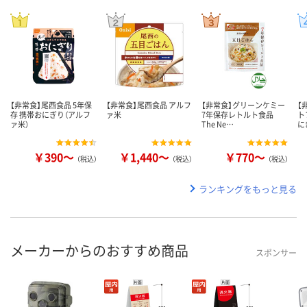
【非常食】尾西食品 5年保
【非常食】尾西食品 アルフ
【非常食】グリーンケミー
【
存 携帯おにぎり（アルフ
ァ米
7年保存レトルト食品
ト
ァ米）
The Ne…
に
￥390～
￥1,440～
￥770～
（税込）
（税込）
（税込）
ランキングをもっと見る
メーカーからのおすすめ商品
スポンサー