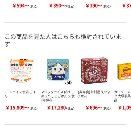
￥594～
￥390～
￥390～
￥3
（税込）
（税込）
（税込）
この商品を見た人はこちらも検討されていま
す
エコ・ライス新潟 ごは
マジックライス ぽけこ
【非常食】井村屋 えいよ
カロリーメ
ん
めっつ しろごはん 50食
うかん
ク 大塚製薬
7年保存 …
品
￥15,809～
￥17,280
￥696～
￥1,0
（税込）
（税込）
（税込）