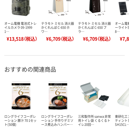
オーム電機 電池式トレ
テラモト ミセル 消火器
テラモト ミセル 消火器
オーム電
イルカメラ 09-1999
かくれんぼ C-650 ホ
かくれんぼ C-650 ブ
ーライトS1
1…
ワ…
ラ…
8…
¥13,518（税込）
¥6,709（税込）
¥6,709（税込）
¥7,
おすすめの関連商品
ロングライフコーポレ
ロングライフコーポレ
三和製作所 sanwa 非常
東研化工 
ーション 豚汁 70 1セッ
ーション 手作りデミソ
用トイレ袋 くるくるト
ティント
ト(50個)
ース煮込みハンバー…
イレ20回…
SH15CL