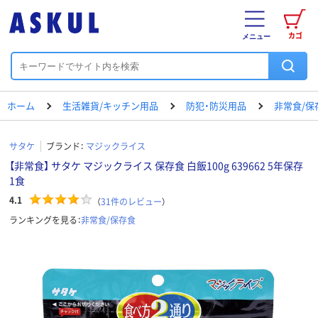
カゴ
メニュー
ホーム
生活雑貨/キッチン用品
防犯・防災用品
非常食/保
サタケ
ブランド：
マジックライス
【非常食】 サタケ マジックライス 保存食 白飯100g 639662 5年保存
1食
4.1
（
31
件のレビュー
）
ランキングを見る：
非常食/保存食