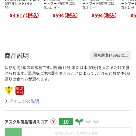
保存食セットYH-A
ートフード5年常温保
ートフード5年常温保
ートフー
30…
存おにぎ…
存 おに…
存おにぎ
¥3,617（税込）
¥594（税込）
¥594（税込）
¥
商品説明
賞味期限1469日以上
保存期間5年の非常食です。熱湯(15分)または水(60分)を入れるだけで食
べられます。調理時に注水量を変えることによって、ごはんとおかゆの2
通りの食べ方が選べます。
アイコンの説明
10
アスクル商品環境スコア
環境に配慮した材料を使用