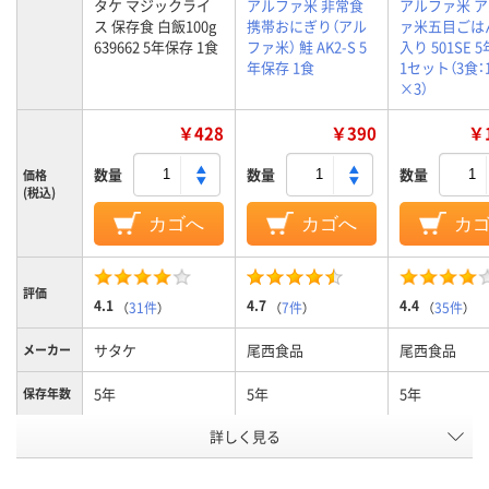
タケ マジックライ
アルファ米 非常食
アルファ米 
ス 保存食 白飯100g
携帯おにぎり（アル
ァ米五目ごは
639662 5年保存 1食
ファ米） 鮭 AK2-S 5
入り 501SE 
年保存 1食
1セット（3食：
×3）
￥428
￥390
￥1
数量
数量
数量
価格
(税込)
カゴへ
カゴへ
カ
評価
4.1
4.7
4.4
（
31件
）
（
7件
）
（
35件
）
サタケ
尾西食品
尾西食品
メーカー
5年
5年
5年
保存年数
詳しく見る
100g
内容量
アスクル