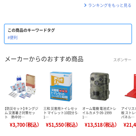
ランキングをもっと見る
この商品のキーワードタグ
#便利
メーカーからのおすすめ商品
スポンサー
【防災セット】キングジ
三和 災害用トイレセッ
オーム電機 電池式トレ
アイリス
ム 災害暑さ対策セッ
ト マイレット10回分 S-
イルカメラ 09-1999
板 ストレ
ト 熱中対…
1…
1…
パネル…
¥3,700（税込）
¥51,550（税込）
¥13,518（税込）
¥21,