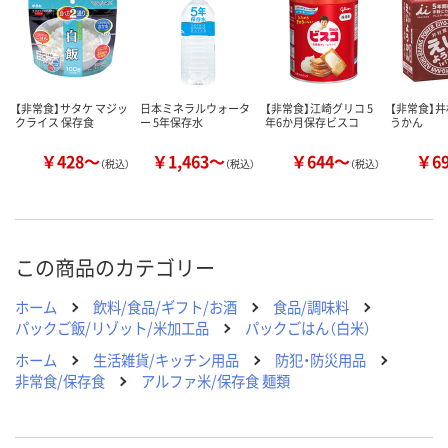
カゴへ
カゴへ
カ
【非常食】サタケ マジッ
日本ミネラルウォータ
【非常食】江崎グリコ 5
【非常食】井
クライス 保存食
ー 5年保存水
年6か月保存ビスコ
うかん
￥428～
￥1,463～
￥644～
￥6
（税込）
（税込）
（税込）
この商品のカテゴリー
ホーム
飲料/食品/ギフト/お酒
食品/調味料
パックご飯/リゾット/米加工品
パックごはん（白米）
ホーム
生活雑貨/キッチン用品
防犯・防災用品
非常食/保存食
アルファ米/保存食 麺類