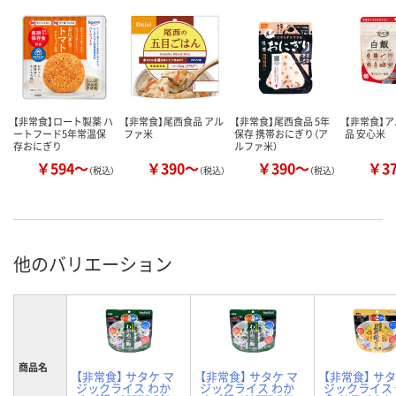
【非常食】ロート製薬 ハ
【非常食】尾西食品 アル
【非常食】尾西食品 5年
【非常食】
ートフード5年常温保
ファ米
保存 携帯おにぎり（ア
品 安心米
存おにぎり
ルファ米）
￥594～
￥390～
￥390～
￥3
（税込）
（税込）
（税込）
他のバリエーション
商品名
【非常食】 サタケ マ
【非常食】 サタケ マ
【非常食】 サタ
ジックライス わか
ジックライス わか
ジックライス