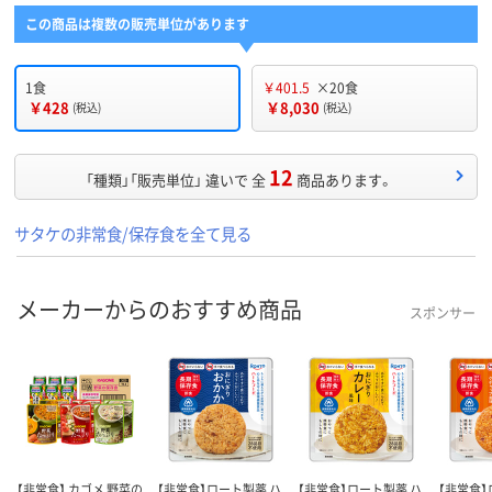
この商品は複数の販売単位があります
1食
￥401.5
×20食
￥428
￥8,030
(税込)
(税込)
12
「種類」「販売単位」 違いで 全
商品あります。
サタケの非常食/保存食を全て見る
メーカーからのおすすめ商品
スポンサー
【非常食】 カゴメ 野菜の
【非常食】ロート製薬 ハ
【非常食】ロート製薬 ハ
【非常食】