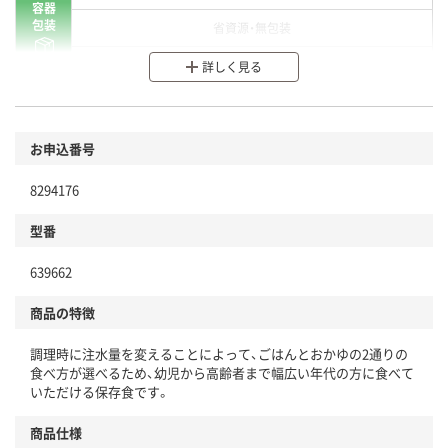
容器
包装
省資源・無包装
分別・リサイクルしやすい設計
詳しく見る
環境に配慮した材料を使用
商品
お申込番号
本体
省資源・省エネ・節水
8294176
分別・リサイクルしやすい設計
型番
独自の回収スキームがある
仕組
639662
アスクルで資源循環している
商品の特徴
温室効果ガスなどの削減
調理時に注水量を変えることによって、ごはんとおかゆの2通りの
この商品の環境配慮ポイントです。下記商品詳細「
食べ方が選べるため、幼児から高齢者まで幅広い年代の方に食べて
アスクル商品環境スコア詳細／加点項目
」で確認できます。
いただける保存食です。
商品仕様