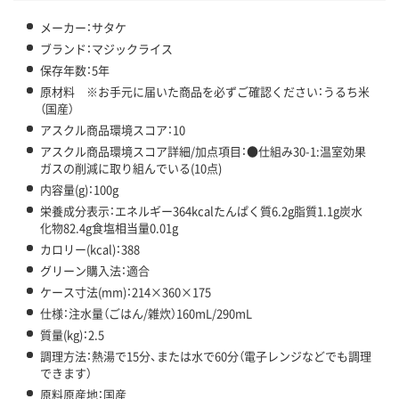
メーカー：サタケ
ブランド：マジックライス
保存年数：5年
原材料 ※お手元に届いた商品を必ずご確認ください：うるち米
（国産）
アスクル商品環境スコア：10
アスクル商品環境スコア詳細/加点項目：●仕組み30-1:温室効果
ガスの削減に取り組んでいる(10点)
内容量(g)：100g
栄養成分表示：エネルギー364kcalたんぱく質6.2g脂質1.1g炭水
化物82.4g食塩相当量0.01g
カロリー(kcal)：388
グリーン購入法：適合
ケース寸法(mm)：214×360×175
仕様：注水量（ごはん/雑炊）160mL/290mL
質量(kg)：2.5
調理方法：熱湯で15分、または水で60分（電子レンジなどでも調理
できます）
原料原産地：国産