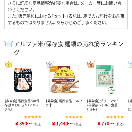
さらに詳細な商品情報が必要な場合は、メーカー等にお問い合
わせください。
また、販売単位における「セット」表記は、箱でのお届けをお約束
するものではありません。あらかじめご了承ください。
アルファ米/保存食 麺類の売れ筋ランキン
グ
【非常食】尾西食品 5年保
【非常食】尾西食品 アルフ
【非常食】グリーンケミー
【
存 携帯おにぎり（アルフ
ァ米
7年保存レトルト食品
ト
ァ米）
The Ne…
に
￥390～
￥1,440～
￥770～
（税込）
（税込）
（税込）