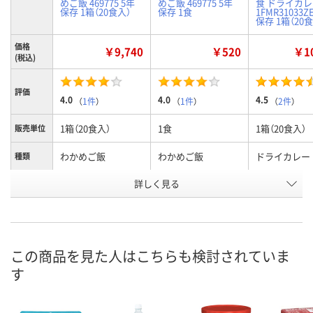
めご飯 469775 5年
めご飯 469775 5年
食 ドライカ
保存 1箱（20食入）
保存 1食
1FMR31033Z
保存 1箱（20
価格
￥9,740
￥520
￥10
(税込)
評価
4.0
4.0
4.5
（
1件
）
（
1件
）
（
2件
）
1箱（20食入）
1食
1箱（20食入）
販売単位
わかめご飯
わかめご飯
ドライカレー
種類
お申込番
詳しく見る
P304908
P292777
P304910
号
入荷待ち
あり
入荷待ち
在庫
ご注文後、お届けに
ご注文後、お
この商品を見た人はこちらも検討されていま
ついてご連絡いたし
8月9日（日）
ついてご連絡
お届け日
す
ます
ます
数量
数量
数量