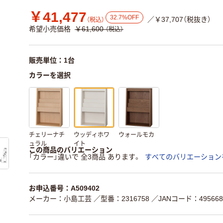
￥41,477
32.7%OFF
／￥37,707（税抜き）
（税込）
希望小売価格
￥61,600
（税込）
販売単位：1台
カラーを選択
チェリーナチ
ウッディホワ
ウォールモカ
ュラル
イト
この商品のバリエーション
「カラー」違いで 全3商品 あります。
すべてのバリエーション
お申込番号：A509402
メーカー：小島工芸
／型番：2316758
／JANコード：4956689