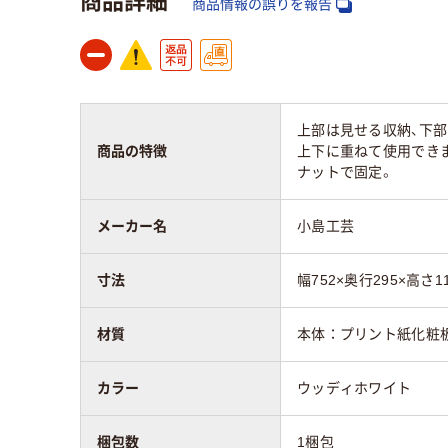
商品情報の誤りを報告
上部は見せる収納、下部
商品の特徴
上下に重ねて使用できま
ナットで固定。
メーカー名
小島工芸
寸法
幅752×奥行295×高さ1
材質
本体：プリント紙化粧
カラー
ウッディホワイト
梱包数
1梱包