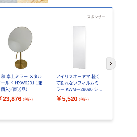
スポンサー
次のスライド
三和 卓上ミラー メタル
アイリスオーヤマ 軽く
YAMAZE
ールド HXW6201 1箱
て割れないフィルムミ
付き モニ
8個入)（直送品）
ラー KWMー28090 シル
37~70V
バー 1台（直送品）
階 上下角度
￥23,876
￥5,520
￥15,90
（税込）
（税込）
T875(BK) 