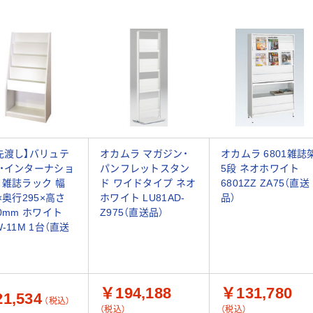
先渡し】バリュテ
オカムラ マガジン・
オカムラ 6801雑誌
・インターナショ
パンフレットスタン
5段 ネオホワイト
 雑誌ラック 幅
ド ワイドタイプ ネオ
6801ZZ ZA75（直送
0×奥行295×高さ
ホワイト LU81AD-
品）
60mm ホワイト
Z975（直送品）
-11M 1台（直送
￥194,188
￥131,780
1,534
（税込）
（税込）
（税込）