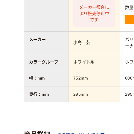
メーカー都合に
数量
より販売停止中
です
メーカー
バリ
小島工芸
ーナ
カラーグループ
ホワイト系
ホワ
幅：mm
752mm
600
奥行：mm
295mm
295
高さ：mm
1102mm
126
質量
21kg
11k
商品詳細