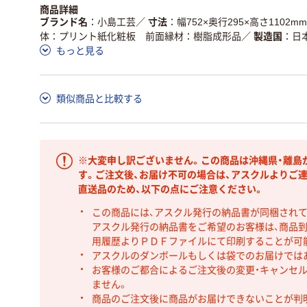
商品詳細
ブランド名
小島工芸
／
寸法
幅752×奥行295×高さ1102mm
体：プリント紙化粧板 前面縁材：樹脂成形品
／
製造国
日
もっと見る
類似商品と比較する
※大変申し訳ございません。この商品は沖縄県・離島
す。ご注文後、お届け不可の場合は、アスクルよりご
直送品のため、以下の点にご注意ください。
この商品には、アスクル発行の納品書が同梱され
アスクル発行の納品書をご希望のお客様は、商品到
用履歴よりＰＤＦファイルにて印刷することが可
アスクルのダンボールもしくは袋でのお届けでは
お客様のご都合によるご注文後の変更・キャンセル
ません。
商品のご注文後に商品がお届けできないことが判