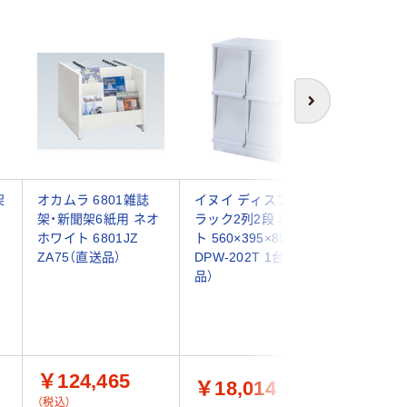
次へ
架
オカムラ 6801雑誌
イヌイ ディスプレイ
イヌイ 
架・新聞架6紙用 ネオ
ラック2列2段 ホワイ
ラック2
ホワイト 6801JZ
ト 560×395×850mm
ト
ZA75（直送品）
DPW-202T 1台（直送
560×39
品）
DPW-20
品）
￥124,465
￥18,014
￥24,
（税込）
（税込）