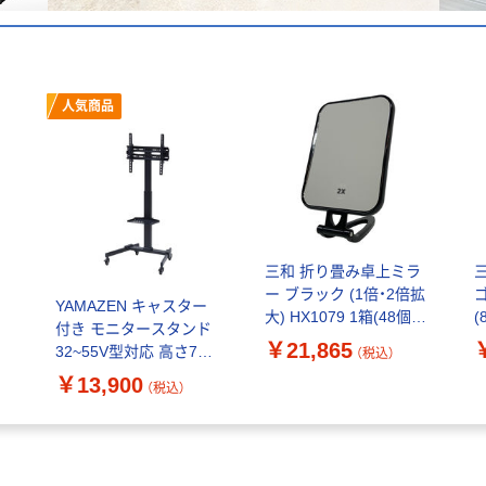
人気商品
三和 折り畳み卓上ミラ
ー ブラック (1倍・2倍拡
ゴ
YAMAZEN キャスター
折
大) HX1079 1箱(48個
(
付き モニタースタンド
-
入)（直送品）
￥21,865
32~55V型対応 高さ7段
（税込）
階 上下角度調節 LBTS-
￥13,900
（税込）
T680(BK) 1台