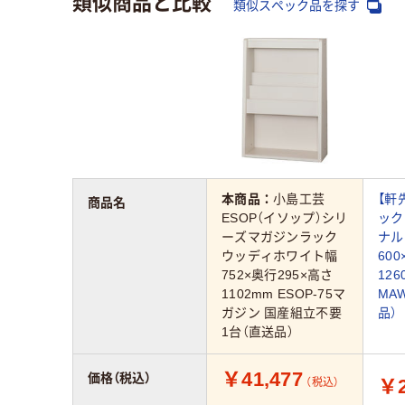
類似商品と比較
類似スペック品を探す
本商品：
小島工芸
【軒
商品名
ESOP（イソップ）シリ
ック
ーズマガジンラック
ナル
ウッディホワイト幅
60
752×奥行295×高さ
12
1102mm ESOP-75マ
MAW
ガジン 国産組立不要
品）
1台（直送品）
￥41,477
価格（税込）
￥2
（税込）