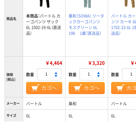
本商品：
バートル カ
桑和（SOWA） ツータ
バートル カ
商品名
ーゴパンツ ザック
ックカーゴパンツ
ンツ カーキ 6
6L 1502-19-6L（直送
モスグリーン 6L
1702-23-6L 
品）
198 1着（直送品）
送品）
￥4,464
￥3,320
￥4
数量
数量
数量
価格
(税込)
カゴへ
カゴへ
カ
バートル
桑和
バートル
メーカー
6L
6L
6L
サイズ
カラーグ
ブラック系
グリーン系
ループ