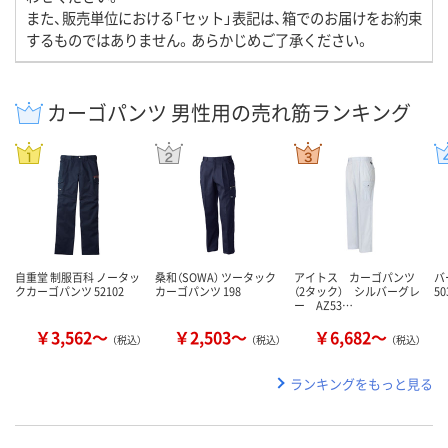
また、販売単位における「セット」表記は、箱でのお届けをお約束
するものではありません。あらかじめご了承ください。
カーゴパンツ 男性用の売れ筋ランキング
自重堂 制服百科 ノータッ
桑和（SOWA） ツータック
アイトス カーゴパンツ
バ
クカーゴパンツ 52102
カーゴパンツ 198
（2タック） シルバーグレ
50
ー AZ53…
￥3,562～
￥2,503～
￥6,682～
（税込）
（税込）
（税込）
ランキングをもっと見る