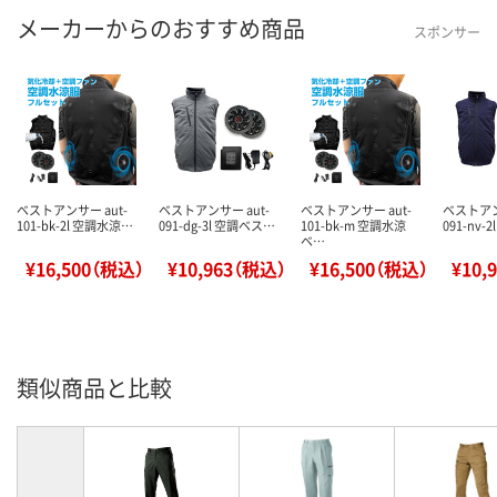
メーカーからのおすすめ商品
スポンサー
ベストアンサー aut-
ベストアンサー aut-
ベストアンサー aut-
ベストアン
101-bk-2l 空調水涼…
091-dg-3l 空調ベス…
101-bk-m 空調水涼
091-nv-
ベ…
¥16,500（税込）
¥10,963（税込）
¥16,500（税込）
¥10,
類似商品と比較