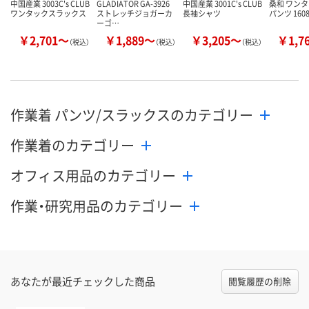
中国産業 3003C's CLUB
GLADIATOR GA-3926
中国産業 3001C's CLUB
桑和 ワン
ワンタックスラックス
ストレッチジョガーカ
長袖シャツ
パンツ 160
ーゴ…
￥2,701～
￥1,889～
￥3,205～
￥1,7
（税込）
（税込）
（税込）
作業着 パンツ/スラックスのカテゴリー
作業着のカテゴリー
オフィス用品のカテゴリー
作業・研究用品のカテゴリー
あなたが最近チェックした商品
閲覧履歴の削除