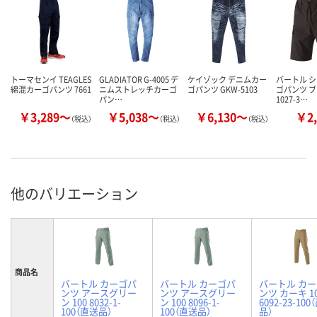
トーマセンイ TEAGLES
GLADIATOR G-4005 デ
ケイゾック デニムカー
バートル 
綿混カーゴパンツ 7661
ニムストレッチカーゴ
ゴパンツ GKW-5103
ゴパンツ ブ
パン…
1027-3…
￥3,289～
￥5,038～
￥6,130～
￥2,
（税込）
（税込）
（税込）
他のバリエーション
商品名
バートル カーゴパ
バートル カーゴパ
バートル カ
ンツ アースグリー
ンツ アースグリー
ンツ カーキ 1
ン 100 8032-1-
ン 100 8096-1-
6092-23-10
100（直送品）
100（直送品）
品）