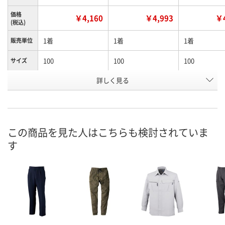
価格
￥4,160
￥4,993
￥4
(税込)
1着
1着
1着
販売単位
100
100
100
サイズ
詳しく見る
アースグリーン
アースグリーン
カーキ
色
お申込番
A539126
A539369
A537697
号
直送品
直送品
直送品
在庫
この商品を見た人はこちらも検討されていま
す
8月24日（月）まで
8月24日（月）まで
8月24日（月）
お届け日
数量
数量
数量
カゴへ
カゴへ
カ