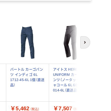
次へ
ン
バートル カーゴパン
アイトス HERO’S
HOOH 
ツ インディゴ 6L
UNIFORM カーゴパ
ーゴ 320
1712-45-6L 1個（直送
ンツ（ノータック） チ
ーグレー 
品）
ャコール 6L 60751-
1着（直送
014-6L（直送品）
￥5,462
￥7,507
￥5,7
（税込）
（税込）