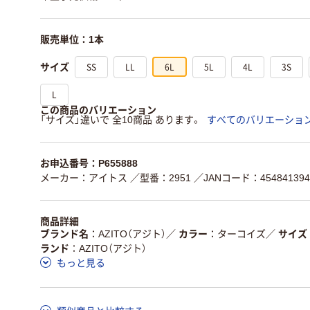
販売単位：1本
SS
LL
6L
5L
4L
3S
サイズ
L
この商品のバリエーション
「サイズ」違いで 全10商品 あります。
すべてのバリエーショ
お申込番号：P655888
メーカー：アイトス
／型番：2951
／JANコード：454841394
商品詳細
ブランド名
AZITO（アジト）
／
カラー
ターコイズ
／
サイズ
ランド
AZITO（アジト）
もっと見る