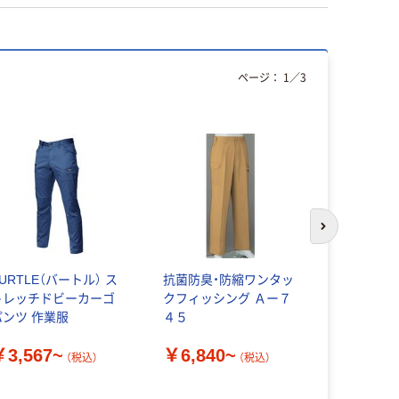
ページ：
1
／
3
次のスライド
URTLE（バートル） ス
抗菌防臭・防縮ワンタッ
アイトス（AI
トレッチドビーカーゴ
クフィッシング Ａー７
トス カー
パンツ 作業服
４５
ック） シ
5564-003
￥3,567~
￥6,840~
￥6,432
（税込）
（税込）