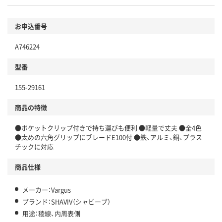
お申込番号
A746224
型番
155-29161
商品の特徴
●ポケットクリップ付きで持ち運びも便利 ●軽量で丈夫 ●全4色
●太めの六角グリップにブレードE100付 ●鉄、アルミ、銅、プラス
チックに対応
商品仕様
メーカー：Vargus
ブランド：SHAVIV（シャビーブ）
用途：稜線、内周表側