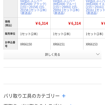
Vargus ユニバー
Vargus ユニバー
Vargus ユニ
(MB2000 ブラック)
(MB2000 ブルー)
(MB2000 イ
(155ー29158) 155-
(155ー29092) 155-
(155ー29161) 
29158 1セット(2本)
29092 1セット(2本)
29161 1セット
（直送品）
（直送品）
（直送品）
価格
￥6,314
￥6,314
￥6
(税込)
1セット(2本)
1セット(2本)
1セット(2本)
販売単位
お申込番
XR66150
XR66151
XR66153
号
詳しく見る
直送品
直送品
直送品
在庫
8月20日（木）まで
8月20日（木）まで
8月19日（水）
お届け日
数量
数量
数量
カゴへ
カゴへ
カ
バリ取り工具のカテゴリー