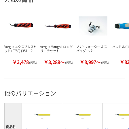
Vargus エクスプレスセ
vergus MangoII ロング
ノガ・ウォーターズ ス
ハンドル（
ット (E750) (351ー2…
リーチセット
パイダーバー
￥3,478
￥3,289～
￥8,997～
￥8
（税込）
（税込）
（税込）
他のバリエーション
商品名