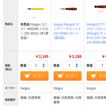
本商品：
Vargus ユニ
Vargus MangoII ロ
MangoIIエ
商品名
バー MB2000 イエロ
ングリーチセット E
クロース)セ
ー 155-29161 1本（直
155-90065 1セット
(MangoII セ
送品）
（直送品）
B+2) (155ー90
155-90060（
￥2,149
￥3,289
￥4
数量
数量
数量
価格
(税込)
カゴへ
カゴへ
カ
Vargus
Vargus
Vargus
メーカー
稜線、内周表側
稜線、内周表側、内周
稜線、内周表
使用箇所
裏側