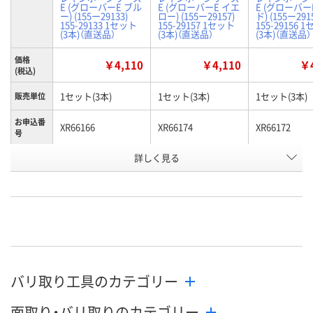
E (グローバーE ブル
E (グローバーE イエ
E (グローバ
ー) (155ー29133)
ロー) (155ー29157)
ド) (155ー291
155-29133 1セット
155-29157 1セット
155-29156 
(3本)（直送品）
(3本)（直送品）
(3本)（直送品）
価格
￥4,110
￥4,110
￥4
(税込)
1セット(3本)
1セット(3本)
1セット(3本)
販売単位
お申込番
XR66166
XR66174
XR66172
号
詳しく見る
直送品
直送品
直送品
在庫
8月20日（木）まで
8月20日（木）まで
8月19日（水）
お届け日
数量
数量
数量
カゴへ
カゴへ
カ
バリ取り工具のカテゴリー
面取り・バリ取りのカテゴリー