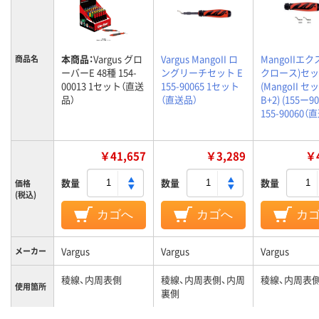
本商品：
Vargus グロ
Vargus MangoII ロ
MangoIIエ
商品名
ーバーE 48種 154-
ングリーチセット E
クロース)セ
00013 1セット（直送
155-90065 1セット
(MangoII セ
品）
（直送品）
B+2) (155ー90
155-90060（
￥41,657
￥3,289
￥4
数量
数量
数量
価格
(税込)
カゴへ
カゴへ
カ
Vargus
Vargus
Vargus
メーカー
稜線、内周表側
稜線、内周表側、内周
稜線、内周表
使用箇所
裏側