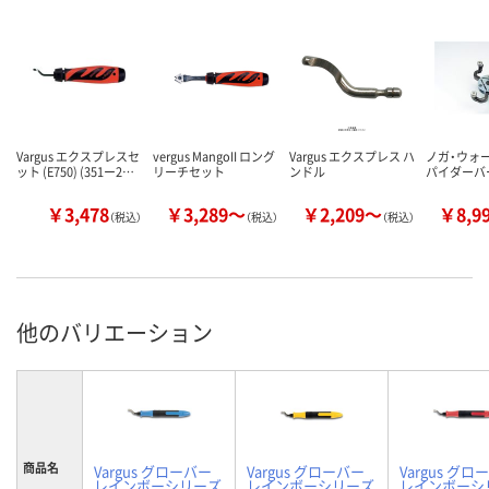
Vargus エクスプレスセ
vergus MangoII ロング
Vargus エクスプレス ハ
ノガ・ウォ
ット (E750) (351ー2…
リーチセット
ンドル
パイダーバ
￥3,478
￥3,289～
￥2,209～
￥8,9
（税込）
（税込）
（税込）
他のバリエーション
商品名
Vargus グローバー
Vargus グローバー
Vargus グロ
レインボーシリーズ
レインボーシリーズ
レインボーシ