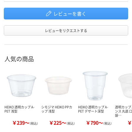
レビューを書く
レビューをリクエストする
人気の商品
HEIKO 透明カップ A-
シモジマ HEIKO PPカ
HEIKO 透明カップ A-
透明カップ A
PET 浅型
ップ 浅型
PET デザート深型
ンス 丸底 口
袋…
￥239～
￥225～
￥790～
￥
（税込）
（税込）
（税込）