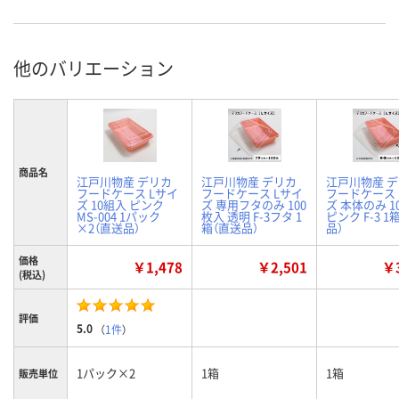
他のバリエーション
商品名
江戸川物産 デリカ
江戸川物産 デリカ
江戸川物産 
フードケース Lサイ
フードケース Lサイ
フードケース 
ズ 10組入 ピンク
ズ 専用フタのみ 100
ズ 本体のみ 1
MS-004 1パック
枚入 透明 F-3フタ 1
ピンク F-3 1
×2（直送品）
箱（直送品）
品）
価格
￥1,478
￥2,501
￥3
(税込)
評価
5.0
（
1件
）
1パック×2
1箱
1箱
販売単位