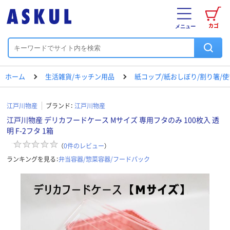
カゴ
メニュー
ホーム
生活雑貨/キッチン用品
紙コップ/紙おしぼり/割り箸/
江戸川物産
ブランド：
江戸川物産
江戸川物産 デリカフードケース Mサイズ 専用フタのみ 100枚入 透
明 F-2フタ 1箱
（
0
件のレビュー
）
ランキングを見る：
弁当容器/惣菜容器/フードパック