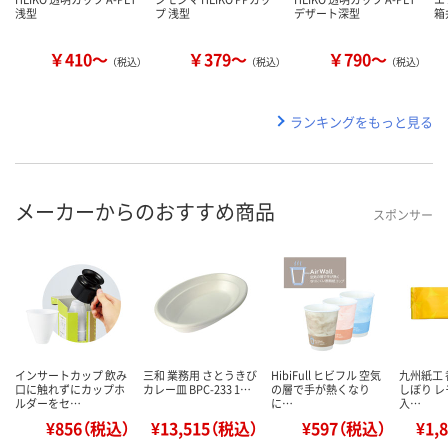
浅型
プ 浅型
デザート深型
箱弁
￥410～
￥379～
￥790～
（税込）
（税込）
（税込）
ランキングをもっと見る
メーカーからのおすすめ商品
スポンサー
インサートカップ 飲み
三和 業務用 さとうきび
HibiFull ヒビフル 空気
九州紙工
口に触れずにカップホ
カレー皿 BPC-233 1…
の層で手が熱くなり
しぼり レ
ルダーをセ…
に…
入…
¥856（税込）
¥13,515（税込）
¥597（税込）
¥1,