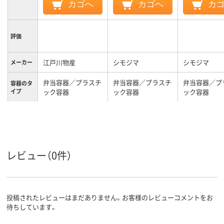
カゴへ
カゴへ
カ
評価
江戸川物産
シモジマ
シモジマ
メーカー
弁当容器／プラスチ
弁当容器／プラスチ
弁当容器／プ
容器のタ
イプ
ック容器
ック容器
ック容器
クリア(透明・半透明)
カラーグ
ループ
系
レビュー（0件）
投稿されたレビューはまだありません。お客様のレビューコメントをお
待ちしています。