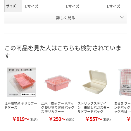
Lサイズ
Lサイズ
Lサイズ
サイズ
詳しく見る
10組入
専用フタのみ
本体のみ
タイプ
お申込番
AA97282
AA97256
AA97255
号
直送品
直送品
直送品
在庫
この商品を見た人はこちらも検討されていま
す
8月25日（火）まで
8月27日（木）まで
8月27日（木）
お届け日
数量
数量
数量
カゴへ
カゴへ
カ
江戸川物産 デリカフー
江戸川物産 フードパッ
ストリックスデザイ
まるき フー
ドケース
ク 使い捨て容器 パック
ン 未晒しバガスモー
ンチパック 
ス デリカフー…
ルドフードパック
ック柄 M …
￥919～
￥250～
￥557～
￥
（税込）
（税込）
（税込）