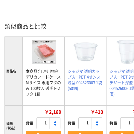
類似商品と比較
本商品：
江戸川物産
シモジマ 透明カッ
シモジマ 透
商品名
デリカフードケース
プ AーPET 4オンス
プ AーPET 
Mサイズ 専用フタの
浅型 004526003 1袋
デザート深型
み 100枚入 透明 F-2
(50個)
004526006 1
フタ 1箱
個)
￥2,189
￥410
数量
数量
数量
価格
(税込)