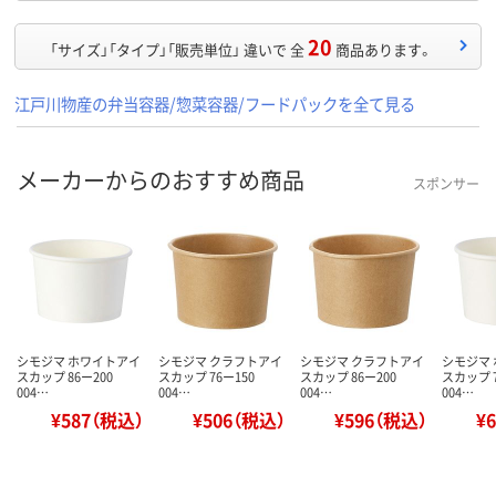
20
「サイズ」「タイプ」「販売単位」 違いで 全
商品あります。
江戸川物産の弁当容器/惣菜容器/フードパックを全て見る
メーカーからのおすすめ商品
スポンサー
シモジマ ホワイトアイ
シモジマ クラフトアイ
シモジマ クラフトアイ
シモジマ
スカップ 86ー200
スカップ 76ー150
スカップ 86ー200
スカップ 7
004…
004…
004…
004…
¥587（税込）
¥506（税込）
¥596（税込）
¥