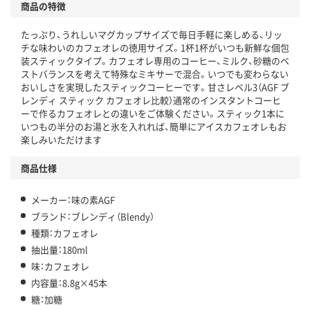
商品の特徴
たっぷり、うれしいマグカップサイズで毎日手軽に楽しめる、リッ
チな味わいのカフェオレの徳用サイズ。1杯1杯がいつも新鮮な個包
装スティックタイプ。カフェオレ専用のコーヒー、ミルク、砂糖のベ
ストバランスを考えて特殊なミキサーで混合。いつでも変わらない
おいしさを実現したスティックコーヒーです。甘さレベル3（AGF ブ
レンディ スティック カフェオレ比較）通常のインスタントコーヒ
ーで作るカフェオレとの違いをご体験ください。スティック1本に
いつもの半分のお湯と氷を入れれば、簡単にアイスカフェオレもお
楽しみいただけます
商品仕様
メーカー：味の素AGF
ブランド：ブレンディ（Blendy）
種類：カフェオレ
抽出量：180ml
味：カフェオレ
内容量：8.8g×45本
糖：加糖