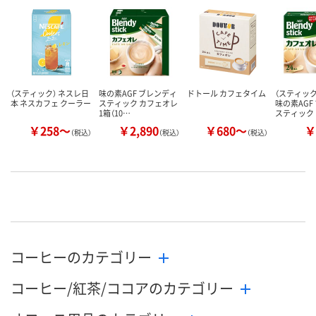
（スティック） ネスレ日
味の素AGF ブレンディ
ドトール カフェタイム
（スティッ
本 ネスカフェ クーラー
スティック カフェオレ
味の素AGF
1箱（10…
スティック
￥258～
￥2,890
￥680～
￥
（税込）
（税込）
（税込）
コーヒーのカテゴリー
コーヒー/紅茶/ココアのカテゴリー