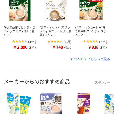
味の素AGF ブレンディ ス
（スティックタイプ）ブレ
（スティックコーヒー）味
ティック カフェオレ 1箱
ンディ カフェラトリー 濃
の素AGF ブレンディ ステ
（10…
厚ミルクカ…
ィック …
(
35件
)
(
43件
)
(
73件
)
￥2,890
￥748
￥938
（税込）
（税込）
（税込）
ランキングをもっと見る
メーカーからのおすすめ商品
スポンサー