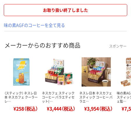
お取り扱い終了しました
味の素AGFのコーヒーを全て見る
メーカーからのおすすめ商品
スポンサー
（スティック） ネスレ日
ネスカフェ スティック
ネスレ日本 ネスカフェ
味の素AG
本 ネスカフェ クーラー
コーヒー バラエティセ
スティック コーヒー バ
スティッ
レ…
ット(…
ラエ…
ェ監…
¥258（税込）
¥3,444（税込）
¥3,954（税込）
¥7,