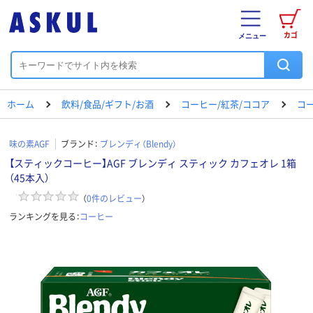
カゴ
メニュー
ホーム
飲料/食品/ギフト/お酒
コーヒー/紅茶/ココア
コ
味の素AGF
ブランド：
ブレンディ（Blendy）
【スティックコーヒー】AGF ブレンディ スティック カフェオレ 1箱
（45本入）
（
0
件のレビュー
）
ランキングを見る：
コーヒー