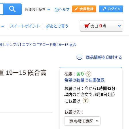
ヘルプ
各種お手続き
0
スイートポイント
あとで買う
カゴ
点
試しサンプル】 エフピコ Tアコード重 19ー15 嵌合
商品情報を印刷する
19ー15 嵌合高
在庫：
あり
希望の数量で在庫確認
お届け日：今から
1時間42分
以内
のご注文で、
8月8日（土）
にお届け
お届け先：