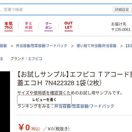
詳細設定
お届け先
〒135-0061
て容器
弁当容器/惣菜容器/フードパック
使い捨て弁当箱/弁当容器
【お
る
ブランド
エフピコ
【お試しサンプル】エフピコ Ｔアコード重 
蓋エコＨ 7N422328 1袋（2枚）
サイズや使用感を確認頂くためのお試し用サンプルです。
レビューを書く
ランキングをみる
弁当容器/惣菜容器/フードパック
￥0
／￥0（税抜き）
（税込）