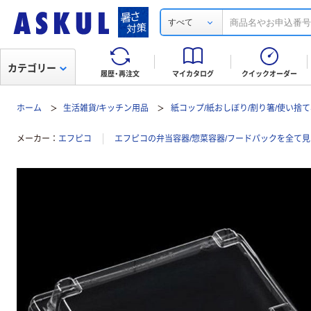
すべて
カテゴリー
履歴・再注文
マイカタログ
クイックオーダー
ホーム
生活雑貨/キッチン用品
紙コップ/紙おしぼり/割り箸/使い捨
メーカー
エフピコ
エフピコの弁当容器/惣菜容器/フードパックを全て見