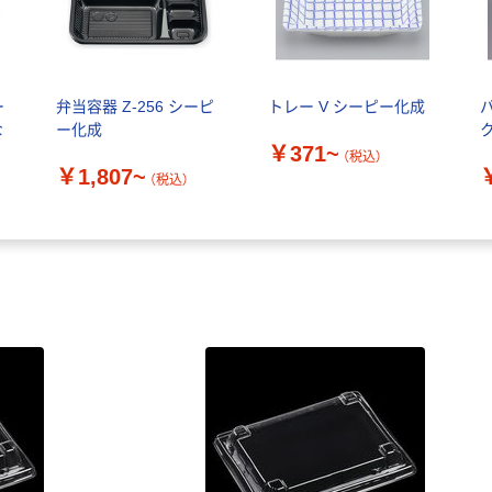
ー
弁当容器 Z-256 シーピ
トレー V シーピー化成
な
ー化成
￥371~
（税込）
￥1,807~
（税込）