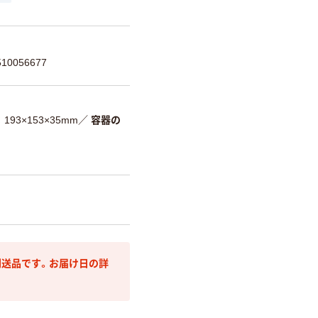
0056677
193×153×35mm
／
容器の
送品です。お届け日の詳