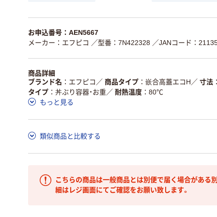
お申込番号：AEN5667
メーカー：エフピコ
／型番：7N422328
／JANコード：211351
商品詳細
ブランド名
エフピコ
／
商品タイプ
嵌合高蓋エコH
／
寸法
タイプ
丼ぶり容器・お重
／
耐熱温度
80℃
もっと見る
類似商品と比較する
こちらの商品は一般商品とは別便で届く場合がある別
細はレジ画面にてご確認をお願い致します。