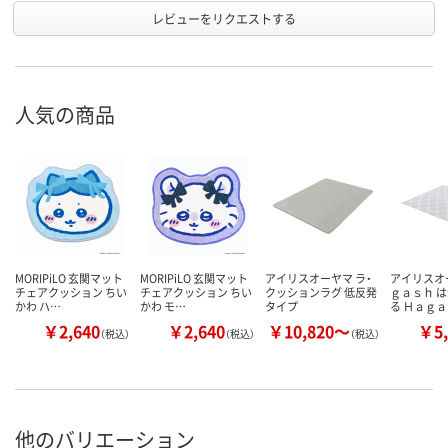
レビューをリクエストする
人気の商品
MORIPiLO 玄関マット
MORIPiLO 玄関マット
アイリスオーヤマ ラ・
アイリスオ
チェアクッション ちい
チェアクッション ちい
クッションラグ 低反発
ｇａｓｈ 
かわ ハ…
かわ モ…
タイプ
る Ｈａｇ
￥2,640
￥2,640
￥10,820～
￥5,
（税込）
（税込）
（税込）
他のバリエーション