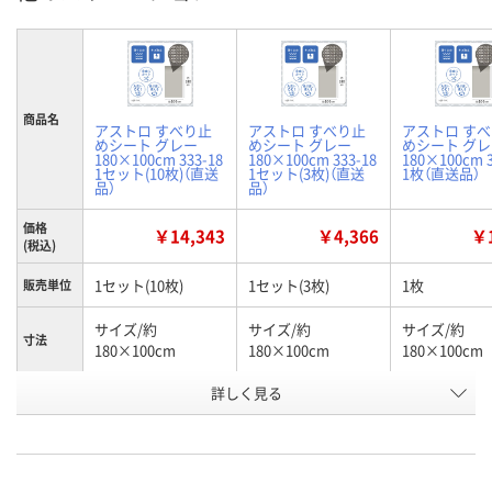
商品名
アストロ すべり止
アストロ すべり止
アストロ す
めシート グレー
めシート グレー
めシート グ
180×100cm 333-18
180×100cm 333-18
180×100cm 3
1セット(10枚)（直送
1セット(3枚)（直送
1枚（直送品）
品）
品）
価格
￥14,343
￥4,366
￥1
(税込)
1セット(10枚)
1セット(3枚)
1枚
販売単位
サイズ/約
サイズ/約
サイズ/約
寸法
180×100cm
180×100cm
180×100cm
詳しく見る
グレー
グレー
グレー
カラー
お申込番
AEX8671
AEX8659
UE31159
号
直送品
直送品
直送品
在庫