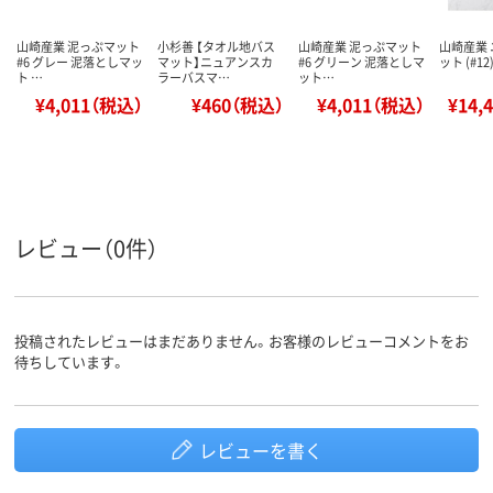
山崎産業 泥っぷマット
小杉善 【タオル地バス
山崎産業 泥っぷマット
山崎産業
#6 グレー 泥落としマッ
マット】ニュアンスカ
#6 グリーン 泥落としマ
ット (#1
ト …
ラーバスマ…
ット…
¥4,011（税込）
¥460（税込）
¥4,011（税込）
¥14,
レビュー（0件）
投稿されたレビューはまだありません。お客様のレビューコメントをお
待ちしています。
レビューを書く