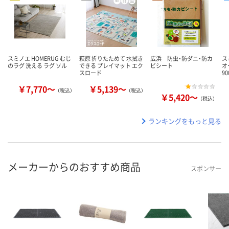
スミノエ HOMERUG むじ
萩原 折りたためて 水拭き
広浜 防虫・防ダニ・防カ
ス
のラグ 洗える ラグ ソル
できる プレイマット エク
ビシート
オ
スロード
9
￥7,770～
￥5,139～
（税込）
（税込）
￥5,420～
（税込）
ランキングをもっと見る
メーカーからのおすすめ商品
スポンサー