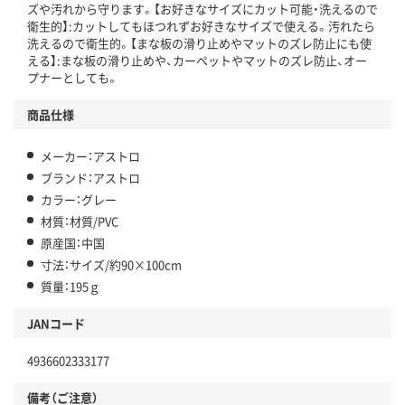
ズや汚れから守ります。【お好きなサイズにカット可能・洗えるので
衛生的】:カットしてもほつれずお好きなサイズで使える。汚れたら
洗えるので衛生的。【まな板の滑り止めやマットのズレ防止にも使
える】:まな板の滑り止めや、カーペットやマットのズレ防止、オー
プナーとしても。
商品仕様
メーカー：アストロ
ブランド：アストロ
カラー：グレー
材質：材質/PVC
原産国：中国
寸法：サイズ/約90×100cm
質量：195ｇ
JANコード
4936602333177
備考（ご注意）