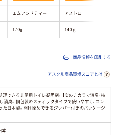
エムアンドティー
アストロ
万方商事
170g
140ｇ
0.15kg
商品情報を印刷する
アスクル商品環境スコアとは
処理できる非常用トイレ凝固剤。【炭のチカラで消臭・持
着し消臭。個包装のスティックタイプで使いやすく、コン
わった日本製。開け閉めできるジッパー付きのパッケージ
日本