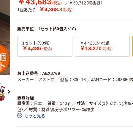
￥43,683
／￥39,712（税抜き）
（税込）
￥4,368.3
1組あたり
（税込）
販売単位：1セット(50包入×10)
1セット（50包）
￥4,423.34×3組
￥4,486
￥13,270
（税込）
（税込）
お申込番号：AEX8766
メーカー：アストロ
／型番：830-16
／JANコード：49366028
商品詳細
原産国
日本
／
質量
140ｇ
／
寸法
サイズ(1包あたり)/約5×1
包）
／
材質
材質/高分子ポリマー・顆粒炭
もっと見る