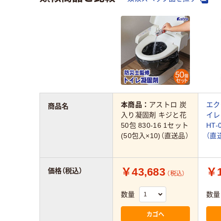
本商品：
アストロ 炭
エク
商品名
入り凝固剤 キジと花
イレ
50包 830-16 1セット
HT-
(50包入×10)（直送品）
（直
￥43,683
￥1
価格（税込）
（税込）
数量
数量
カゴへ