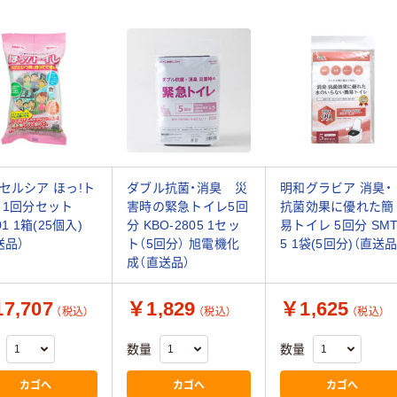
セルシア ほっ!ト
ダブル抗菌・消臭 災
明和グラビア 消臭・
 1回分セット
害時の緊急トイレ5回
抗菌効果に優れた簡
01 1箱(25個入)
分 KBO-2805 1セッ
易トイレ 5回分 SMT
送品）
ト（5回分） 旭電機化
5 1袋(5回分)（直送品
成（直送品）
7,707
￥1,829
￥1,625
（税込）
（税込）
（税込）
数量
数量
カゴへ
カゴへ
カゴへ