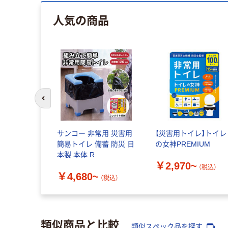
人気の商品
前のスライドへ
サンコー 非常用 災害用
【災害用トイレ】トイレ
簡易トイレ 備蓄 防災 日
の女神PREMIUM
本製 本体 R
￥2,970~
（税込）
￥4,680~
（税込）
類似商品と比較
類似スペック品を探す