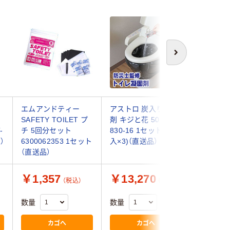
次へ
エムアンドティー
アストロ 炭入り凝固
万方商事
SAFETY TOILET プ
剤 キジと花 50包
イレ シー
-
チ 5回分セット
830-16 1セット(50包
回分 bs00
）
6300062353 1セット
入×3)（直送品）
1S(8袋)
（直送品）
￥1,357
￥13,270
￥1,2
（税込）
（税込）
数量
数量
数量
カゴへ
カゴへ