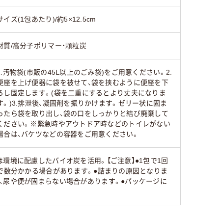
サイズ(1包あたり)/約5×12.5cm
材質/高分子ポリマー・顆粒炭
1.汚物袋(市販の45L以上のごみ袋)をご用意ください。2.
便座を上げ便器に袋を被せて、袋を挟むように便座を下
ろし固定します。(袋を二重にするとより丈夫になりま
す。)3.排泄後、凝固剤を振りかけます。ゼリー状に固ま
ったら袋を取り出し、袋の口をしっかりと結び廃棄して
ください。※緊急時やアウトドア時などのトイレがない
場合は、バケツなどの容器をご用意ください。
環境に配慮したバイオ炭を活用。【ご注意】●1包で1回
まで数分かかる場合があります。●詰まりの原因となりま
、尿や便が固まらない場合があります。●パッケージに