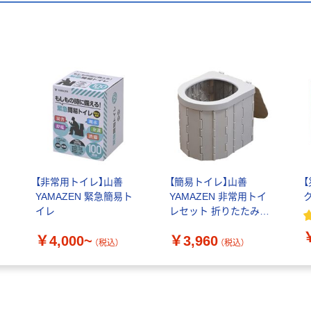
【非常用トイレ】山善
【簡易トイレ】山善
YAMAZEN 緊急簡易ト
YAMAZEN 非常用トイ
イレ
レセット 折りたたみ式
簡単設置 防災士監修
￥4,000~
￥3,960
YKT-12G 1個
（税込）
（税込）