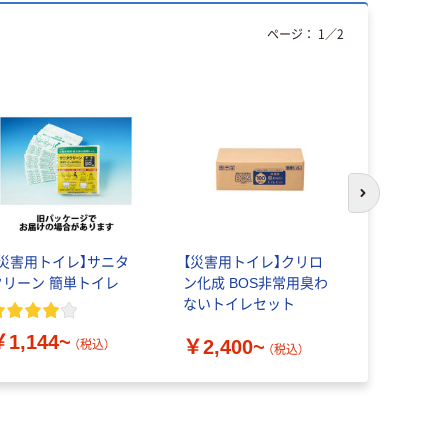
ページ：
1
／
2
次のスライド
【災害用トイレ】サニタ
【災害用トイレ】クリロ
【防災用品
クリーン 簡単トイレ
ン化成 BOS非常用臭わ
縦横使える
ないトイレセット
BTN100-K
￥1,144~
￥2,400~
￥10,50
（税込）
（税込）