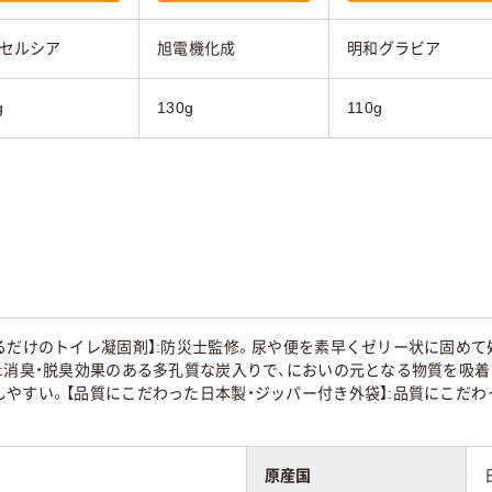
セルシア
旭電機化成
明和グラビア
g
130g
110g
るだけのトイレ凝固剤】:防災士監修。尿や便を素早くゼリー状に固めて
:消臭・脱臭効果のある多孔質な炭入りで、においの元となる物質を吸
しやすい。【品質にこだわった日本製・ジッパー付き外袋】:品質にこだ
原産国