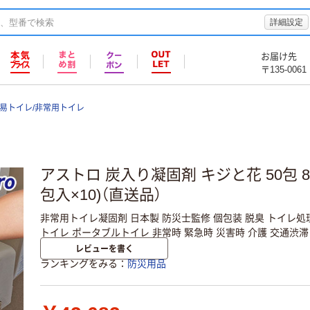
詳細設定
お届け先
〒135-0061
易トイレ/非常用トイレ
アストロ 炭入り凝固剤 キジと花 50包 830
包入×10)（直送品）
非常用トイレ凝固剤 日本製 防災士監修 個包装 脱臭 トイレ処
トイレ ポータブルトイレ 非常時 緊急時 災害時 介護 交通渋滞
レビューを書く
ランキングをみる
防災用品