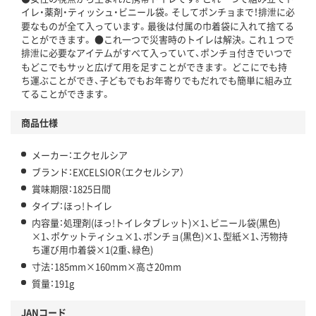
イレ・薬剤・ティッシュ・ビニール袋。そしてポンチョまで！排泄に必
要なものが全て入っています。最後は付属の巾着袋に入れて捨てる
ことができます。 ●これ一つで災害時のトイレは解決。これ１つで
排泄に必要なアイテムがすべて入っていて、ポンチョ付きでいつで
もどこでもサッと広げて用を足すことができます。 どこにでも持
ち運ぶことができ、子どもでもお年寄りでもだれでも簡単に組み立
てることができます。
商品仕様
メーカー：エクセルシア
ブランド：EXCELSIOR（エクセルシア）
賞味期限：1825日間
タイプ：ほっ!トイレ
内容量：処理剤(ほっ!トイレタブレット)×1、ビニール袋(黒色)
×1、ポケットティシュ×1、ポンチョ(黒色)×1、型紙×1、汚物持
ち運び用巾着袋×1(2重、緑色)
寸法：185mm×160mm×高さ20mm
質量：191g
JANコード