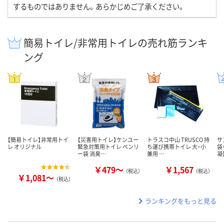
するものではありません。あらかじめご了承ください。
簡易トイレ/非常用トイレの売れ筋ランキ
ング
【簡易トイレ】非常用トイ
【災害用トイレ】ケンユー
トラスコ中山 TRUSCO 持
サ
レ オリジナル
緊急対策用トイレ ベンリ
ち運び携帯トイレ 大・小
袋
ー袋 消臭…
兼用 …
凝
￥479～
￥1,567
（税込）
（税込）
￥1,081～
（税込）
ランキングをもっと見る