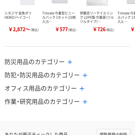
シモジマ 金魚ポリ
Trimate 巾着型ビニー
伊藤忠リーテイルリン
Trimate
HEIKO（ヘイコー）
ルバック 1セット(10枚
ク LDPE製 巾着袋（ツル
ルバック 1
入)S…
ツルタイプ）…
入)L…
￥2,872～
￥577
￥726
￥
（税込）
（税込）
（税込）
防災用品のカテゴリー
防犯・防災用品のカテゴリー
オフィス用品のカテゴリー
作業・研究用品のカテゴリー
あなたが最近チェックした商品
閲覧履歴の削除