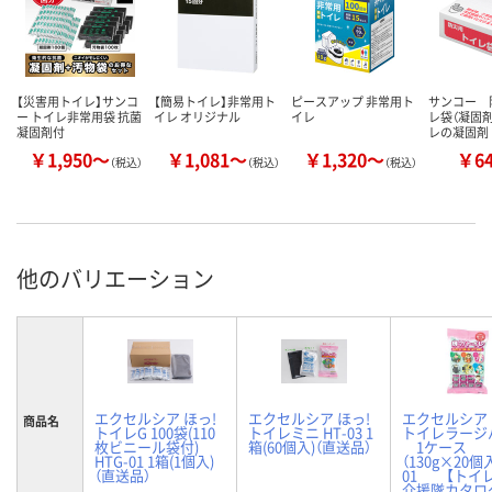
【災害用トイレ】サンコ
【簡易トイレ】非常用ト
ピースアップ 非常用ト
サンコー 
ー トイレ非常用袋 抗菌
イレ オリジナル
イレ
レ袋（凝固
凝固剤付
レの凝固剤
￥1,950～
￥1,081～
￥1,320～
￥6
（税込）
（税込）
（税込）
他のバリエーション
エクセルシア ほっ!
エクセルシア ほっ!
エクセルシア 
商品名
トイレG 100袋(110
トイレミニ HT-03 1
トイレラージ
枚ビニール袋付)
箱(60個入)（直送品）
1ケース
HTG-01 1箱(1個入)
（130g×20個入
（直送品）
01 【トイ
介援隊カタロ