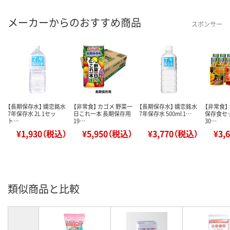
メーカーからのおすすめ商品
スポンサー
【長期保存水】 嬬恋銘水
【非常食】 カゴメ 野菜一
【長期保存水】 嬬恋銘水
【非常食】
7年保存水 2L 1セッ
日これ一本 長期保存用
7年保存水 500ml 1…
保存食セッ
ト…
19…
30…
¥1,930（税込）
¥5,950（税込）
¥3,770（税込）
¥3,
類似商品と比較