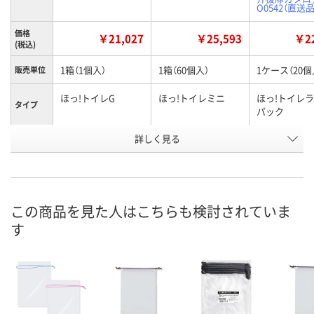
O0542（直送品
価格
￥21,027
￥25,593
￥22
(税込)
1箱（1個入）
1箱（60個入）
1ケース（20個
販売単位
ほっ!トイレG
ほっ!トイレミニ
ほっ!トイレ
タイプ
パック
お申込番
詳しく見る
EJ07855
EJ07701
E041645
号
直送品
直送品
直送品
在庫
8月31日（月）まで
8月31日（月）まで
お届け日
この商品を見た人はこちらも検討されていま
す
数量
数量
メーカー都合
販売停止中で
カゴへ
カゴへ