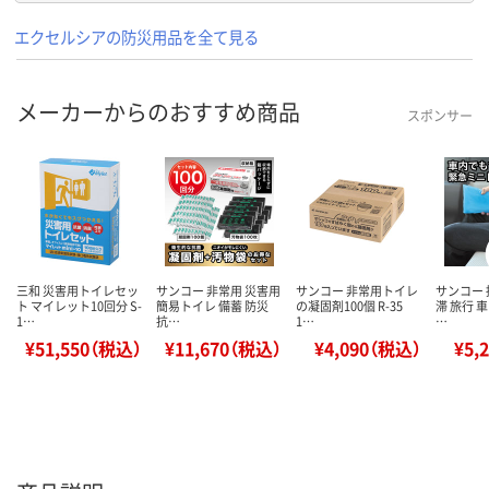
エクセルシアの防災用品を全て見る
メーカーからのおすすめ商品
スポンサー
三和 災害用トイレセッ
サンコー 非常用 災害用
サンコー 非常用トイレ
サンコー 
ト マイレット10回分 S-
簡易トイレ 備蓄 防災
の凝固剤100個 R-35
滞 旅行 
1…
抗…
1…
…
¥51,550（税込）
¥11,670（税込）
¥4,090（税込）
¥5,