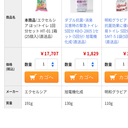
商品名
本商品：
エクセルシ
ダブル抗菌・消臭
明和グラビア 
ア ほっ!トイレ 1回
災害時の緊急トイレ
抗菌効果に優
分セット HT-01 1箱
5回分 KBO-2805 1セ
易トイレ 5回
(25個入)（直送品）
ット（5回分） 旭電機
SMT-5 1袋(5
化成（直送品）
（直送品）
￥17,707
￥1,829
￥1
数量
数量
数量
価格
(税込)
カゴへ
カゴへ
カ
エクセルシア
旭電機化成
明和グラビア
メーカー
191g
130g
110g
質量