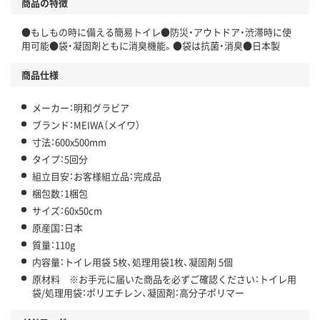
商品の特徴
●もしもの時に備える簡易トイレ●防災・アウトドア・渋滞時に使
用可能●袋・凝固剤ともに消臭機能。●袋は抗菌・消臭●日本製
商品仕様
メーカー：明和グラビア
ブランド：MEIWA（メイワ）
寸法：600x500mm
タイプ：5回分
組立目安：お客様組立品：完成品
梱包数：1梱包
サイズ：60x50cm
原産国：日本
質量：110g
内容量：トイレ用袋 5枚、処理用袋1枚、凝固剤 5個
原材料 ※お手元に届いた商品を必ずご確認ください：トイレ用
袋/処理用袋：ポリエチレン、凝固剤：高分子ポリマー