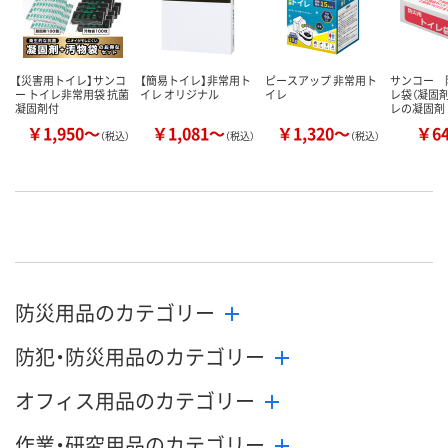
【災害用トイレ】サンコ
【簡易トイレ】非常用ト
ピースアップ 非常用ト
サンコー 
ー トイレ非常用袋 抗菌
イレ オリジナル
イレ
レ袋（凝固
凝固剤付
レの凝固剤
￥1,950～
￥1,081～
￥1,320～
￥6
（税込）
（税込）
（税込）
防災用品のカテゴリー
防犯・防災用品のカテゴリー
オフィス用品のカテゴリー
作業・研究用品のカテゴリー