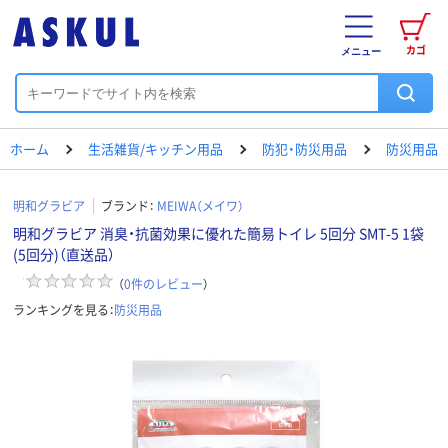
カゴ
メニュー
ホーム
生活雑貨/キッチン用品
防犯・防災用品
防災用品
明和グラビア
ブランド：
MEIWA（メイワ）
明和グラビア 消臭・抗菌効果に優れた簡易トイレ 5回分 SMT-5 1袋
(5回分)（直送品）
（
0
件のレビュー
）
ランキングを見る：
防災用品