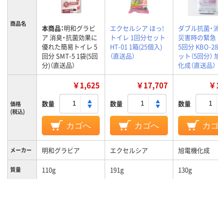
商品名
本商品：
明和グラビ
エクセルシア ほっ!
ダブル抗菌
ア 消臭・抗菌効果に
トイレ 1回分セット
災害時の緊急
優れた簡易トイレ 5
HT-01 1箱(25個入)
5回分 KBO-28
回分 SMT-5 1袋(5回
（直送品）
ット（5回分）
分)（直送品）
化成（直送品）
￥1,625
￥17,707
￥1
数量
数量
数量
価格
(税込)
カゴへ
カゴへ
カ
明和グラビア
エクセルシア
旭電機化成
メーカー
110g
191g
130g
質量