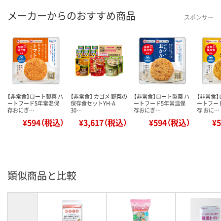
メーカーからのおすすめ商品
スポンサー
【非常食】ロート製薬 ハ
【非常食】 カゴメ 野菜の
【非常食】ロート製薬 ハ
【非常食】
ートフード5年常温保
保存食セットYH-A
ートフード5年常温保
ートフー
存おにぎ…
30…
存おにぎ…
存 おに…
¥594（税込）
¥3,617（税込）
¥594（税込）
¥
類似商品と比較