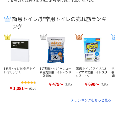
するものではありません。あらかじめご了承ください。
簡易トイレ/非常用トイレの売れ筋ランキ
ング
【簡易トイレ】非常用トイ
【災害用トイレ】ケンユー
【簡易トイレ】アイリスオ
サ
レ オリジナル
緊急対策用トイレ ベンリ
ーヤマ 非常用トイレ スタ
袋
ー袋 消臭…
ンダードタ…
凝
￥479～
￥690～
（税込）
（税込）
￥1,081～
（税込）
ランキングをもっと見る