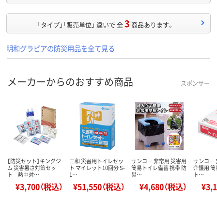
3
「タイプ」「販売単位」 違いで 全
商品あります。
明和グラビアの防災用品を全て見る
メーカーからのおすすめ商品
スポンサー
【防災セット】キングジ
三和 災害用トイレセッ
サンコー 非常用 災害用
サンコー 
ム 災害暑さ対策セッ
ト マイレット10回分 S-
簡易トイレ備蓄 携帯 防
介護用 簡
ト 熱中対…
1…
災…
ト…
¥3,700（税込）
¥51,550（税込）
¥4,680（税込）
¥3,