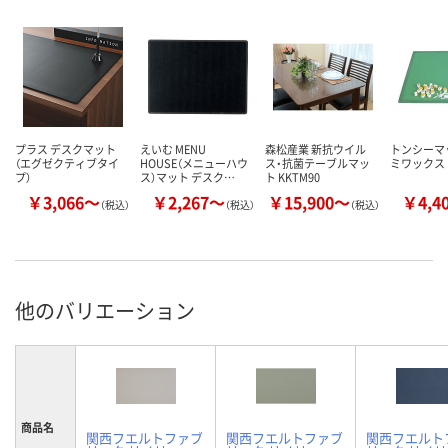
プラス デスクマット
えいむ MENU
森松産業 新抗ウイル
トンシーマッ
（エグゼクティブタイ
HOUSE（メニューハウ
ス・抗菌テーブルマッ
ミワックス
プ）
ス）マット デスク…
ト KKTM90
￥3,066～
￥2,267～
￥15,900～
￥4,4
（税込）
（税込）
（税込）
他のバリエーション
商品名
関西フエルトファブ
関西フエルトファブ
関西フエルト