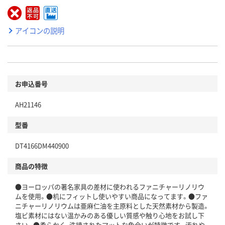
アイコンの説明
お申込番号
AH21146
型番
DT4166DM440900
商品の特徴
●ヨーロッパの著名家具の差材に使われるファニチャーリノリウ
ムを使用。●机にフィットし使いやすい商品になってます。●ファ
ニチャーリノリウムは亜麻仁油を主原料とした天然素材から製造。
塩ビ素材にはない温かみのある優しい質感や触り心地をお試し下
さい。●柔らかく、洗練されたマットな色合いが特徴です。汚れや