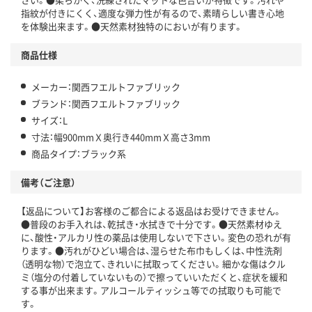
指紋が付きにくく、適度な弾力性が有るので、素晴らしい書き心地
を体験出来ます。●天然素材独特のにおいが有ります。
商品仕様
メーカー：関西フエルトファブリック
ブランド：関西フエルトファブリック
サイズ：L
寸法：幅900mmＸ奥行き440mmＸ高さ3mm
商品タイプ：ブラック系
備考（ご注意）
【返品について】お客様のご都合による返品はお受けできません。
●普段のお手入れは、乾拭き・水拭きで十分です。●天然素材ゆえ
に、酸性・アルカリ性の薬品は使用しないで下さい。変色の恐れが有
ります。●汚れがひどい場合は、湿らせた布巾もしくは、中性洗剤
（透明な物）で泡立て、きれいに拭取ってください。細かな傷はクル
ミ（塩分の付着していないもの）で擦っていいただくと、症状を緩和
する事が出来ます。アルコールティッシュ等での拭取りも可能で
す。