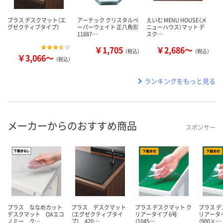
プラス デスクマット（エ
アーテック クリスタルペ
えいむ MENU HOUSE（メ
グゼクティブタイプ）
ーパーウェイト 正八角形
ニューハウス）マット デ
11887…
スク…
￥1,705
￥2,686～
（税込）
（税込）
￥3,066～
（税込）
ランキングをもっと見る
メーカーからのおすすめ商品
スポンサー
プラス ななめカット
プラス デスクマット
プラス デスクマット ク
プラス デ
デスクマット OAエコ
（エグゼクティブタイ
リアータイプ 6号
リアータイ
ノミー ク…
プ） 420…
（1045…
（900×…