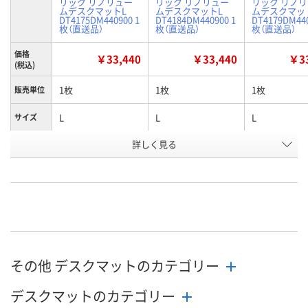
リック リノリュー
リック リノリュー
リック リノ
ムデスクマットL
ムデスクマットL
ムデスクマッ
DT4175DM440900 1
DT4184DM440900 1
DT4179DM440
枚（直送品）
枚（直送品）
枚（直送品）
価格
￥33,440
￥33,440
￥33
(税込)
1枚
1枚
1枚
販売単位
L
L
L
サイズ
商品タイ
詳しく見る
グレー系
ダークグリーン系
ネイビー系
プ
お申込番
AH21152
AH21159
AH21153
号
直送品
直送品
直送品
在庫
8月31日（月）まで
8月31日（月）まで
8月31日（月）
お届け日
その他 デスクマットのカテゴリー
数量
数量
数量
デスクマットのカテゴリー
カゴへ
カゴへ
カ