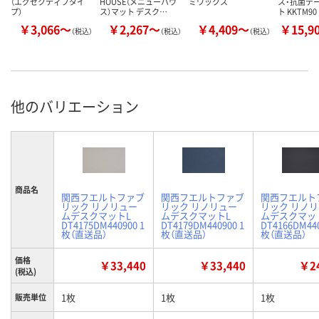
（エグゼクティブタイ
HOUSE（メニューハウ
ミワックス
ス・抗菌テ
プ）
ス）マット デスク…
ト KKTM90
￥3,066～
￥2,267～
￥4,409～
￥15,9
（税込）
（税込）
（税込）
他のバリエーション
商品名
関西フエルトファブ
関西フエルトファブ
関西フエルト
リック リノリュー
リック リノリュー
リック リノ
ムデスクマットL
ムデスクマットL
ムデスクマッ
DT4175DM440900 1
DT4179DM440900 1
DT4166DM440
枚（直送品）
枚（直送品）
枚（直送品）
価格
￥33,440
￥33,440
￥24
(税込)
1枚
1枚
1枚
販売単位