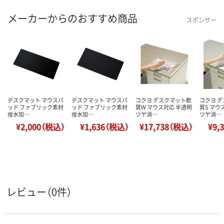
メーカーからのおすすめ商品
スポンサー
デスクマット マウスパ
デスクマット マウスパ
コクヨ デスクマット軟
コクヨ 
ッド ファブリック素材
ッド ファブリック素材
質W マウス対応 半透明
質S マウ
撥水加…
撥水加…
ツヤ消…
ツヤ消…
¥2,000（税込）
¥1,636（税込）
¥17,738（税込）
¥9,
レビュー（0件）