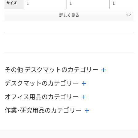
L
L
L
サイズ
商品タイ
詳しく見る
グレー系
ネイビー系
ブラック系
プ
お申込番
AH21152
AH21153
AH21146
号
直送品
直送品
直送品
在庫
9月1日（火）まで
9月1日（火）まで
お届け日
その他 デスクマットのカテゴリー
数量
数量
メーカー都合
デスクマットのカテゴリー
販売停止中で
カゴへ
カゴへ
オフィス用品のカテゴリー
作業・研究用品のカテゴリー