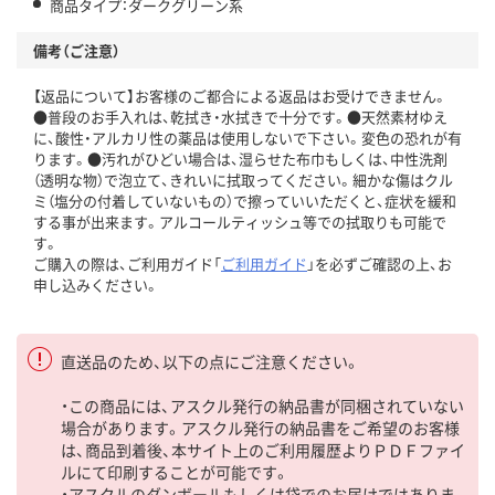
商品タイプ：ダークグリーン系
備考（ご注意）
【返品について】お客様のご都合による返品はお受けできません。
●普段のお手入れは、乾拭き・水拭きで十分です。●天然素材ゆえ
に、酸性・アルカリ性の薬品は使用しないで下さい。変色の恐れが有
ります。●汚れがひどい場合は、湿らせた布巾もしくは、中性洗剤
（透明な物）で泡立て、きれいに拭取ってください。細かな傷はクル
ミ（塩分の付着していないもの）で擦っていいただくと、症状を緩和
する事が出来ます。アルコールティッシュ等での拭取りも可能で
す。
ご購入の際は、ご利用ガイド「
ご利用ガイド
」を必ずご確認の上、お
申し込みください。
直送品のため、以下の点にご注意ください。
・この商品には、アスクル発行の納品書が同梱されていない
場合があります。アスクル発行の納品書をご希望のお客様
は、商品到着後、本サイト上のご利用履歴よりＰＤＦファイ
ルにて印刷することが可能です。
・アスクルのダンボールもしくは袋でのお届けではありま