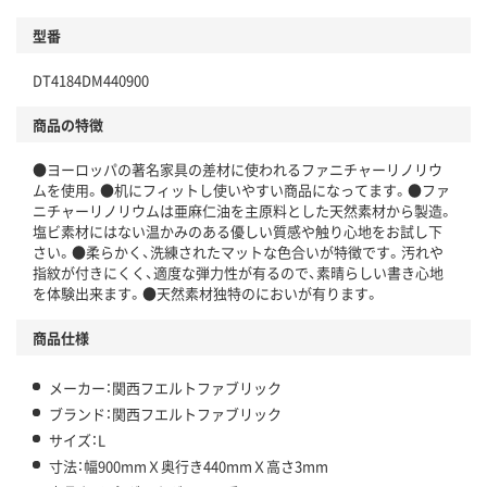
型番
DT4184DM440900
商品の特徴
●ヨーロッパの著名家具の差材に使われるファニチャーリノリウ
ムを使用。●机にフィットし使いやすい商品になってます。●ファ
ニチャーリノリウムは亜麻仁油を主原料とした天然素材から製造。
塩ビ素材にはない温かみのある優しい質感や触り心地をお試し下
さい。●柔らかく、洗練されたマットな色合いが特徴です。汚れや
指紋が付きにくく、適度な弾力性が有るので、素晴らしい書き心地
を体験出来ます。●天然素材独特のにおいが有ります。
商品仕様
メーカー：関西フエルトファブリック
ブランド：関西フエルトファブリック
サイズ：L
寸法：幅900mmＸ奥行き440mmＸ高さ3mm