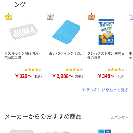
ング
リス キッチン用品 防汚・
東レ・ファインケミカル
クレハ ダストマン 脱臭＆
ボ
抗菌加工 白
強力消臭
ッ
￥329～
￥2,988～
￥348～
（税込）
（税込）
（税込）
ランキングをもっと見る
メーカーからのおすすめ商品
スポンサー