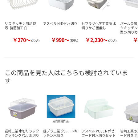
リス キッチン用品 防
アスベル Nポゼ 水切り
ヒマラヤ化学工業所 水
パール金属
汚・抗菌加工 白
切りかご 蓋無し
ク キッチン
型 水切り
￥270～
￥990～
￥2,230～
￥
（税込）
（税込）
（税込）
この商品を見た人はこちらも検討されていま
す
岩崎工業 水切りラック
蝶プラ工業 クルードキ
アスベル POSE Nポゼ
岩崎工業 水
クッキングパル 水切り
ッチン水切り
フード付水切りセット
ード付き 