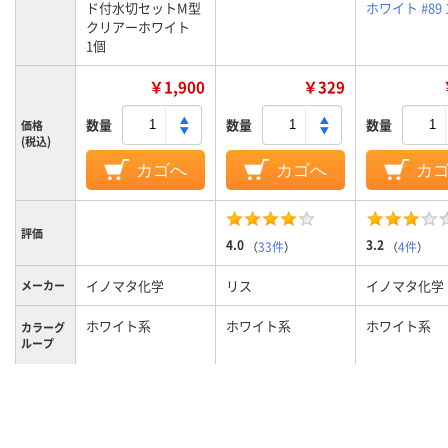
ド付水切セットM型
ホワイト #89 
クリアーホワイト
1個
￥1,900
￥329
数量
数量
数量
価格
(税込)
カゴへ
カゴへ
カ
評価
4.0
3.2
（
33件
）
（
4件
）
イノマタ化学
リス
イノマタ化学
メーカー
ホワイト系
ホワイト系
ホワイト系
カラーグ
ループ
ポリプロピレン
本体：ポリプロピレ
材質
ン、吸盤：PVC