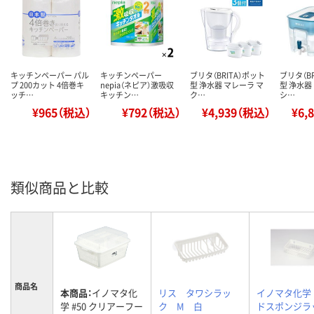
キッチンペーパー パル
キッチンペーパー
ブリタ（BRITA）ポット
ブリタ（B
プ 200カット 4倍巻キ
nepia（ネピア）激吸収
型 浄水器 マレーラ マ
型 浄水器
ッチ…
キッチン…
ク…
シ…
¥965（税込）
¥792（税込）
¥4,939（税込）
¥6,
類似商品と比較
商品名
本商品：
イノマタ化
リス タワシラッ
イノマタ化学
学 #50 クリアーフー
ク M 白
ドスポンジラ