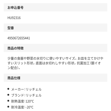
お申込番号
HU92316
型番
4950672655441
商品の特徴
少量の食器や野菜の水切りに使いやすいサイズ。お皿を立てかけや
すいスリット形状。底面は水切れしやすい形状。抗菌加工（銀イオ
ン配合）。
商品仕様
メーカー：リッチェル
ブランド：リッチェル
耐熱温度：120℃
耐冷温度：-20℃