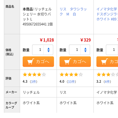
商品名
本商品：
リッチェル
リス タワシラッ
イノマタ化学
シェリー 水切りバ
ク M 白
ドスポンジラ
ット L
ホワイト #89 
4950672655441 1個
￥1,028
￥329
数量
数量
数量
価格
(税込)
カゴへ
カゴへ
カ
評価
4.3
4.0
3.2
（
3件
）
（
33件
）
（
4件
）
リッチェル
リス
イノマタ化学
メーカー
ホワイト系
ホワイト系
ホワイト系
カラーグ
ループ
質量