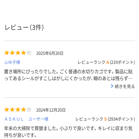
475g
ポリプロピレン
本体：ポリプロピレ
材質
ン、吸盤：PVC
レビュー（3件）
2025年6月20日
ふゆ子様
レビューランク
A
(219ポイント)
置き場所にぴったりでした。ごく普通の水切りカゴです。製品に貼
ってあるシールがすこしはがしにくかったが、糊のあとは残らず良
かったです
続きを見る
2024年12月20日
ＡＳＫＵＬ ユーザー様
レビューランク
S
(2934ポイント)
年末の大掃除で買替ました。小ぶりで良いです。キレイに収まり気
持ちが良いです。