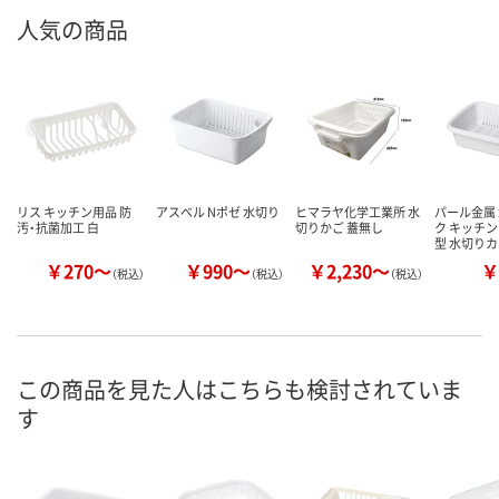
人気の商品
リス キッチン用品 防
アスベル Nポゼ 水切り
ヒマラヤ化学工業所 水
パール金属
汚・抗菌加工 白
切りかご 蓋無し
ク キッチン
型 水切り
￥270～
￥990～
￥2,230～
￥
（税込）
（税込）
（税込）
この商品を見た人はこちらも検討されていま
す