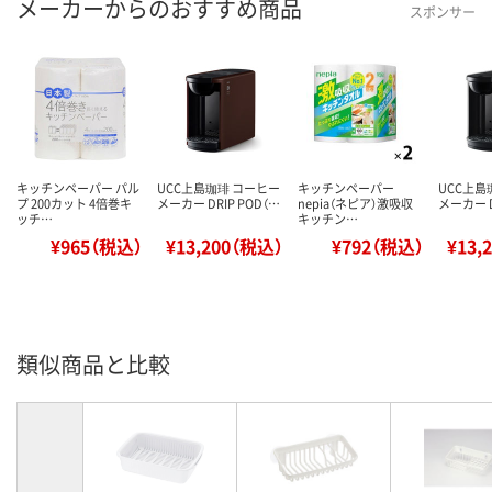
メーカーからのおすすめ商品
スポンサー
キッチンペーパー パル
UCC上島珈琲 コーヒー
キッチンペーパー
UCC上島
プ 200カット 4倍巻キ
メーカー DRIP POD（…
nepia（ネピア）激吸収
メーカー D
ッチ…
キッチン…
¥965（税込）
¥13,200（税込）
¥792（税込）
¥13,
類似商品と比較