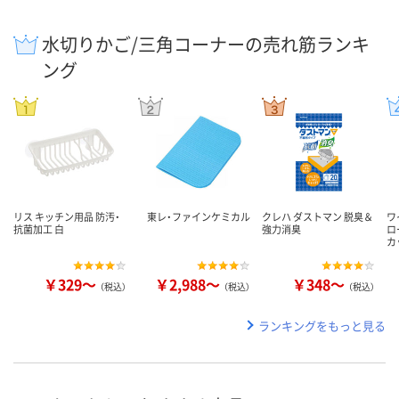
水切りかご/三角コーナーの売れ筋ランキ
ング
リス キッチン用品 防汚・
東レ・ファインケミカル
クレハ ダストマン 脱臭＆
ワ
抗菌加工 白
強力消臭
ロ
カ
￥329～
￥2,988～
￥348～
（税込）
（税込）
（税込）
ランキングをもっと見る