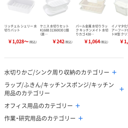
リッチェル シェリー 水
ケニス 水切りセット
パール金属 水切りラッ
イノマタ化学
切りバット
K168B 31360030 1個
ク キッチンメイト 水切
アーフード
（直…
りカゴ 438…
トM型 クリ
￥1,028～
￥242
￥1,064
￥1,
（税込）
（税込）
（税込）
水切りかご/シンク周り収納のカテゴリー
ラップ/ふきん/キッチンスポンジ/キッチン
用品のカテゴリー
オフィス用品のカテゴリー
作業・研究用品のカテゴリー