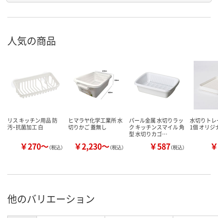
人気の商品
リス キッチン用品 防
ヒマラヤ化学工業所 水
パール金属 水切りラッ
水切りトレ
汚・抗菌加工 白
切りかご 蓋無し
ク キッチンスマイル 角
1個 オリジ
型 水切りカゴ…
￥270～
￥2,230～
￥587
￥
（税込）
（税込）
（税込）
他のバリエーション