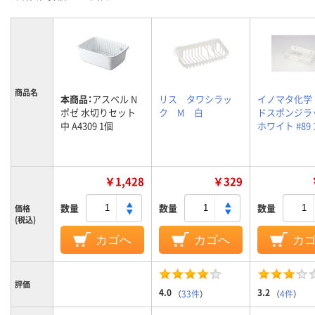
商品名
本商品：
アスベル N
リス タワシラッ
イノマタ化学
ポゼ 水切りセット
ク M 白
ドスポンジラ
中 A4309 1個
ホワイト #89 
￥1,428
￥329
数量
数量
数量
価格
(税込)
カゴへ
カゴへ
カ
評価
4.0
3.2
（
33件
）
（
4件
）