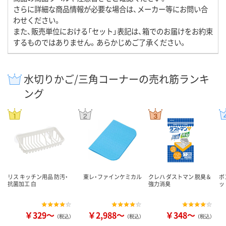
さらに詳細な商品情報が必要な場合は、メーカー等にお問い合
わせください。
また、販売単位における「セット」表記は、箱でのお届けをお約束
するものではありません。あらかじめご了承ください。
水切りかご/三角コーナーの売れ筋ランキ
ング
リス キッチン用品 防汚・
東レ・ファインケミカル
クレハ ダストマン 脱臭＆
ボ
抗菌加工 白
強力消臭
ッ
￥329～
￥2,988～
￥348～
（税込）
（税込）
（税込）