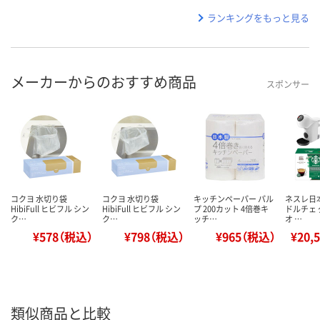
ランキングをもっと見る
メーカーからのおすすめ商品
スポンサー
コクヨ 水切り袋
コクヨ 水切り袋
キッチンペーパー パル
ネスレ日
HibiFull ヒビフル シン
HibiFull ヒビフル シン
プ 200カット 4倍巻キ
ドルチェ 
ク…
ク…
ッチ…
オ …
¥578（税込）
¥798（税込）
¥965（税込）
¥20,
類似商品と比較