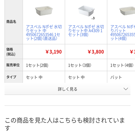
商品名
アスベル Nポゼ 水切
アスベル Nポゼ 水切
アスベル Nポ
りセット 中
りセット中 A4309 1
りバット
4950672653546 1セ
セット(3個)
49506726535
ット(2個)（直送品）
ット(4個)
価格
￥3,190
￥3,800
￥3
(税込)
1セット(2個)
1セット（3個）
1セット（4個）
販売単位
セット 中
セット 中
バット
タイプ
お申込番
詳しく見る
P719853
XK21568
P719856
号
直送品
4点
あり
在庫
8月10日（月）
8月11日（火）
お届け日
この商品を見た人はこちらも検討されていま
す
数量
数量
お取り扱い終了しま