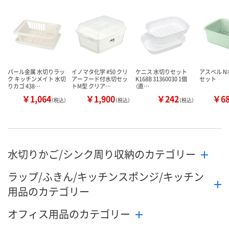
した
カゴへ
カ
パール金属 水切りラッ
イノマタ化学 #50 クリ
ケニス 水切りセット
アスベル N
ク キッチンメイト 水切
アーフード付水切セッ
K168B 31360030 1個
セット
りカゴ 438…
トM型 クリア…
（直…
￥1,064
￥1,900
￥242
￥6
（税込）
（税込）
（税込）
水切りかご/シンク周り収納のカテゴリー
ラップ/ふきん/キッチンスポンジ/キッチン
用品のカテゴリー
オフィス用品のカテゴリー