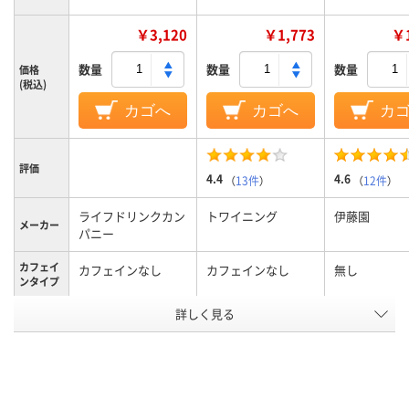
￥3,120
￥1,773
￥1
数量
数量
数量
価格
(税込)
カゴへ
カゴへ
カ
評価
4.4
4.6
（
13件
）
（
12件
）
ライフドリンクカン
トワイニング
伊藤園
メーカー
パニー
カフェイ
カフェインなし
カフェインなし
無し
ンタイプ
アスクル
詳しく見る
商品環境
70
スコア