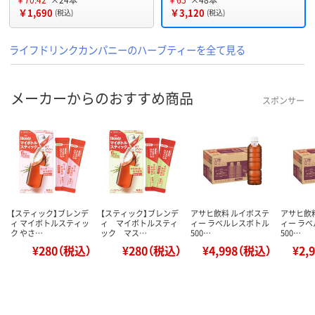
￥1,690
￥3,120
(税込)
(税込)
ライフドリンクカンパニーのハーブティーを全て見る
メーカーからのおすすめ商品
スポンサー
【スティック】ブレンデ
【スティック】ブレンデ
アサヒ飲料 ルイボステ
アサヒ飲
ィ マイボトルスティッ
ィ マイボトルスティ
ィー ラベルレスボトル
ィー ラ
ク やさ…
ック マス…
500…
500…
¥280（税込）
¥280（税込）
¥4,998（税込）
¥2,