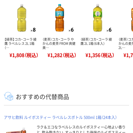
【緑茶】コカ・コーラ 綾
（麦茶）コカ・コーラ や
（緑茶）コカ・コーラ 綾
（麦茶）コ
鷹 ラベルレス 2L 1箱
かんの麦茶 FROM 爽健
鷹 2L 1箱（6本入）
かんの麦
（…
美…
2L…
¥1,808（税込）
¥1,282（税込）
¥1,356（税込）
¥1,
おすすめの代替商品
アサヒ飲料 ルイボスティー ラベルレスボトル 500ml 1箱（24本入）
ラク＆エコなラベルレスのルイボスティー心地よい香り
と、飲み飽きない、すっきりとした後味のルイボスティー。