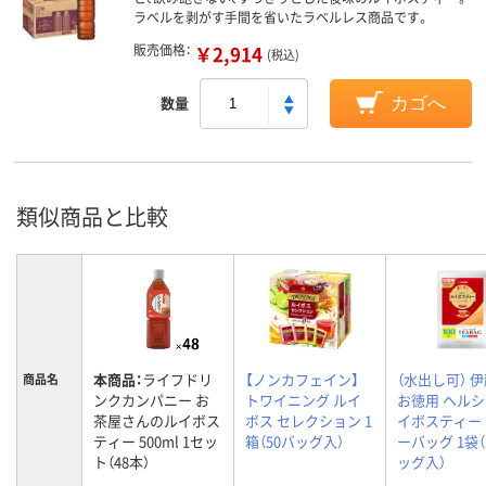
ラベルを剥がす手間を省いたラベルレス商品です。
販売価格：
￥2,914
(税込)
数量
カゴへ
類似商品と比較
本商品：
ライフドリ
【ノンカフェイン】
（水出し可） 
商品名
ンクカンパニー お
トワイニング ルイ
お徳用 ヘル
茶屋さんのルイボス
ボス セレクション 1
イボスティー
ティー 500ml 1セッ
箱（50バッグ入）
ーバッグ 1袋（
ト（48本）
ッグ入）