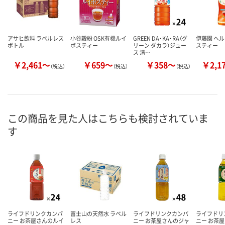
アサヒ飲料 ラベルレス
小谷穀紛 OSK有機ルイ
GREEN DA・KA・RA（グ
伊藤園 ヘ
ボトル
ボスティー
リーン ダカラ）ジュー
スティー
ス 清…
￥2,461～
￥659～
￥358～
￥2,1
（税込）
（税込）
（税込）
この商品を見た人はこちらも検討されていま
す
ライフドリンクカンパ
富士山の天然水 ラベル
ライフドリンクカンパ
ライフドリ
ニー お茶屋さんのルイ
レス
ニー お茶屋さんのジャ
ニー お茶