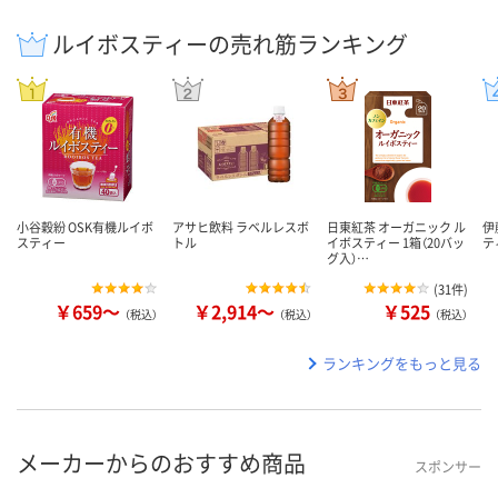
ルイボスティーの売れ筋ランキング
小谷穀紛 OSK有機ルイボ
アサヒ飲料 ラベルレスボ
日東紅茶 オーガニック ル
伊
スティー
トル
イボスティー 1箱（20バッ
テ
グ入）…
(
31件
)
￥659～
￥2,914～
￥525
（税込）
（税込）
（税込）
ランキングをもっと見る
メーカーからのおすすめ商品
スポンサー