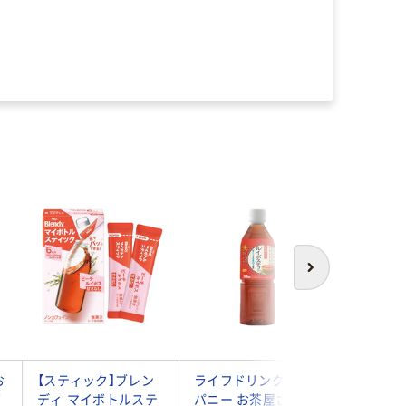
次へ
お
【スティック】ブレン
ライフドリンクカン
国太楼 
ボ
ディ マイボトルステ
パニー お茶屋さんの
イボス 