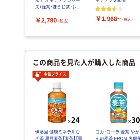
ルナ オモテナシシリー
モテナシ 280ml
ズ（緑茶・ほうじ茶・レッ
ドルイボス・天然水） ア
￥1,968~
￥2,780
ソートBOX 1箱（24本
（税込）
（税込）
入）
この商品を見た人が購入した商品
本気プライス
伊藤園 健康ミネラルむ
コカ・コーラ 麦茶 やか
ぎ茶 黒豆麦茶【麦茶】【黒
んの麦茶 FROM 爽健