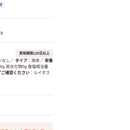
可
78
賞味期限120日以上
ンなし
／
タイプ
液体
／
栄養
質0g 炭水化物0g 食塩相当量
ずご確認ください
ルイボス