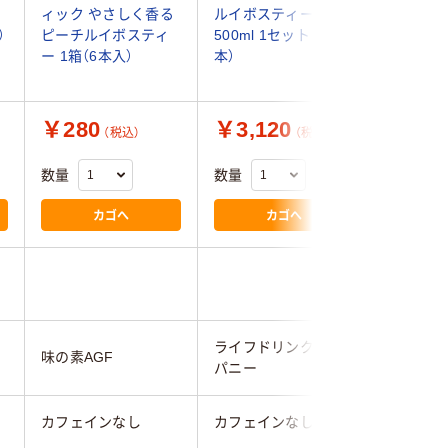
ッ
ィック やさしく香る
ルイボスティー
1袋（60
）
ピーチルイボスティ
500ml 1セット（48
ー 1箱（6本入）
本）
￥280
￥3,120
￥750
（税込）
（税込）
数量
数量
数量
カゴへ
カゴへ
ライフドリンクカン
味の素AGF
国太楼
パニー
カフェインなし
カフェインなし
カフェイ