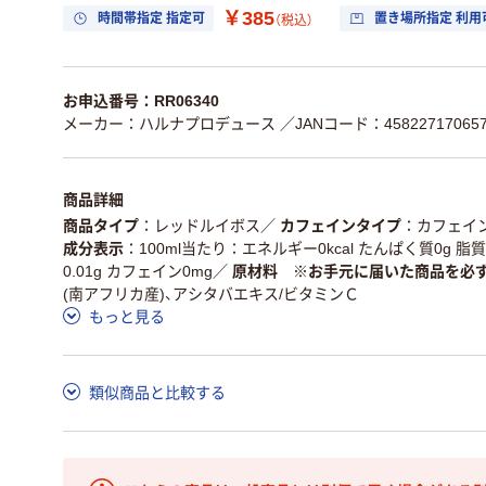
￥385
時間帯指定 指定可
置き場所指定 利用
（税込）
お申込番号：RR06340
メーカー：ハルナプロデュース
／JANコード：45822717065
商品詳細
商品タイプ
レッドルイボス
／
カフェインタイプ
カフェイ
成分表示
100ml当たり：エネルギー0kcal たんぱく質0g 脂
0.01g カフェイン0mg
／
原材料 ※お手元に届いた商品を必
(南アフリカ産)、アシタバエキス/ビタミンＣ
もっと見る
類似商品と比較する