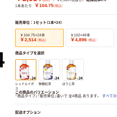
（税込）
￥104.75
1本あたり
（税込）
販売単位：1セット（1本×24）
￥104.75×24本
￥102×48本
￥2,514
￥4,896
（税込）
（税込）
商品タイプを選択
レッドルイボ
無糖紅茶
ほうじ茶
ス
この商品のバリエーション
「商品タイプ」「販売単位」違いで 全4商品 あります。
すべての
配送オプション