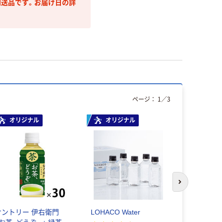
送品です。お届け日の詳
ページ：
1
／
3
オリジナル
オリジナル
人気商品
次のスライド
サントリー 伊右衛門
LOHACO Water
コカ・コーラ