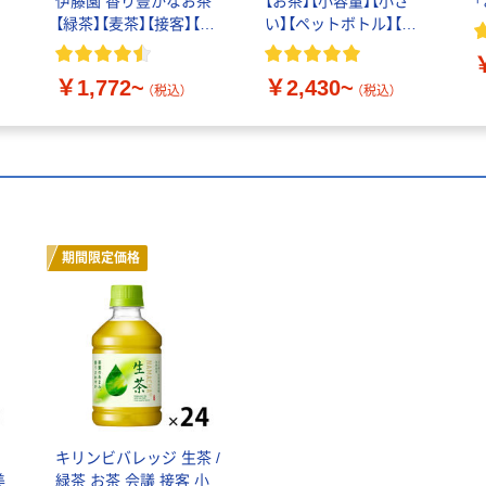
伊藤園 香り豊かなお茶
【お茶】【小容量】【小さ
【緑茶】【麦茶】【接客】【ペ
い】【ペットボトル】【ペ
ットボトル】【紙パック】
ットボトル】【接客】【来
客】
￥1,772~
￥2,430~
（税込）
（税込）
期間限定価格
キリンビバレッジ 生茶 /
美
緑茶 お茶 会議 接客 小