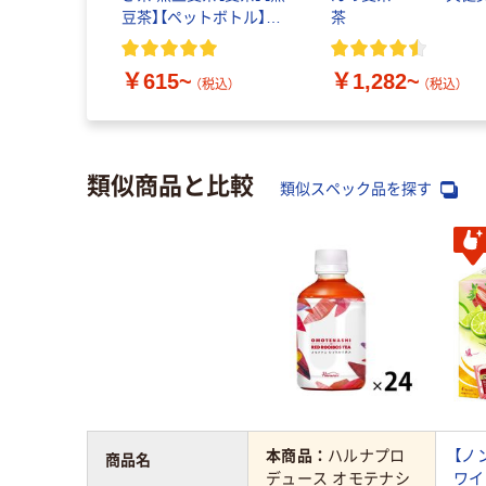
豆茶】【ペットボトル】
茶
【缶】【紙パック】【ノンカ
フェイン】【お茶】
￥615~
￥1,282~
（税込）
（税込）
類似商品と比較
類似スペック品を探す
本商品：
ハルナプロ
【ノ
商品名
デュース オモテナシ
ワイ