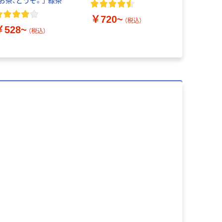
「お茶、どうぞ。」 緑茶
お茶
￥720~
（税込）
￥528~
￥618~
（税込）