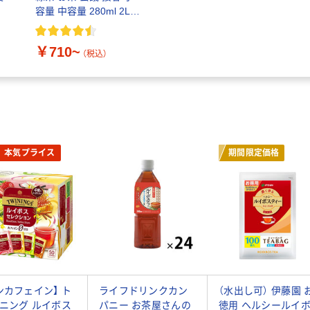
容量 中容量 280ml 2L
ペットボトル 紙パック
￥710~
（税込）
本気プライス
期間限定価格
ンカフェイン】 ト
ライフドリンクカン
（水出し可） 伊藤園 
ニング ルイボス
パニー お茶屋さんの
徳用 ヘルシールイ