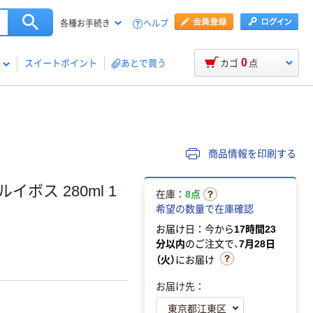
ヘルプ
各種お手続き
0
スイートポイント
あとで買う
カゴ
点
商品情報を印刷する
ボス 280ml 1
在庫：
8点
希望の数量で在庫確認
お届け日：今から
17時間23
分以内
のご注文で、
7月28日
（火）
にお届け
お届け先：