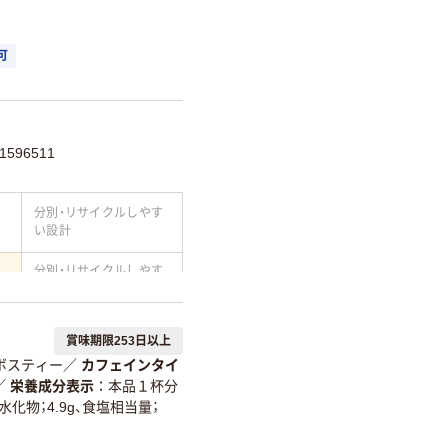
可
596511
分別・リサイクルしやす
い設計
分別・リサイクルしやす
い設計
て
温室効果ガスなどの
賞味期限253日以上
削減
ボスティー
／
カフェインタイ
詳細「
アスクル商品環境スコ
／
栄養成分表示
本品１杯分
炭水化物；4.9g、食塩相当量；