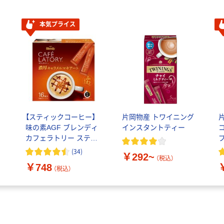
本気プライス
ェ
【スティックコーヒー】
片岡物産 トワイニング
コ
味の素AGF ブレンディ
インスタントティー
カフェラトリー スティ
プ
ック 濃厚キャラメルマ
(
34
)
￥292~
キアート 1箱（16本入）
（税込）
￥748
（税込）