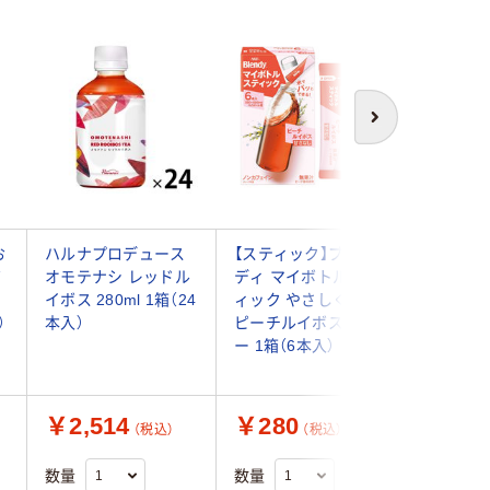
次へ
お
ハルナプロデュース
【スティック】ブレン
ライフド
ボ
オモテナシ レッドル
ディ マイボトルステ
パニー 
ッ
イボス 280ml 1箱（24
ィック やさしく香る
ルイボス
）
本入）
ピーチルイボスティ
500ml 
ー 1箱（6本入）
本）
￥2,514
￥280
￥3,1
（税込）
（税込）
数量
数量
数量