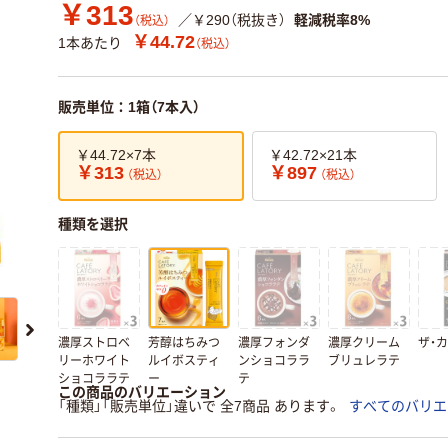
￥313
／￥290（税抜き）
軽減税率8%
（税込）
￥44.72
1本あたり
（税込）
販売単位：1箱（7本入）
￥44.72×7本
￥42.72×21本
￥313
￥897
（税込）
（税込）
種類を選択
濃厚ストロベ
芳醇はちみつ
濃厚フォンダ
濃厚クリーム
ザ・
リーホワイト
ルイボスティ
ンショコララ
ブリュレラテ
ショコララテ
ー
テ
この商品のバリエーション
「種類」「販売単位」違いで 全7商品 あります。
すべてのバリエ