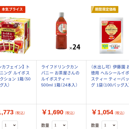
本気プライス
期間限定価格
ンカフェイン】 ト
ライフドリンクカン
（水出し可） 伊藤園 
ニング ルイボス
パニー お茶屋さんの
徳用 ヘルシールイ
クション 1箱（50
ルイボスティー
スティー ティーバ
グ入）
500ml 1箱（24本入）
グ 1袋（100バッグ入
,773
￥1,690
￥1,054
（税込）
（税込）
（税込）
数量
数量