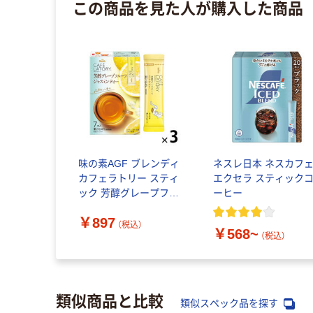
この商品を見た人が購入した商品
味の素AGF ブレンディ
ネスレ日本 ネスカフ
カフェラトリー スティ
エクセラ スティック
ック 芳醇グレープフル
ーヒー
ーツジャスミンティー 1
￥897
セット（7本入×3箱）
（税込）
￥568~
（税込）
類似商品と比較
類似スペック品を探す