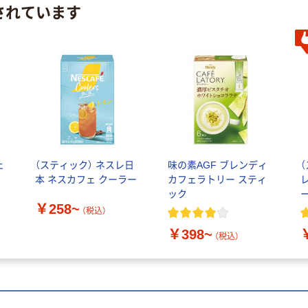
されています
ェ
（スティック） ネスレ日
味の素AGF ブレンディ
本 ネスカフェ クーラー
カフェラトリー スティ
ック
￥258~
テ
（税込）
￥398~
（税込）