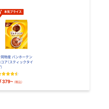
本気プライス
片岡物産 バンホーテン
ココア（スティックタイ
）
￥379~
（税込）