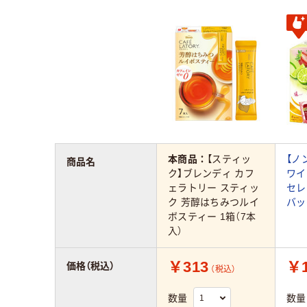
本商品：
【スティッ
【ノ
商品名
ク】ブレンディ カフ
ワイ
ェラトリー スティッ
セレ
ク 芳醇はちみつルイ
バッ
ボスティー 1箱（7本
入）
￥313
￥1
価格（税込）
（税込）
数量
数量