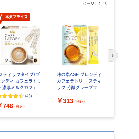
ページ：
1
／
3
本気プライス
次のスライド
（スティックタイプ）ブ
味の素AGF ブレンディ
味の素AG
レンディ カフェラトリ
カフェラトリー スティ
カフェラト
ー 濃厚ミルクカフェラ
ック 芳醇グレープフル
ック 濃厚
 1箱（18本入）個包
ーツジャスミンティー 1
ョコララテ 
(
43
)
￥313
￥1,140
装 インスタント
箱（7本入）
入×3箱） 
（税込）
￥748
ヒー
（税込）