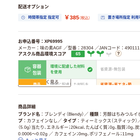
配送オプション
￥385
時間帯指定 指定可
置き場所指定 利用
（税込）
お申込番号：XP69995
メーカー：味の素AGF
／型番：28304
／JANコード：4901111
アスクル商品環境スコア
65
容器
環境に配慮した材料
省資源・無包装
を使用
包装
詳しく見る
商品
環境に配慮した材料を
省資源・省エネ・節
本体
使用
水
独自の回収スキームが
アスクルで資源循環し
仕組
商品詳細
ある
いる
ブランド名
ブレンディ（Blendy）
／
種類
芳醇はちみつルイ
この商品の環境配慮ポイントです。詳しくはページ下部の商品
プ
カフェインなし
／
タイプ
ティーミックス（スティック）
ア詳細／加点項目
」で確認できます。
（5.0g）当たり、エネルギー；20kcal、たんぱく質；0g、脂質；0g、
0.0006～0.02g ／ カフェイン；0mg、ポリフェノール；11mg