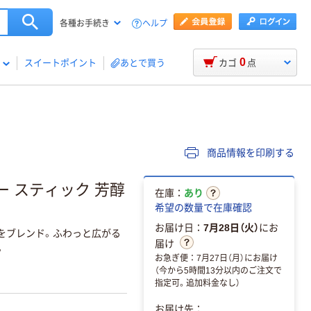
ヘルプ
各種お手続き
0
スイートポイント
あとで買う
カゴ
点
商品情報を印刷する
ー スティック 芳醇
在庫：
あり
希望の数量で在庫確認
お届け日：
7月28日（火）
にお
をブレンド。ふわっと広がる
届け
。
お急ぎ便：7月27日（月）にお届け
（今から5時間13分以内のご注文で
指定可。追加料金なし）
お届け先：