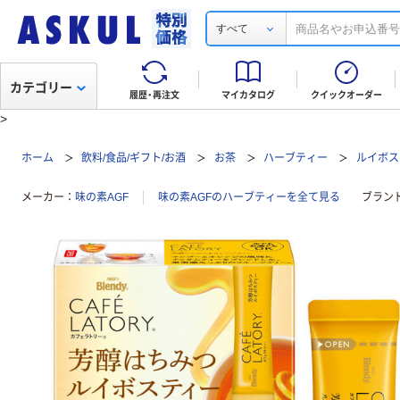
すべて
カテゴリー
履歴・再注文
マイカタログ
クイックオーダー
>
ホーム
飲料/食品/ギフト/お酒
お茶
ハーブティー
ルイボス
メーカー
味の素AGF
味の素AGFのハーブティーを全て見る
ブラン