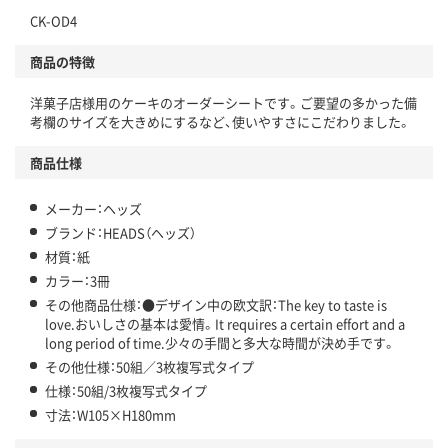
CK-OD4
商品の特徴
洋菓子店様用のケーキのオーダーシートです。ご要望の多かった備
考欄のサイズを大きめにするなど、使いやすさにこだわりました。
商品仕様
メーカー：ヘッズ
ブランド：HEADS（ヘッズ）
材質：紙
カラー：3冊
その他商品仕様：●デザイン中の欧文訳：The key to taste is
love.おいしさの基本は愛情。It requires a certain effort and a
long period of time.少々の手間と多大な時間が決め手です。
その他仕様：50組／3枚複写式タイプ
仕様：50組/3枚複写式タイプ
寸法：W105×H180mm