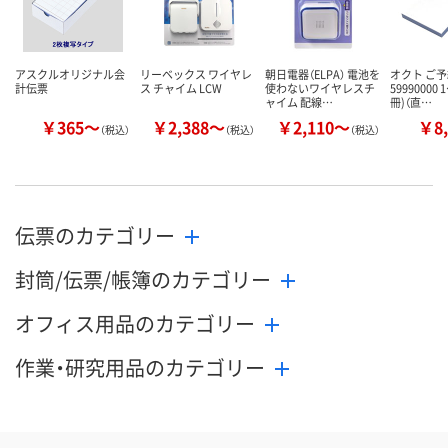
アスクルオリジナル会
リーベックス ワイヤレ
朝日電器（ELPA） 電池を
オクト ご
計伝票
ス チャイム LCW
使わないワイヤレスチ
59990000
ャイム 配線…
冊)（直…
￥365～
￥2,388～
￥2,110～
￥8,
（税込）
（税込）
（税込）
伝票のカテゴリー
封筒/伝票/帳簿のカテゴリー
オフィス用品のカテゴリー
作業・研究用品のカテゴリー