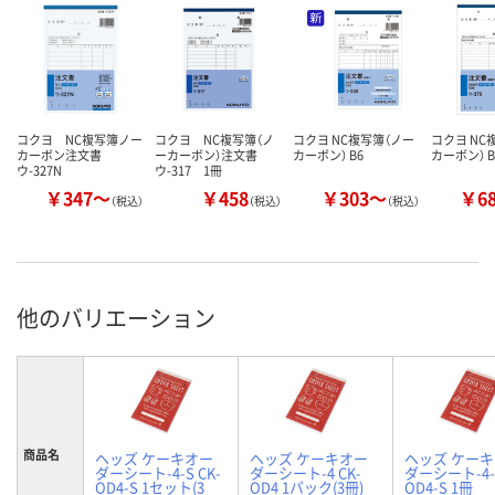
コクヨ NC複写簿ノー
コクヨ NC複写簿（ノ
コクヨ NC複写簿（ノー
コクヨ NC
カーボン注文書
ーカーボン）注文書
カーボン） B6
カーボン） B
ウ-327N
ウ-317 1冊
￥347～
￥458
￥303～
￥6
（税込）
（税込）
（税込）
他のバリエーション
商品名
ヘッズ ケーキオー
ヘッズ ケーキオー
ヘッズ ケー
ダーシート-4-S CK-
ダーシート-4 CK-
ダーシート-4-S
OD4-S 1セット(3
OD4 1パック(3冊)
OD4-S 1冊