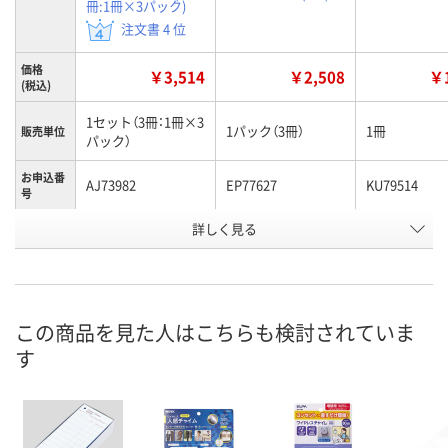
冊:1冊×3パック)
注文書 4 位
価格
￥3,514
￥2,508
￥1
(税込)
1セット（3冊：1冊×3
1パック（3冊）
1冊
販売単位
パック）
お申込番
AJ73982
EP77627
KU79514
号
詳しく見る
5点
3点
あり
在庫
8月11日（火）
8月11日（火）
8月11日（火）
お届け日
数量
数量
数量
この商品を見た人はこちらも検討されていま
す
カゴへ
カゴへ
カ