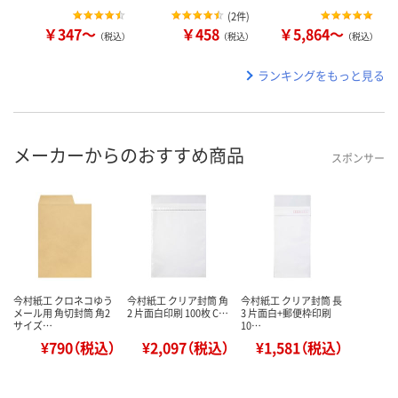
(
2件
)
￥347～
￥458
￥5,864～
（税込）
（税込）
（税込）
ランキングをもっと見る
メーカーからのおすすめ商品
スポンサー
今村紙工 クロネコゆう
今村紙工 クリア封筒 角
今村紙工 クリア封筒 長
メール用 角切封筒 角2
2 片面白印刷 100枚 C…
3 片面白+郵便枠印刷
サイズ…
10…
¥790（税込）
¥2,097（税込）
¥1,581（税込）