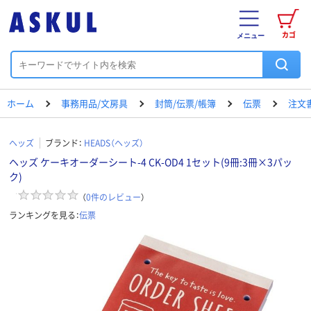
カゴ
メニュー
ホーム
事務用品/文房具
封筒/伝票/帳簿
伝票
注文
ヘッズ
ブランド：
HEADS（ヘッズ）
ヘッズ ケーキオーダーシート-4 CK-OD4 1セット(9冊:3冊×3パッ
ク)
（
0
件のレビュー
）
ランキングを見る：
伝票