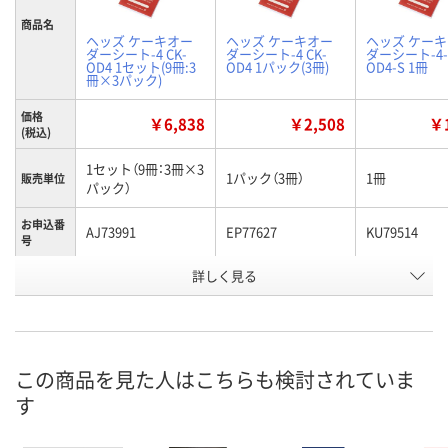
商品名
ヘッズ ケーキオー
ヘッズ ケーキオー
ヘッズ ケー
ダーシート-4 CK-
ダーシート-4 CK-
ダーシート-4-S
OD4 1セット(9冊:3
OD4 1パック(3冊)
OD4-S 1冊
冊×3パック)
価格
￥6,838
￥2,508
￥1
(税込)
1セット（9冊：3冊×3
1パック（3冊）
1冊
販売単位
パック）
お申込番
AJ73991
EP77627
KU79514
号
詳しく見る
1点
3点
あり
在庫
8月8日（土）
8月8日（土）
8月8日（土）
お届け日
数量
数量
数量
この商品を見た人はこちらも検討されていま
す
カゴへ
カゴへ
カ