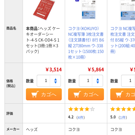
本商品：
ヘッズ ケー
コクヨ（KOKUYO）
コクヨ NC複写
商品名
キオーダーシー
NC複写簿 3枚注文書
枚注文書 注
ト-4-S CK-OD4-S 1
（注文請書付） 8行 B6
付 B5縦 ウ-37
セット(3冊:1冊×3
縦 2穴80mm ウ-338
ット(200組:4
パック)
1セット（1500枚:150
冊)
枚×10冊）
￥3,514
￥5,864
￥5
数量
数量
数量
価格
(税込)
カゴへ
カゴへ
カ
評価
4.2
5.0
（
4件
）
（
1件
）
ヘッズ
コクヨ
コクヨ
メーカー