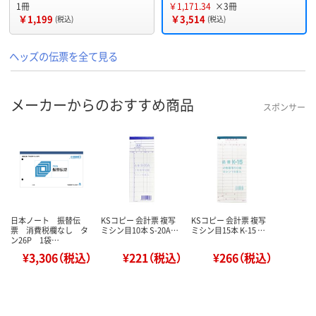
1冊
￥1,171.34
×3冊
￥1,199
￥3,514
(税込)
(税込)
ヘッズの伝票を全て見る
メーカーからのおすすめ商品
スポンサー
日本ノート 振替伝
KSコピー 会計票 複写
KSコピー 会計票 複写
票 消費税欄なし タ
ミシン目10本 S-20A…
ミシン目15本 K-15 …
ン26P 1袋…
¥3,306（税込）
¥221（税込）
¥266（税込）