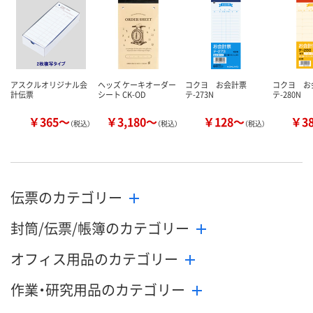
アスクルオリジナル会
ヘッズ ケーキオーダー
コクヨ お会計票
コクヨ 
計伝票
シート CK-OD
テ-273N
テ-280N
￥365～
￥3,180～
￥128～
￥3
（税込）
（税込）
（税込）
伝票のカテゴリー
封筒/伝票/帳簿のカテゴリー
オフィス用品のカテゴリー
作業・研究用品のカテゴリー