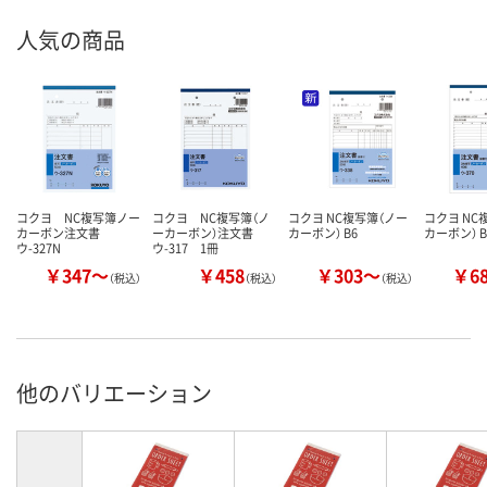
人気の商品
コクヨ NC複写簿ノー
コクヨ NC複写簿（ノ
コクヨ NC複写簿（ノー
コクヨ NC
カーボン注文書
ーカーボン）注文書
カーボン） B6
カーボン） B
ウ-327N
ウ-317 1冊
￥347～
￥458
￥303～
￥6
（税込）
（税込）
（税込）
他のバリエーション