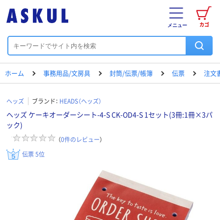
カゴ
メニュー
ホーム
事務用品/文房具
封筒/伝票/帳簿
伝票
注文
ヘッズ
ブランド：
HEADS（ヘッズ）
ヘッズ ケーキオーダーシート-4-S CK-OD4-S 1セット(3冊:1冊×3パ
ック)
（
0
件のレビュー
）
伝票 5位