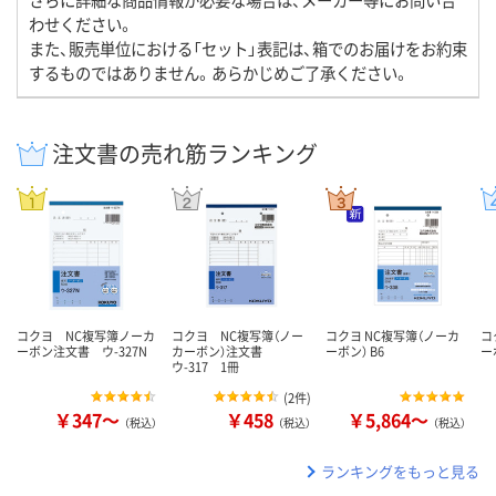
わせください。
また、販売単位における「セット」表記は、箱でのお届けをお約束
するものではありません。あらかじめご了承ください。
注文書の売れ筋ランキング
コクヨ NC複写簿ノーカ
コクヨ NC複写簿（ノー
コクヨ NC複写簿（ノーカ
コ
ーボン注文書 ウ-327N
カーボン）注文書
ーボン） B6
ー
ウ-317 1冊
(
2件
)
￥347～
￥458
￥5,864～
（税込）
（税込）
（税込）
ランキングをもっと見る