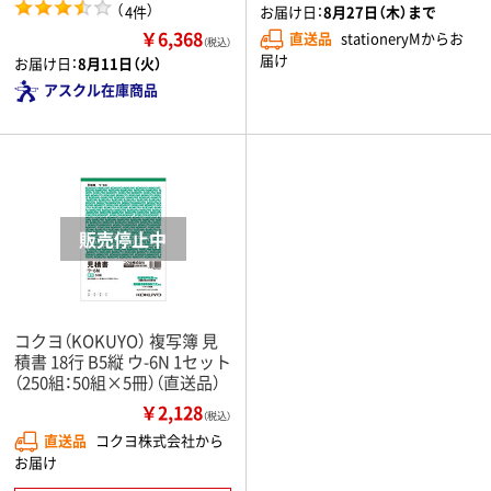
（
）
4件
お届け日：
8月27日（木）まで
￥6,368
直送品
stationeryMからお
（税込）
届け
お届け日：
8月11日（火）
アスクル在庫商品
コクヨ（KOKUYO） 複写簿 見
積書 18行 B5縦 ウ-6N 1セット
（250組：50組×5冊）（直送品）
￥2,128
（税込）
直送品
コクヨ株式会社から
お届け