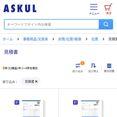
カゴ
メニュー
ホーム
事務用品/文房具
封筒/伝票/帳簿
伝票
見積
見積書
1
9
件（13商品）中 1～9件を表示
表示切替
絞り込み
並び替え
見積書
絞り込み