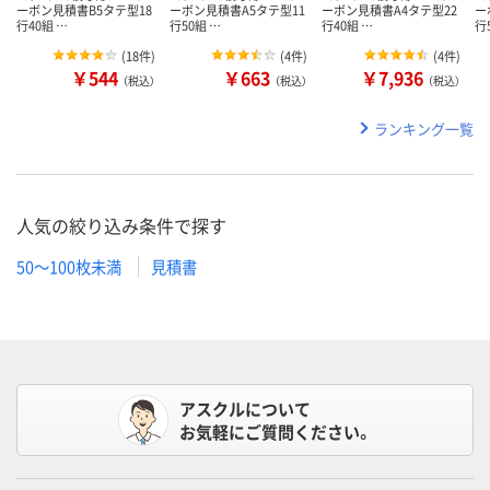
ーボン見積書B5タテ型18
ーボン見積書A5タテ型11
ーボン見積書A4タテ型22
ー
行40組 …
行50組 …
行40組 …
行
(
18件
)
(
4件
)
(
4件
)
￥544
￥663
￥7,936
（税込）
（税込）
（税込）
ランキング一覧
人気の絞り込み条件で探す
50～100枚未満
見積書
アスクルについて
お気軽にご質問ください。