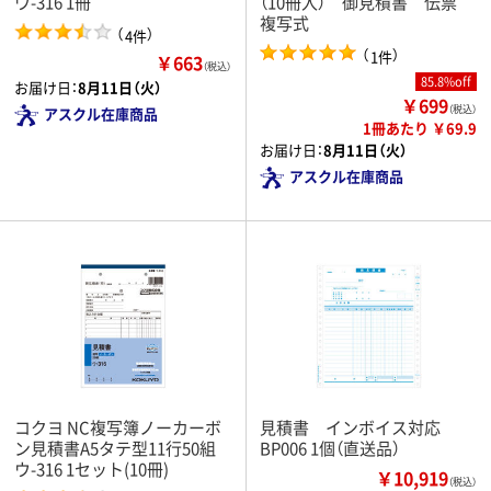
ウ-316 1冊
（10冊入） 御見積書 伝票
複写式
（
）
4件
（
）
1件
￥663
（税込）
85.8%off
お届け日：
8月11日（火）
￥699
（税込）
アスクル在庫商品
1冊あたり ￥69.9
お届け日：
8月11日（火）
アスクル在庫商品
コクヨ NC複写簿ノーカーボ
見積書 インボイス対応
ン見積書A5タテ型11行50組
BP006 1個（直送品）
ウ-316 1セット(10冊)
￥10,919
（税込）