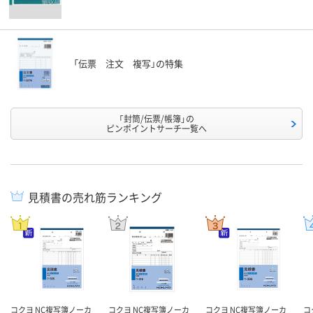
「伝票 注文 複写」の特集
「封筒/伝票/帳簿」の
ピンポイントサーチ一覧へ
見積書の売れ筋ランキング
コクヨ NC複写簿ノーカ
コクヨ NC複写簿ノーカ
コクヨ NC複写簿ノーカ
コ