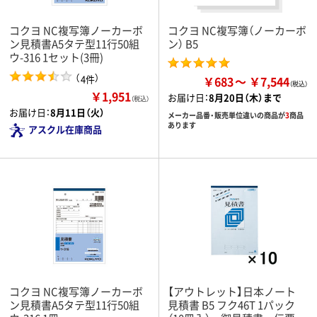
コクヨ NC複写簿ノーカーボ
コクヨ NC複写簿（ノーカーボ
ン見積書A5タテ型11行50組
ン） B5
ウ-316 1セット(3冊)
（
）
4件
￥683
￥7,544
￥1,951
お届け日：
8月20日（木）まで
（税込）
お届け日：
8月11日（火）
メーカー品番・販売単位違いの商品が
3
商品
あります
アスクル在庫商品
コクヨ NC複写簿ノーカーボ
【アウトレット】日本ノート
ン見積書A5タテ型11行50組
見積書 B5 フク46T 1パック