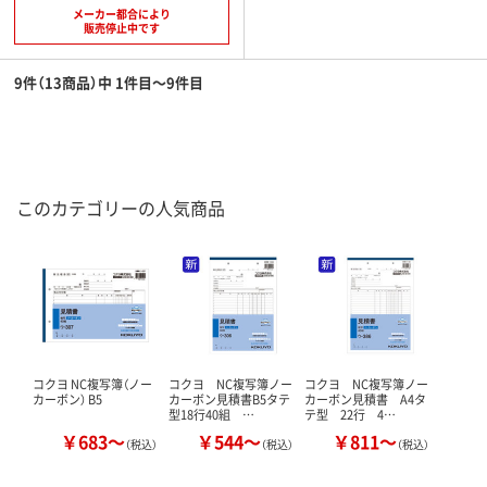
メーカー都合により
販売停止中です
9件（13商品）中 1件目～9件目
このカテゴリーの人気商品
コクヨ NC複写簿（ノー
コクヨ NC複写簿ノー
コクヨ NC複写簿ノー
カーボン） B5
カーボン見積書B5タテ
カーボン見積書 A4タ
型18行40組 …
テ型 22行 4…
￥683～
￥544～
￥811～
（税込）
（税込）
（税込）