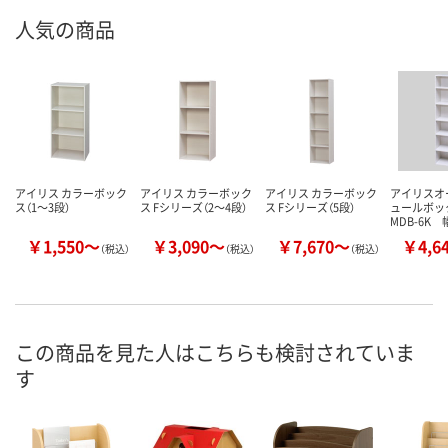
人気の商品
アイリス カラーボック
アイリス カラーボック
アイリス カラーボック
アイリスオ
ス（1～3段）
ス Fシリーズ（2～4段）
ス Fシリーズ（5段）
ュールボッ
MDB-6K 
￥1,550～
￥3,090～
￥7,670～
￥4,6
（税込）
（税込）
（税込）
この商品を見た人はこちらも検討されていま
す