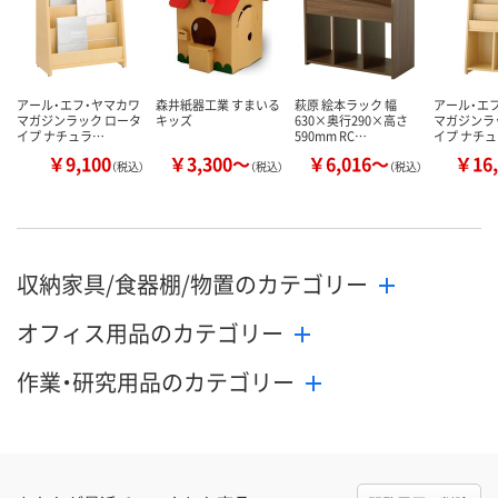
アール・エフ・ヤマカワ
森井紙器工業 すまいる
萩原 絵本ラック 幅
アール・エ
マガジンラック ロータ
キッズ
630×奥行290×高さ
マガジンラ
イプ ナチュラ…
590mm RC…
イプ ナチ
￥9,100
￥3,300～
￥6,016～
￥16,
（税込）
（税込）
（税込）
収納家具/食器棚/物置のカテゴリー
オフィス用品のカテゴリー
作業・研究用品のカテゴリー