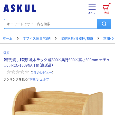
カゴ
メニュー
ホーム
オフィス家具/収納
収納家具/食器棚/物置
本棚/
萩原
【軒先渡し】萩原 絵本ラック 幅600×奥行300×高さ600mm ナチュ
ラル RCC-1609NA 1台（直送品）
（
0
件のレビュー
）
ランキングを見る：
本棚/シェルフ