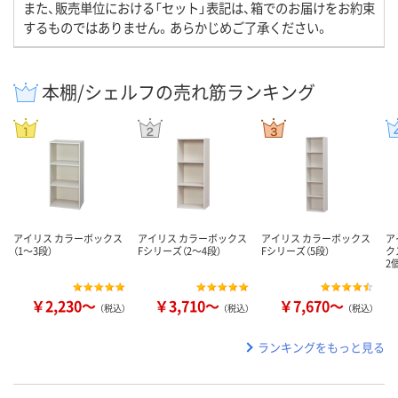
また、販売単位における「セット」表記は、箱でのお届けをお約束
するものではありません。あらかじめご了承ください。
本棚/シェルフの売れ筋ランキング
アイリス カラーボックス
アイリス カラーボックス
アイリス カラーボックス
ア
（1～3段）
Fシリーズ（2～4段）
Fシリーズ（5段）
ク
2
￥2,230～
￥3,710～
￥7,670～
（税込）
（税込）
（税込）
ランキングをもっと見る