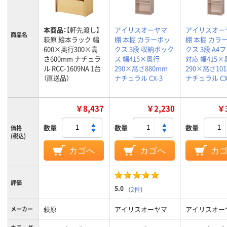
本商品：
【軒先渡し】
アイリスオーヤマ
アイリスオー
商品名
萩原 絵本ラック 幅
棚 本棚 カラーボッ
棚 本棚 カラ
600×奥行300×高
クス 3段 収納ボック
クス 3段 A4
さ600mm ナチュラ
ス 幅415×奥行
対応 幅415×
ル RCC-1609NA 1台
290×高さ880mm
290×高さ10
（直送品）
ナチュラル CX-3
ナチュラル CX
￥8,437
￥2,230
￥3
数量
数量
数量
価格
(税込)
カゴへ
カゴへ
カ
評価
5.0
（
2件
）
萩原
アイリスオーヤマ
アイリスオー
メーカー