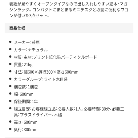
表紙が見やすくオープンタイプなので出し入れしやすい絵本・マガ
ジンラック。コンパクトにまとまるミニデスクと収納に便利なワゴ
ンが付いた3点セット。
商品仕様
メーカー：萩原
カラー：ナチュラル
材質：主材:プリント紙化粧パーティクルボード
質量：21kg
寸法：幅600×奥行300×高さ600mm
カラーグループ：ライト木目系
梱包数：1梱包
幅：600mm
保証期間：1年
組立目安：お客様組立品：必要人数：1人、必要時間：30分、必要工
具：プラスドライバー、木槌
高さ：600mm
奥行：300mm