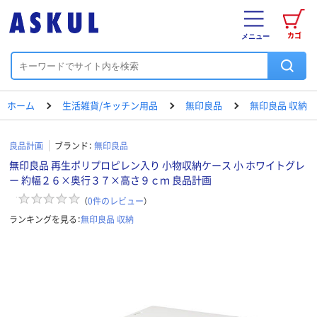
カゴ
メニュー
ホーム
生活雑貨/キッチン用品
無印良品
無印良品 収納
良品計画
ブランド：
無印良品
無印良品 再生ポリプロピレン入り 小物収納ケース 小 ホワイトグレ
ー 約幅２６×奥行３７×高さ９ｃｍ 良品計画
（
0
件のレビュー
）
ランキングを見る：
無印良品 収納