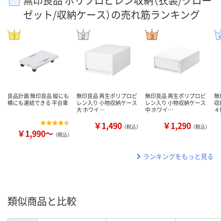
無印良品 ポリプロピレン収納（衣装/クロー
ゼット/収納ケース）の売れ筋ランキング
良品計画 無印良品 縦にも
無印良品 再生ポリプロピ
無印良品 再生ポリプロピ
無
横にも連結できる 平台車
レン入り 小物収納ケース
レン入り 小物収納ケース
収
大 ホワイ…
中 ホワイ…
４
￥1,490
￥1,290
（税込）
（税込）
￥1,990～
（税込）
ランキングをもっと見る
類似商品と比較