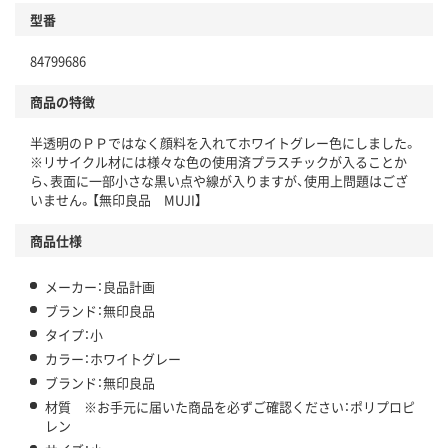
型番
84799686
商品の特徴
半透明のＰＰではなく顔料を入れてホワイトグレー色にしました。
※リサイクル材には様々な色の使用済プラスチックが入ることか
ら、表面に一部小さな黒い点や線が入りますが、使用上問題はござ
いません。【無印良品 MUJI】
商品仕様
メーカー：良品計画
ブランド：無印良品
タイプ：小
カラー：ホワイトグレー
ブランド：無印良品
材質 ※お手元に届いた商品を必ずご確認ください：ポリプロピ
レン