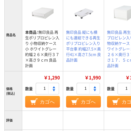
本商品：
無印良品 再
無印良品 縦にも横
無印良品 再
商品名
生ポリプロピレン入
にも連結できる再生
プロピレン入
り 小物収納ケース
ポリプロピレン入り
物収納ケース 
小 ホワイトグレー
平台車 約幅27.5×奥
ワイトグレー
約幅２６×奥行３７
行41×高さ7.5cm 良
２６×奥行３
×高さ９ｃｍ 良品
品計画
さ１７．５ｃ
計画
品計画
￥1,290
￥1,990
￥1
数量
数量
数量
価格
(税込)
カゴへ
カゴへ
カ
評価