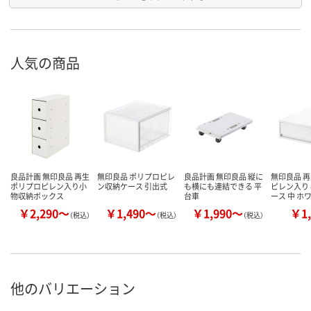
人気の商品
良品計画 無印良品 再生
無印良品 ポリプロピレ
良品計画 無印良品 縦に
無印良品 
ポリプロピレン入り小
ン収納ケース 引出式
も横にも連結できる 平
ピレン入り
物収納ボックス
台車
ース 中 ホ
￥2,290～
￥1,490～
￥1,990～
￥1,
（税込）
（税込）
（税込）
他のバリエーション