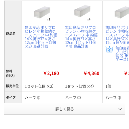
無印良品 ポリプロ
無印良品 ポリプロ
無印良品 ポ
ピレン 小物収納ケ
ピレン 小物収納ケ
ピレン 小物
商品名
ース ハーフ 中 約幅
ース ハーフ 中 約幅
ース ハーフ 
14×奥行37×高さ
14×奥行37×高さ
14×奥行37
12cm 1セット（1個
12cm 1セット（1個
12cm 良品計
×2） 良品計画
×4） 良品計画
無印良品
プロピ
納（引
ケース） 
価格
￥2,180
￥4,360
￥1
(税込)
1セット（1個 ×2）
1セット（1個 ×4）
1個
販売単位
ハーフ 中
ハーフ 中
ハーフ 中
タイプ
お申込番
詳しく見る
EP84777
EP84775
UA87312
号
あり
あり
あり
在庫