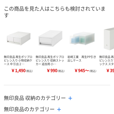
8月9日（日）
8月9日（日）
8月9日（日）
お届け日
この商品を見た人はこちらも検討されていま
す
数量
数量
数量
カゴへ
カゴへ
カ
無印良品 再生ポリプロ
無印良品 再生ポリプロ
岩崎工業 再生PP引き
無印良品 
ピレン入り 小物収納ケ
ピレン入り 収納ストッ
出しケース
ピレン入り
ース 中 引出２…
カー 追加用 小…
ックス ス
￥1,490
￥990
￥945～
￥3
（税込）
（税込）
（税込）
無印良品 収納のカテゴリー
無印良品のカテゴリー