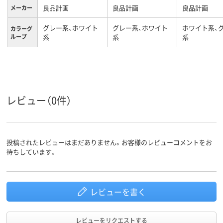
良品計画
良品計画
良品計画
メーカー
グレー系、ホワイト
グレー系、ホワイト
ホワイト系、
カラーグ
ループ
系
系
系
約１．０ｋｇ
約1.2kg
約１．４ｋｇ
重量
レビュー（0件）
投稿されたレビューはまだありません。お客様のレビューコメントをお
待ちしています。
レビューを書く
レビューをリクエストする