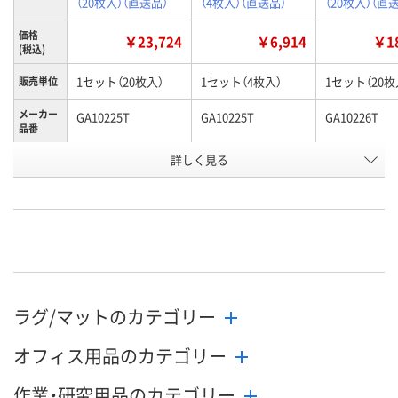
（20枚入）（直送品）
（4枚入）（直送品）
（20枚入）（直
価格
￥23,724
￥6,914
￥18
(税込)
1セット（20枚入）
1セット（4枚入）
1セット（20枚
販売単位
メーカー
GA10225T
GA10225T
GA10226T
品番
お申込番
詳しく見る
AK35641
AK38456
AK37348
号
直送品
直送品
直送品
在庫
9月1日（火）まで
9月1日（火）まで
9月1日（火）ま
お届け日
数量
数量
数量
ラグ/マットのカテゴリー
カゴへ
カゴへ
カ
オフィス用品のカテゴリー
作業・研究用品のカテゴリー