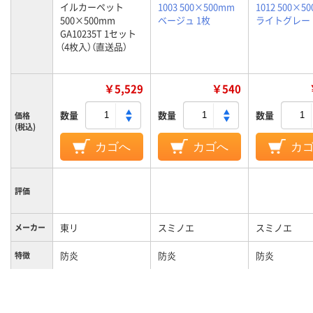
イルカーペット
1003 500×500mm
1012 500×5
500×500mm
ベージュ 1枚
ライトグレー 
GA10235T 1セット
（4枚入）（直送品）
￥5,529
￥540
数量
数量
数量
価格
(税込)
カゴへ
カゴへ
カ
評価
東リ
スミノエ
スミノエ
メーカー
防炎
防炎
防炎
特徴