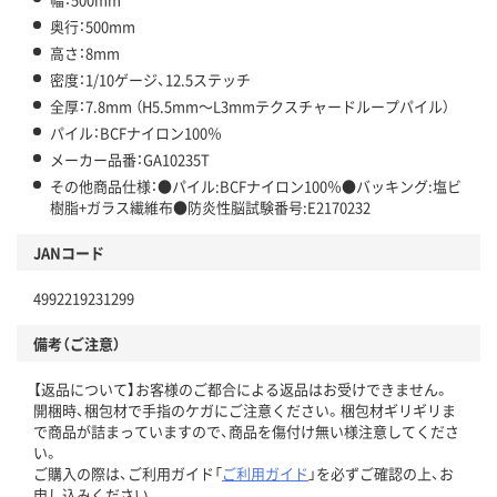
奥行：500mm
高さ：8mm
密度：1/10ゲージ、12.5ステッチ
全厚：7.8mm （H5.5mm～L3mmテクスチャードループパイル）
パイル：BCFナイロン100％
メーカー品番：GA10235T
その他商品仕様：●パイル:BCFナイロン100％●バッキング:塩ビ
樹脂+ガラス繊維布●防炎性脳試験番号:E2170232
JANコード
4992219231299
備考（ご注意）
【返品について】お客様のご都合による返品はお受けできません。
開梱時、梱包材で手指のケガにご注意ください。梱包材ギリギリま
で商品が詰まっていますので、商品を傷付け無い様注意してくださ
い。
ご購入の際は、ご利用ガイド「
ご利用ガイド
」を必ずご確認の上、お
申し込みください。