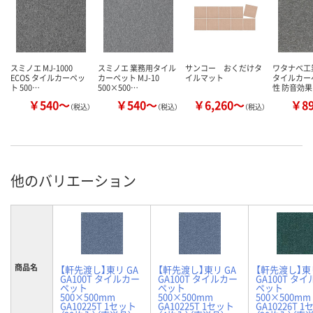
スミノエ MJ-1000
スミノエ 業務用タイル
サンコー おくだけタ
ワタナベ工
ECOS タイルカーペッ
カーペット MJ-10
イルマット
タイルカー
ト 500…
500×500…
性 防音効果
￥540～
￥540～
￥6,260～
￥8
（税込）
（税込）
（税込）
他のバリエーション
商品名
【軒先渡し】東リ GA
【軒先渡し】東リ GA
【軒先渡し】東リ
GA100T タイルカー
GA100T タイルカー
GA100T タ
ペット
ペット
ペット
500×500mm
500×500mm
500×500mm
GA10225T 1セット
GA10225T 1セット
GA10226T 