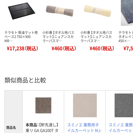
テラモト 吸油マット用
小杉善 【タオル地バス
小杉善 【タオル地バス
テラモト
ベース2 750×900
マット】ニュアンスカ
マット】ニュアンスカ
ネオレイ
MR…
ラーバスマ…
ラーバスマ…
450×…
¥17,238（税込）
¥460（税込）
¥460（税込）
¥7,
類似商品と比較
本商品：
【軒先渡し】
スミノエ 業務用タ
スミノエ 業
商品名
東リ GA GA100T タ
イルカーペット MJ-
イルカーペット