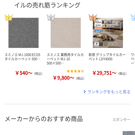
イルの売れ筋ランキング
スミノエ MJ-1000 ECOS
スミノエ 業務用タイルカ
萩原 グリップタイルカー
ワ
タイルカーペット 500…
ーペット MJ-10
ペット LDY4000
ペ
500×500…
ー
￥540～
￥29,751～
（税込）
（税込）
￥9,800～
（税込）
ランキングをもっと見る
メーカーからのおすすめ商品
スポンサー