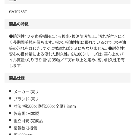
GA10235T
商品の特徴
●防汚性：フッ素系樹脂による撥水・撥油防汚加工。汚れが付きにく
く長期間美観を保ちます。撥水、撥油性能に優れているので、水や油
等の汚れをはじき、すぐに拭取ればシミにもなりません。●耐久性：
安心の目付量による優れた耐久性。GA100シリーズは、基布上のパ
イル質量（刈り取り目付）350g／平方m以上と定め、高い耐久性を有
します。
商品仕様
メーカー：東リ
ブランド：東リ
寸法：幅500×奥行500×全厚7.8mm
製造国：日本製
組立目安：完成品
梱包数：1梱包
幅：500mm