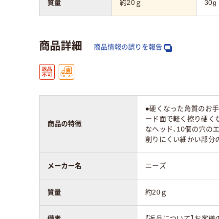
質量
約20ｇ
30g
商品詳細
商品情報の誤りを報告
●硬くなった角質のお
ード面で軽く擦り硬く
商品の特徴
なヘッド、10個の穴
削りにくい細かい部分
メーカー名
ニーズ
質量
約20ｇ
備考
【返品について】お客様