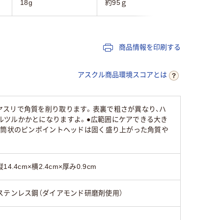
18g
約95ｇ
40g
商品情報を印刷する
アスクル商品環境スコアとは
ヤスリで角質を削り取ります。表裏で粗さが異なり、ハ
ルツルかかとになりますよ。●広範囲にケアできる大き
。筒状のピンポイントヘッドは固く盛り上がった角質や
縦14.4cm×横2.4cm×厚み0.9cm
ステンレス鋼（ダイアモンド研磨剤使用）