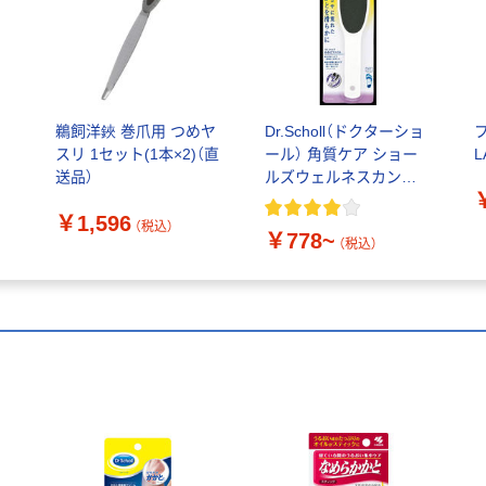
で
鵜飼洋鋏 巻爪用 つめヤ
Dr.Scholl（ドクターショ
リ
スリ 1セット(1本×2)（直
ール） 角質ケア ショー
L
送品）
ルズウェルネスカンパ
ニー
￥1,596
（税込）
￥778~
（税込）