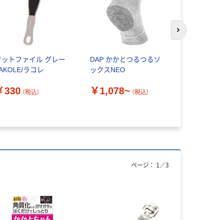
次のスライド
フットファイル グレー
DAP かかとつるつるソ
富士商 銅
AKOLE/ラコレ
ックスNEO
プ F8349
￥330
￥1,078~
￥557
（税込）
（税込）
（
ページ：
1
／
3