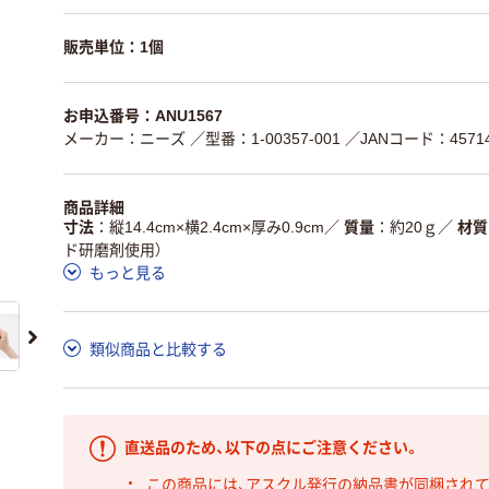
販売単位：1個
お申込番号：ANU1567
メーカー：ニーズ
／型番：1-00357-001
／JANコード：45714
商品詳細
寸法
縦14.4cm×横2.4cm×厚み0.9cm
／
質量
約20ｇ
／
材質
ド研磨剤使用）
もっと見る
類似商品と比較する
直送品のため、以下の点にご注意ください。
この商品には、アスクル発行の納品書が同梱され