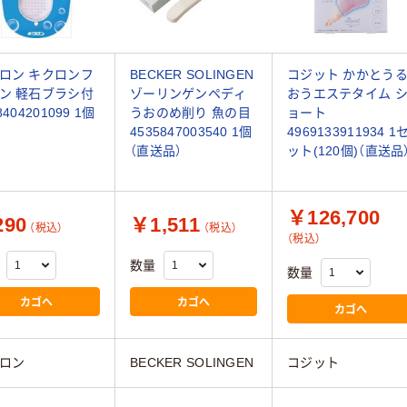
ロン キクロンフ
BECKER SOLINGEN
コジット かかとう
ン 軽石ブラシ付
ゾーリンゲンペディ
おうエステタイム 
8404201099 1個
うおのめ削り 魚の目
ョート
4535847003540 1個
4969133911934 1
（直送品）
ット(120個)（直送品
￥126,700
90
￥1,511
（税込）
（税込）
（税込）
数量
数量
カゴへ
カゴへ
カゴへ
ロン
BECKER SOLINGEN
コジット