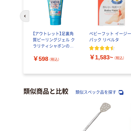
前のスライドへ
【アウトレット】足裏角
ベビーフット イージ
質ピーリングジェル ク
パック リベルタ
ラリティシャボンの香
り 120g EVERYYOU（エ
￥1,583~
￥598
ブリユー） ドウシシャ
（税込）
（税込）
類似商品と比較
類似スペック品を探す