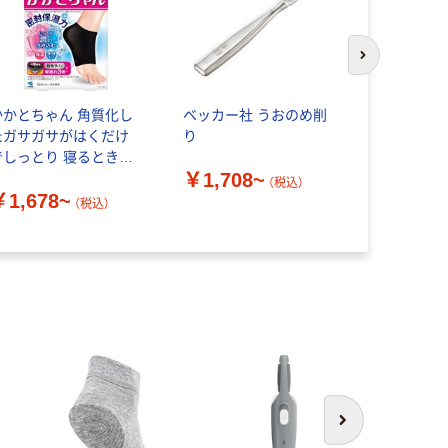
次のスライド
かかとちゃん 角質化し
ベッカー社 うおのめ削
Dr.Scho
たガサガサがはくだけ
り
ール） ベ
でしっとり 寝るときの
ズ電動角質
￥1,708~
集中ケア かかとケア 小
ショールズ
（税込）
￥1,678~
林製薬
カンパニー
（税込）
￥1,240
次へ