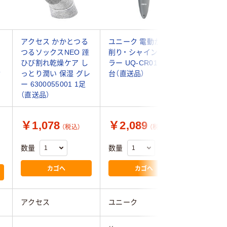
る
アクセス かかとつる
ユニーク 電動かかと
ピー・シ
シ
つるソックスNEO 踵
削り・ シャインロー
ーティフ
ひび割れ乾燥ケア し
ラー UQ-CR01GR 1
ュ BF-8
セ
っとり潤い 保湿 グレ
台（直送品）
品）
）
ー 6300055001 1足
（直送品）
￥1,078
￥2,089
￥1,0
（税込）
（税込）
数量
数量
数量
カゴへ
カゴへ
アクセス
ユニーク
ピー・シ