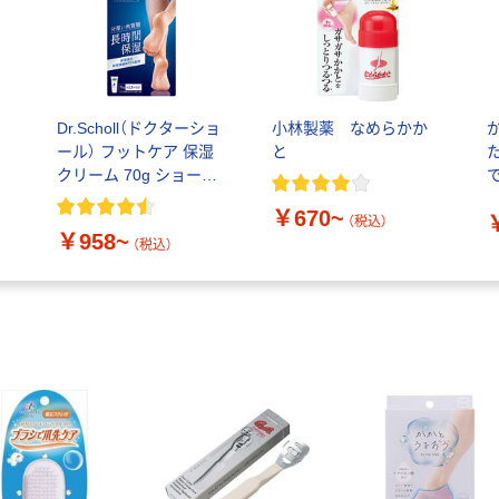
ー
Dr.Scholl（ドクターショ
小林製薬 なめらかか
ール） フットケア 保湿
と
クリーム 70g ショール
ズウェルネスカンパニ
￥670~
ー
（税込）
￥958~
（税込）