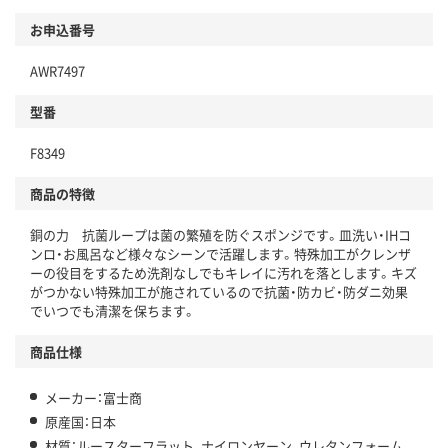
お申込番号
AWR7497
型番
F8349
商品の特徴
銅の力 抗菌ループは菌の繁殖を防ぐスポンジです。皿洗い・IHコ
ンロ・お風呂など様々なシーンで活躍します。特殊加工がクレンザ
ーの役目をするため洗剤なしでもキレイに汚れを落とします。キズ
がつかない特殊加工が施されているので抗菌・防カビ・防ダニ効果
でいつでも清潔を保ちます。
商品仕様
メーカー：富士商
原産国：日本
材質：ルースターフラット、ナイロンヤーン、ウレタンフォーム