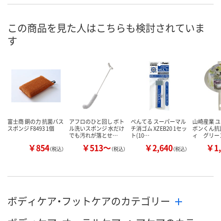
この商品を見た人はこちらも検討されていま
す
富士商 銅の力 抗菌バス
アフロのひと回し ボト
ぺんてる スーパーマル
山崎産業 
スポンジ F8493 1個
ル洗いスポンジ 水だけ
チ消ゴム XZEB20 1セッ
ボンくん抗
でも汚れが落とせ…
ト(10…
ィ グリーン
￥854
￥513～
￥2,640
￥1,
（税込）
（税込）
（税込）
ボディケア・フットケアのカテゴリー