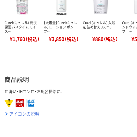
Curel（キュレル） 潤浸
【大容量】Curel（キュレ
Curel（キュレル） 入浴
Curel（
保湿 バスタイム モイ
ル） ローション ポン
剤 詰め替え 360mL…
ンドウォ
ス…
プ…
プ …
¥1,760（税込）
¥3,850（税込）
¥880（税込）
¥
商品説明
皿洗い・IHコンロ・お風呂掃除に。
アイコンの説明