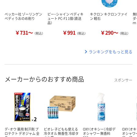
ベッカー社 ゾーリンゲン
ピー・シャイン ペディキ
キクロン キクロンファイ
無
ペディうおのめ削り
ュート PC-F1 1個（直送
ン 軽石
ダ
品）
ｍ
￥731～
￥991
￥290～
（税込）
（税込）
（税込）
ランキングをもっと見る
メーカーからのおすすめ商品
スポンサー
デ・オウ 薬用 制汗剤 プ
ビオレ 子どもも使える
OXY（オキシー）冷却デ
OXY（オ
ロテクト デオジャム 全
冷タオル 無香性 冷却タ
オシャワー 無香料
オシャワ