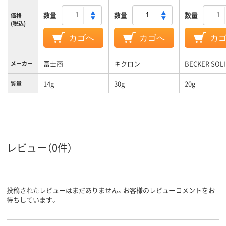
数量
数量
数量
価格
(税込)
カゴへ
カゴへ
カ
富士商
キクロン
BECKER SOL
メーカー
14g
30g
20g
質量
レビュー（0件）
投稿されたレビューはまだありません。お客様のレビューコメントをお
待ちしています。