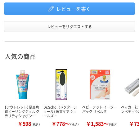
レビューを書く
レビューをリクエストする
人気の商品
【アウトレット】足裏角
Dr.Scholl（ドクターシ
ベビーフット イージー
ベッカー社
質ピーリングジェル ク
ョール） 角質ケア ショ
パック リベルタ
ンペディう
ラリティシャボン…
ールズ…
￥598
￥778～
￥1,583～
￥7
（税込）
（税込）
（税込）