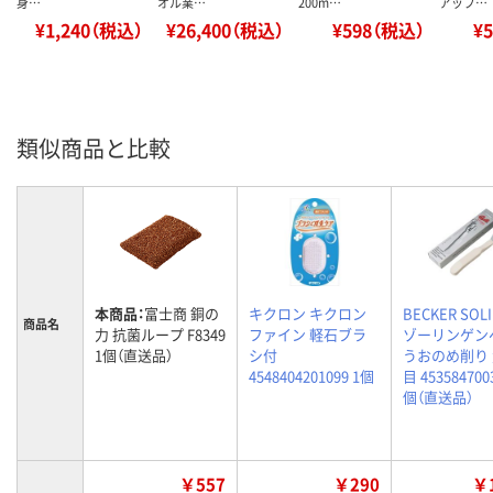
身…
オル業…
200m…
アップ…
¥1,240（税込）
¥26,400（税込）
¥598（税込）
¥
類似商品と比較
本商品：
富士商 銅の
キクロン キクロン
BECKER SOL
商品名
力 抗菌ループ F8349
ファイン 軽石ブラ
ゾーリンゲン
1個（直送品）
シ付
うおのめ削り
4548404201099 1個
目 453584700
個（直送品）
￥557
￥290
￥1