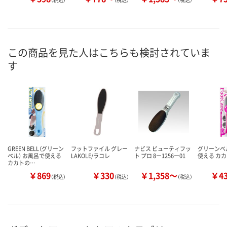
この商品を見た人はこちらも検討されていま
す
GREEN BELL（グリーン
フットファイル グレー
ナビス ビューティフッ
グリーンベ
ベル） お風呂で使える
LAKOLE/ラコレ
ト プロ 8ー1256ー01
使える カ
カカトの…
￥869
￥330
￥1,358～
￥4
（税込）
（税込）
（税込）