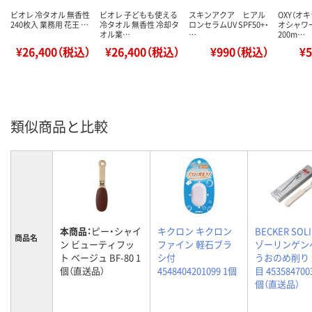
ビオレ 冷タオル 無香性
ビオレ 子どもも使える
スキンアクア ヒアル
OXY（オ
240枚入 業務用 花王 …
冷タオル 無香性 冷却タ
ロンセラムUV SPF50+・
オシャワ
オル業…
…
200m…
¥26,400（税込）
¥26,400（税込）
¥990（税込）
¥
類似商品と比較
本商品：
ピー・シャイ
キクロン キクロン
BECKER SOL
商品名
ン ビューティフッ
ファイン 軽石ブラ
ゾーリンゲン
ト ベージュ BF-80 1
シ付
うおのめ削り
個（直送品）
4548404201099 1個
目 453584700
個（直送品）