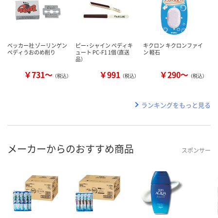
ベッカー社 ゾーリンゲン
ピー・シャイン ペディキ
キクロン キクロンファイ
ペディうおのめ削り
ュート PC-F1 1個（直送
ン 軽石
品）
￥731～
￥991
￥290～
（税込）
（税込）
（税込）
ランキングをもっと見る
メーカーからのおすすめ商品
スポンサー