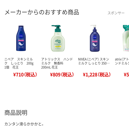
メーカーからのおすすめ商品
スポンサー
ニベア スキンミル
アトリックス ハンド
NIVEA（ニベア） スキン
atrix（
ク しっとり 200g
ミルク 無香料
ミルク しっとり 350…
ンドミルク
1個 花王
200mL 花王
¥710（税込）
¥809（税込）
¥1,228（税込）
¥
商品説明
カンタン滑らかかかと。