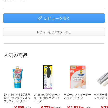
レビューを書く
レビューをリクエストする
人気の商品
【アウトレット】足裏角
Dr.Scholl（ドクターシ
ベビーフット イージー
ベッカー社
質ピーリングジェル ク
ョール） 角質ケア ショ
パック リベルタ
ンペディう
ラリティシャボン…
ールズ…
￥598
￥778～
￥1,583～
￥7
（税込）
（税込）
（税込）