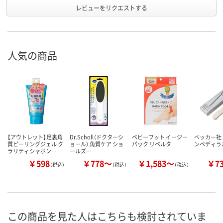
レビューをリクエストする
人気の商品
【アウトレット】足裏角
Dr.Scholl（ドクターシ
ベビーフット イージー
ベッカー社
質ピーリングジェル ク
ョール） 角質ケア ショ
パック リベルタ
ンペディう
ラリティシャボン…
ールズ…
￥598
￥778～
￥1,583～
￥7
（税込）
（税込）
（税込）
この商品を見た人はこちらも検討されていま