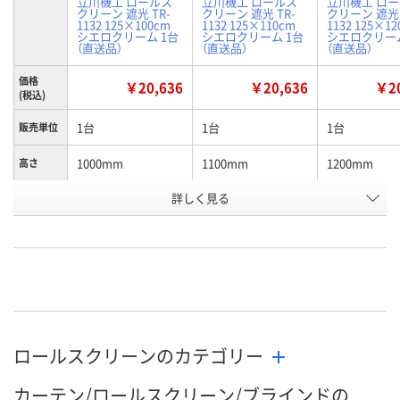
立川機工 ロールス
立川機工 ロールス
立川機工 ロ
クリーン 遮光 TR-
クリーン 遮光 TR-
クリーン 遮光 
1132 125×100cm
1132 125×110cm
1132 125×1
シエロクリーム 1台
シエロクリーム 1台
シエロクリーム
（直送品）
（直送品）
（直送品）
価格
￥20,636
￥20,636
￥20
(税込)
1台
1台
1台
販売単位
1000mm
1100mm
1200mm
高さ
お申込番
詳しく見る
AP05030
AP06046
AP05923
号
直送品
直送品
直送品
在庫
8月25日（火）まで
8月25日（火）まで
8月25日（火）
お届け日
数量
数量
数量
ロールスクリーンのカテゴリー
カゴへ
カゴへ
カ
カーテン/ロールスクリーン/ブラインドの