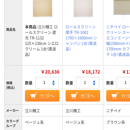
本商品：
立川機工 ロ
ロールスクリーン
ニチベイ ロ
商品名
ールスクリーン 遮
厚手 TR-1082
クリーン ス
光 TR-1132
1700×1600mm シ
エコノミーシ
125×130cm シエロ
ャンパン 1台（直送
幅1580mm
クリーム 1台（直送
品）
1700mm カ
品）
テ 1台（直送品
￥20,636
￥18,172
￥11
数量
数量
数量
価格
(税込)
カゴへ
カゴへ
カ
立川機工
立川機工
ニチベイ
メーカー
カラーグ
ベージュ系
ベージュ系
ブラウン系
ループ