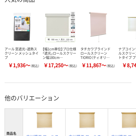
アール 窓遮光・遮熱ス
【幅1cm単位】プロ仕様
タチカワブラインド
ナプコイン
クリーン メッシュタイ
「遮光」ロールスクリー
ロールスクリーン
ルスクリー
プ
ン幅180cm…
TIORIO（ティオリ…
トタイプ 
￥1,936～
￥17,250～
￥11,867～
￥8,7
（税込）
（税込）
（税込）
他のバリエーション
商品名