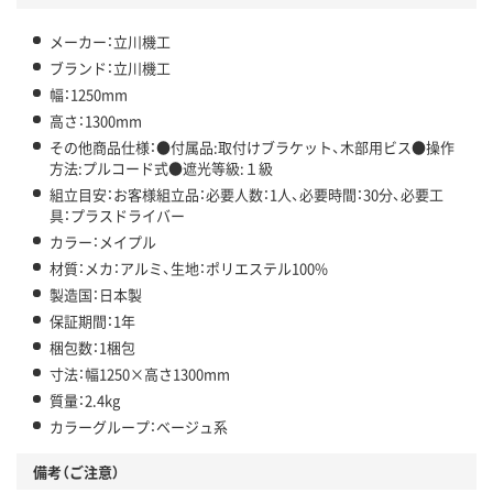
メーカー：立川機工
ブランド：立川機工
幅：1250mm
高さ：1300mm
その他商品仕様：●付属品:取付けブラケット、木部用ビス●操作
方法:プルコード式●遮光等級:１級
組立目安：お客様組立品：必要人数：1人、必要時間：30分、必要工
具：プラスドライバー
カラー：メイプル
材質：メカ：アルミ、生地：ポリエステル100%
製造国：日本製
保証期間：1年
梱包数：1梱包
寸法：幅1250×高さ1300mm
質量：2.4kg
カラーグループ：ベージュ系
備考（ご注意）