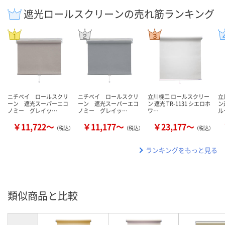
遮光ロールスクリーンの売れ筋ランキング
ニチベイ ロールスクリ
ニチベイ ロールスクリ
立川機工 ロールスクリー
立
ーン 遮光スーパーエコ
ーン 遮光スーパーエコ
ン 遮光 TR-1131 シエロホ
ン
ノミー グレイッ…
ノミー グレイッ…
ワ…
ル
￥11,722～
￥11,177～
￥23,177～
（税込）
（税込）
（税込）
ランキングをもっと見る
類似商品と比較