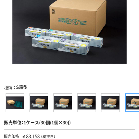
S箱型
種類
販売単位：1ケース(30個(1個×30))
￥83,158
販売価格
（税抜き）