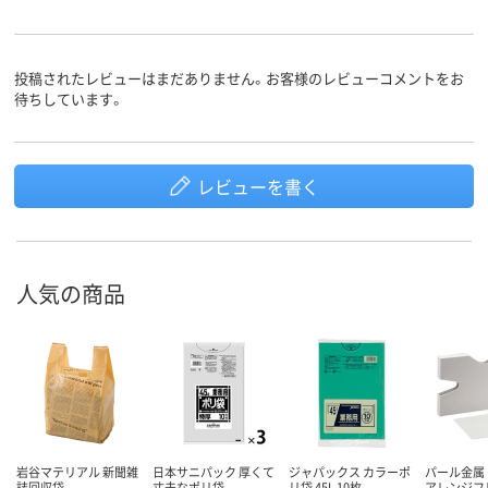
投稿されたレビューはまだありません。お客様のレビューコメントをお
待ちしています。
レビューを書く
人気の商品
岩谷マテリアル 新聞雑
日本サニパック 厚くて
ジャパックス カラーポ
パール金属 
誌回収袋
丈夫なポリ袋
リ袋 45L 10枚
アレンジフ