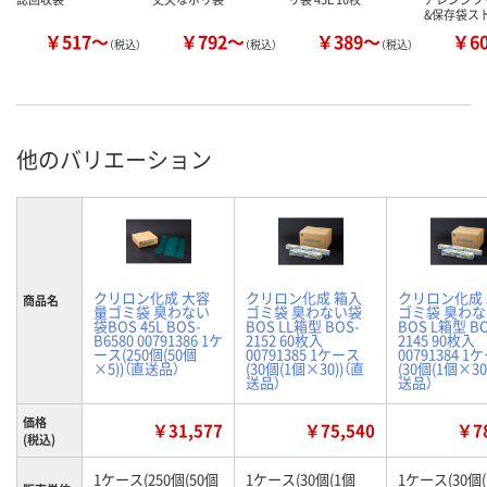
&保存袋ス
￥517～
￥792～
￥389～
￥6
（税込）
（税込）
（税込）
他のバリエーション
クリロン化成 大容
クリロン化成 箱入
クリロン化成
商品名
量ゴミ袋 臭わない
ゴミ袋 臭わない袋
ゴミ袋 臭わ
袋BOS 45L BOS-
BOS LL箱型 BOS-
BOS L箱型 BO
B6580 00791386 1ケ
2152 60枚入
2145 90枚入
ース(250個(50個
00791385 1ケース
00791384 1
×5))（直送品）
(30個(1個×30))（直
(30個(1個×30
送品）
送品）
価格
￥31,577
￥75,540
￥78
(税込)
1ケース(250個(50個
1ケース(30個(1個
1ケース(30個