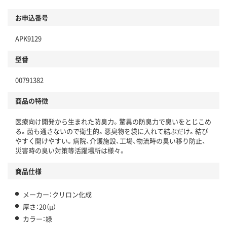
お申込番号
APK9129
型番
00791382
商品の特徴
医療向け開発から生まれた防臭力。驚異の防臭力で臭いをとじこめ
る。菌も通さないので衛生的。悪臭物を袋に入れて結ぶだけ。結び
やすく開けやすい。病院、介護施設、工場、物流時の臭い移り防止、
災害時の臭い対策等活躍場所は様々。
商品仕様
メーカー：クリロン化成
厚さ：20（μ）
カラー：緑