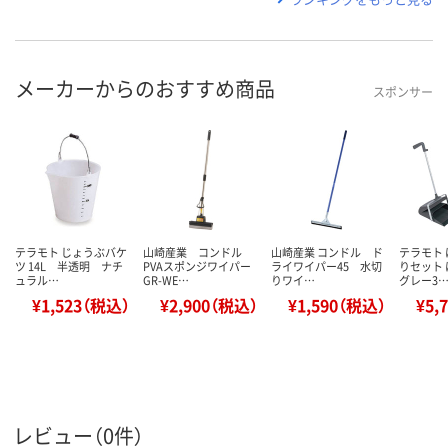
メーカーからのおすすめ商品
スポンサー
テラモト じょうぶバケ
山崎産業 コンドル
山崎産業 コンドル ド
テラモト
ツ 14L 半透明 ナチ
PVAスポンジワイパー
ライワイパー45 水切
りセット 
ュラル…
GR-WE…
りワイ…
グレー3
¥1,523（税込）
¥2,900（税込）
¥1,590（税込）
¥5,
レビュー（0件）