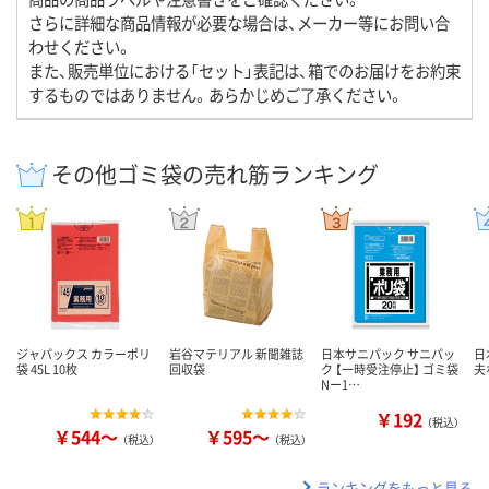
さらに詳細な商品情報が必要な場合は、メーカー等にお問い合
わせください。
また、販売単位における「セット」表記は、箱でのお届けをお約束
するものではありません。あらかじめご了承ください。
その他ゴミ袋の売れ筋ランキング
ジャパックス カラーポリ
岩谷マテリアル 新聞雑誌
日本サニパック サニパッ
日
袋 45L 10枚
回収袋
ク 【一時受注停止】 ゴミ袋
夫
Nー1…
￥192
（税込）
￥544～
￥595～
（税込）
（税込）
ランキングをもっと見る