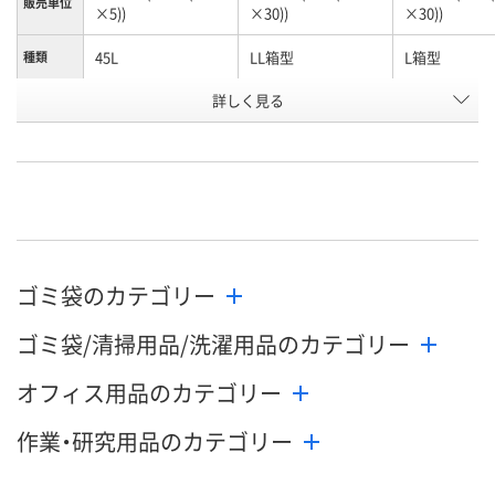
販売単位
×5))
×30))
×30))
45L
LL箱型
L箱型
種類
お申込番
詳しく見る
APK9133
APK9132
APK9130
号
直送品
直送品
直送品
在庫
お届け日
メーカー都合により
メーカー都合により
メーカー都合
販売停止中です
販売停止中です
販売停止中で
ゴミ袋のカテゴリー
ゴミ袋/清掃用品/洗濯用品のカテゴリー
オフィス用品のカテゴリー
作業・研究用品のカテゴリー