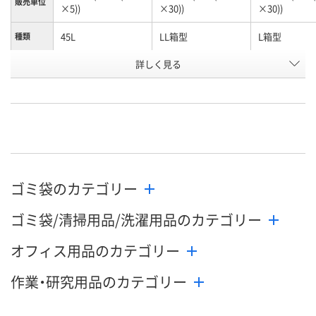
販売単位
×5))
×30))
×30))
45L
LL箱型
L箱型
種類
お申込番
詳しく見る
APK9133
APK9132
APK9130
号
直送品
直送品
直送品
在庫
お届け日
メーカー都合により
メーカー都合により
メーカー都合
販売停止中です
販売停止中です
販売停止中で
ゴミ袋のカテゴリー
ゴミ袋/清掃用品/洗濯用品のカテゴリー
オフィス用品のカテゴリー
作業・研究用品のカテゴリー