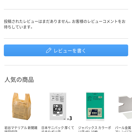
投稿されたレビューはまだありません。お客様のレビューコメントをお
待ちしています。
レビューを書く
人気の商品
岩谷マテリアル 新聞雑
日本サニパック 厚くて
ジャパックス カラーポ
パール金属 
誌回収袋
丈夫なポリ袋
リ袋 45L 10枚
アレンジフ