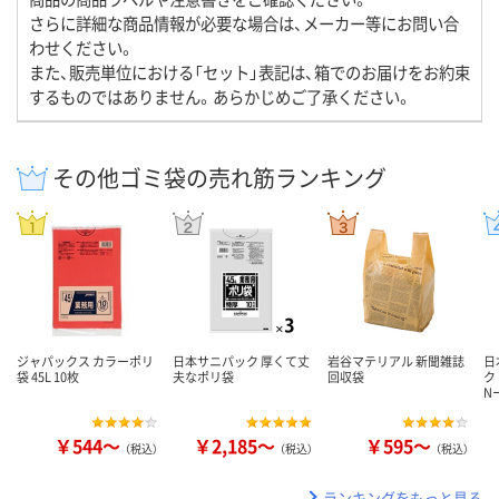
さらに詳細な商品情報が必要な場合は、メーカー等にお問い合
わせください。
また、販売単位における「セット」表記は、箱でのお届けをお約束
するものではありません。あらかじめご了承ください。
その他ゴミ袋の売れ筋ランキング
ジャパックス カラーポリ
日本サニパック 厚くて丈
岩谷マテリアル 新聞雑誌
日
袋 45L 10枚
夫なポリ袋
回収袋
ク
N
￥544～
￥2,185～
￥595～
（税込）
（税込）
（税込）
ランキングをもっと見る