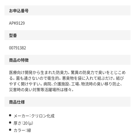
お申込番号
APK9129
型番
00791382
商品の特徴
医療向け開発から生まれた防臭力。驚異の防臭力で臭いをとじこめ
る。菌も通さないので衛生的。悪臭物を袋に入れて結ぶだけ。結び
やすく開けやすい。病院、介護施設、工場、物流時の臭い移り防止、
災害時の臭い対策等活躍場所は様々。
商品仕様
メーカー：クリロン化成
厚さ：20（μ）
カラー：緑