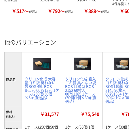
&保存袋ス
￥517～
￥792～
￥389～
￥6
（税込）
（税込）
（税込）
他のバリエーション
クリロン化成 大容
クリロン化成 箱入
クリロン化成
商品名
量ゴミ袋 臭わない
ゴミ袋 臭わない袋
ゴミ袋 臭わ
袋BOS 45L BOS-
BOS LL箱型 BOS-
BOS L箱型 BO
B6580 00791386 1ケ
2152 60枚入
2145 90枚入
ース(250個(50個
00791385 1ケース
00791384 1
×5))（直送品）
(30個(1個×30))（直
(30個(1個×30
送品）
送品）
価格
￥31,577
￥75,540
￥78
(税込)
1ケース(250個(50個
1ケース(30個(1個
1ケース(30個