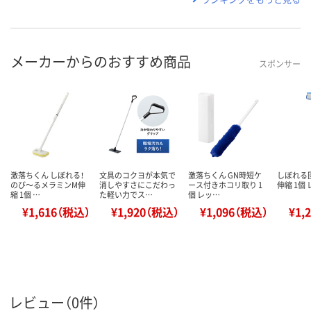
メーカーからのおすすめ商品
スポンサー
激落ちくん しぼれる！
文具のコクヨが本気で
激落ちくん GN時短ケ
しぼれる
のび～るメラミンM伸
消しやすさにこだわっ
ース付きホコリ取り 1
伸縮 1個
縮 1個 …
た軽い力でス…
個 レッ…
¥1,616（税込）
¥1,920（税込）
¥1,096（税込）
¥1,
レビュー（0件）