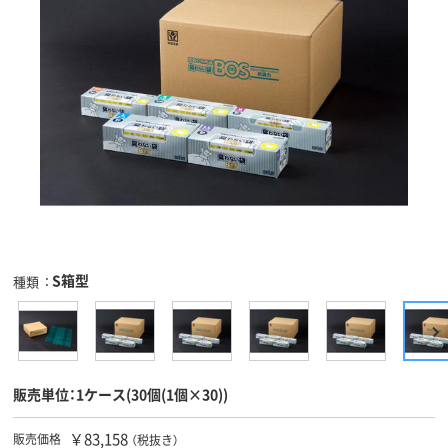
S箱型
種類
販売単位：1ケース(30個(1個×30))
￥83,158
販売価格
（税抜き）