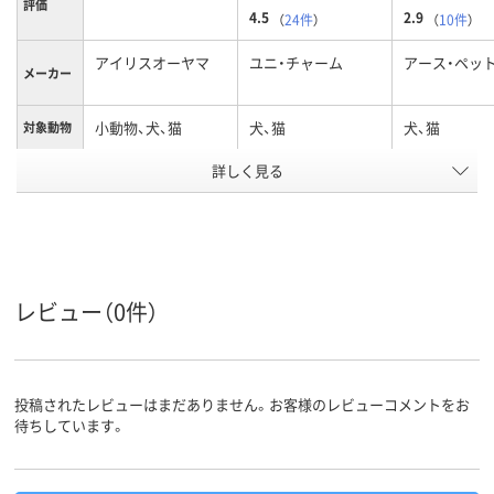
評価
4.5
2.9
（
24件
）
（
10件
）
アイリスオーヤマ
ユニ・チャーム
アース・ペッ
メーカー
小動物、犬、猫
犬、猫
犬、猫
対象動物
カラーグ
詳しく見る
ブラウン系
ループ
アスクル
商品環境
スコア
レビュー（0件）
投稿されたレビューはまだありません。お客様のレビューコメントをお
待ちしています。