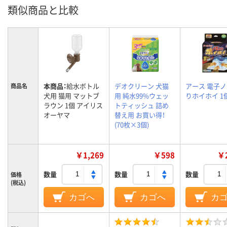
類似商品と比較
本商品：
給水ボトル
デオクリーン 犬猫
アース 電子
商品名
犬用 猫用 マットブ
用 純水99%ウェッ
りホイホイ 1
ラウン 1個 アイリス
トティッシュ 詰め
オーヤマ
替え用 お買い得！
(70枚×3個)
￥1,269
￥598
￥2
数量
数量
数量
価格
(税込)
カゴへ
カゴへ
カ