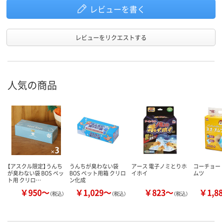
レビューを書く
レビューをリクエストする
人気の商品
【アスクル限定】うんち
うんちが臭わない袋
アース 電子ノミとりホ
コーチョー
が臭わない袋 BOS ペッ
BOS ペット用箱 クリロ
イホイ
ムツ
ト用 クリロ…
ン化成
￥950～
￥1,029～
￥823～
￥1,8
（税込）
（税込）
（税込）