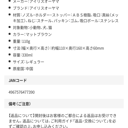
メーカー：アイリスオーヤマ
ブランド：アイリスオーヤマ
材質：ノズル・ホルダー・ストッパー：ＡＢＳ樹脂、吸口：真鍮（メッ
キ加工）、ねじ：スチール、パッキン：ゴム、吸口ボール：ステンレス
対象動物：小動物、犬、猫
カラー：マットブラウン
重量：110g
寸法（幅×奥行×高さ）：約幅110×奥行160×高さ60mm
容量：330ml
サイズ：レギュラー
原産国：中国
JANコード
4967576477390
備考（ご注意）
【返品について】開封後はお客様のご都合による返品はお受けでき
ません。返品については、ご利用ガイド「返品・交換について」を必
ずご確認の上、お申し込みください。