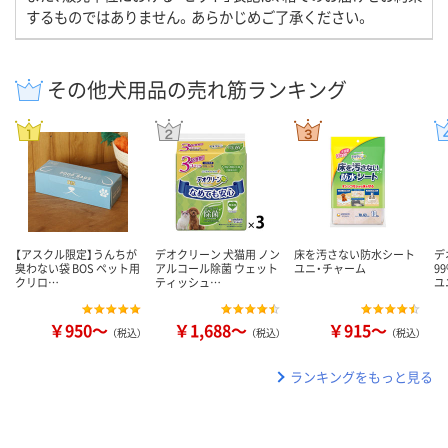
するものではありません。あらかじめご了承ください。
その他犬用品の売れ筋ランキング
【アスクル限定】うんちが
デオクリーン 犬猫用 ノン
床を汚さない防水シート
デ
臭わない袋 BOS ペット用
アルコール除菌 ウェット
ユニ・チャーム
9
クリロ…
ティッシュ…
ユ
￥950～
￥1,688～
￥915～
（税込）
（税込）
（税込）
ランキングをもっと見る