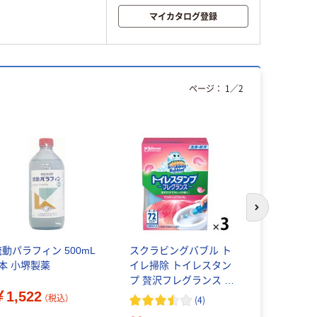
マイカタログ登録
ページ：
1
／
2
次のスライド
流動パラフィン 500mL
スクラビングバブル ト
日本香堂 
1本 小堺製薬
イレ掃除 トイレスタン
49021256
プ 贅沢フレグランス ア
ト（50個）
￥1,522
ロマティックブロッサ
（税込）
(
4
)
￥2,269
ム 本体 (18回分：1本入