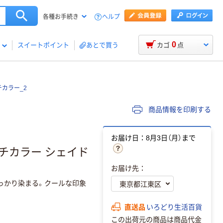
ヘルプ
各種お手続き
0
スイートポイント
あとで買う
カゴ
点
カラー_2
商品情報を印刷する
お届け日：8月3日（月）まで
チカラー シェイド
お届け先：
っかり染まる。クールな印象
直送品
いろどり生活百貨
この出荷元の商品は商品代金