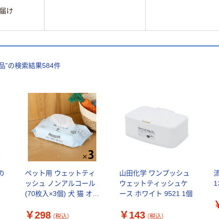
届け
品
”の検索結果
584
件
の
ペット用 ウェットティ
山田化学 ワンプッシュ
ッシュ ノンアルコール
ウェットティッシュケ
(70枚入×3個) 犬 猫 オリ
ース ホワイト 9521 1個
ジナル
￥298
￥143
（税込）
（税込）