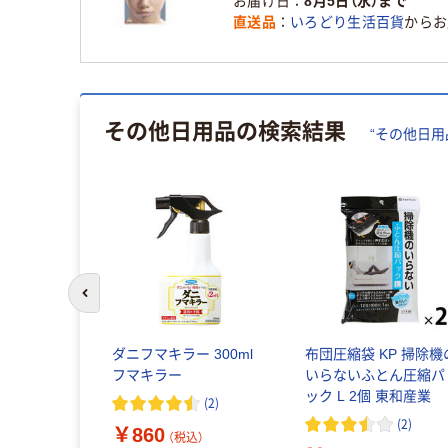
お届け日
8月5日（水）まで
直送品
いろどり生活百貨
からお
その他日用品
の検索結果
“
その他日用
前のスライドへ
ンプッシュ
ダニフマキラー 300ml
布団圧縮袋 KP 掃除機
ィッシュケ
フマキラー
いらないふとん圧縮パ
9521 1セ
ック L 2個 東和産業
(
2
)
(
2
)
￥860
（税込）
込）