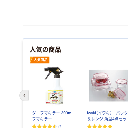
人気の商品
人気商品
前のスライドへ
ワキ） パック
ダニフマキラー 300ml
iwaki（イワキ） パッ
型セット
フマキラー
＆レンジ 角型4点セッ
(
2
)