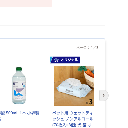
ページ：
1
／
3
オリジナル
次のスライド
酸 500mL 1本 小堺製
ペット用 ウェットティ
呉工業 クレ 
薬
ッシュ ノンアルコール
220ml 497
(70枚入×3個) 犬 猫 オリ
1セット(1