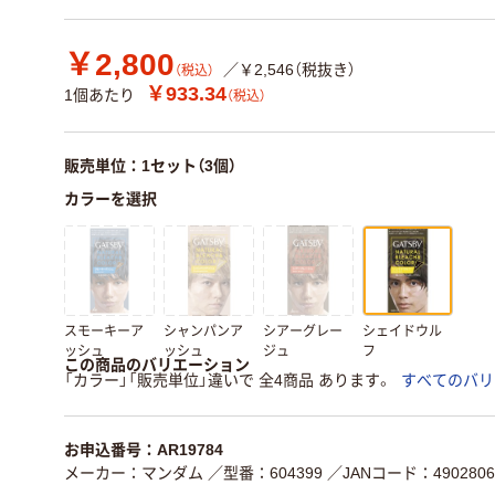
￥2,800
／￥2,546（税抜き）
（税込）
￥933.34
1個あたり
（税込）
販売単位：1セット（3個）
カラーを選択
スモーキーア
シャンパンア
シアーグレー
シェイドウル
ッシュ
ッシュ
ジュ
フ
この商品のバリエーション
「カラー」「販売単位」違いで 全4商品 あります。
すべてのバリ
お申込番号：AR19784
メーカー：マンダム
／型番：604399
／JANコード：4902806