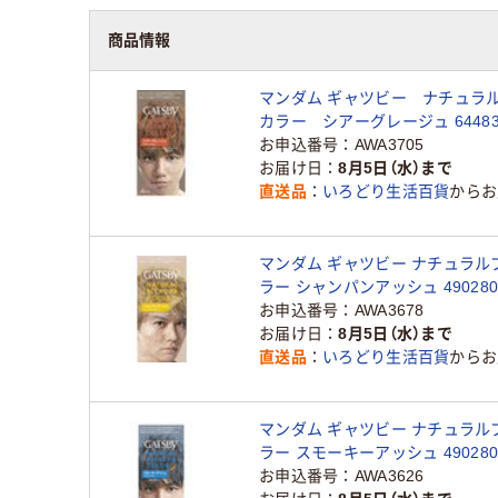
商品情報
マンダム ギャツビー ナチュラ
カラー シアーグレージュ 64483
品）
お申込番号
AWA3705
お届け日
8月5日（水）まで
直送品
いろどり生活百貨
からお
マンダム ギャツビー ナチュラル
ラー シャンパンアッシュ 49028062
個（直送品）
お申込番号
AWA3678
お届け日
8月5日（水）まで
直送品
いろどり生活百貨
からお
マンダム ギャツビー ナチュラル
ラー スモーキーアッシュ 49028061
個(105ML)（直送品）
お申込番号
AWA3626