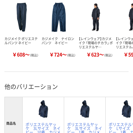
カジメイク ポリエステ
カジメイク ナイロン
【レインウェア】カジメ
【レインウ
ルパンツ ネイビー
パンツ ネイビー
イク 「現場のチカラ」 ポ
イク 「現場
リエステルヤ…
リエステル
￥608～
￥724～
￥623～
￥5
（税込）
（税込）
（税込）
他のバリエーション
商品名
ポリエステルヤッ
ポリエステルヤッ
ポリエステル
ケ 3Lサイズ ネイ
ケ 3Lサイズ ネイ
ケ Lサイズ
ビー 10着 カジメ
ビー 1着 カジメ
ビー 1着 