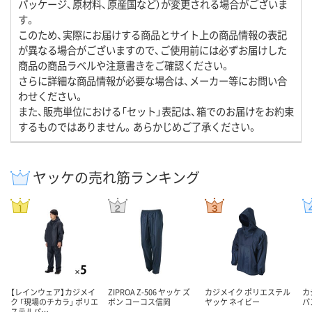
パッケージ、原材料、原産国など）が変更される場合がございま
す。
このため、実際にお届けする商品とサイト上の商品情報の表記
が異なる場合がございますので、ご使用前には必ずお届けした
商品の商品ラベルや注意書きをご確認ください。
さらに詳細な商品情報が必要な場合は、メーカー等にお問い合
わせください。
また、販売単位における「セット」表記は、箱でのお届けをお約束
するものではありません。あらかじめご了承ください。
ヤッケの売れ筋ランキング
【レインウェア】カジメイ
ZIPROA Z-506 ヤッケ ズ
カジメイク ポリエステル
カ
ク 「現場のチカラ」 ポリエ
ボン コーコス信岡
ヤッケ ネイビー
パ
ステルパ…