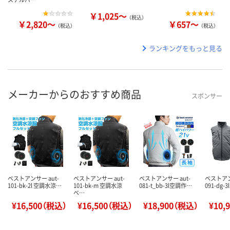
￥1,025～
（税込）
￥2,820～
￥657～
（税込）
（税込）
ランキングをもっと見る
メーカーからのおすすめ商品
スポンサー
ベストアンサー aut-
ベストアンサー aut-
ベストアンサー aut-
ベストアン
101-bk-2l 空調水涼…
101-bk-m 空調水涼
081-t_bb-3l空調作…
091-dg-
ベ…
¥16,500（税込）
¥16,500（税込）
¥18,900（税込）
¥10,