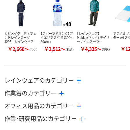
メーカー都合
販売停止中で
カゴへ
カゴへ
カジメイク ディフェ
【スポーツドリンク】ア
【レインウェア】
アスクル 
ンドレインスーツ
クエリアス 中型（300～
Makku（マック） デイリ
ダー A4 
3293 レインウェア
500ml）
ーレインスーツ…
￥2,660～
￥2,512～
￥4,335～
￥1
（税込）
（税込）
（税込）
レインウェアのカテゴリー
作業着のカテゴリー
オフィス用品のカテゴリー
作業・研究用品のカテゴリー