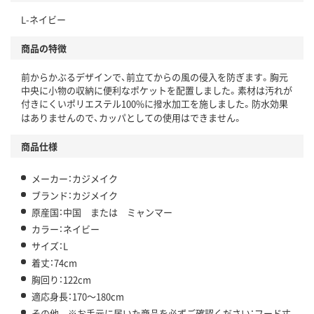
L-ネイビー
商品の特徴
前からかぶるデザインで、前立てからの風の侵入を防ぎます。胸元
中央に小物の収納に便利なポケットを配置しました。素材は汚れが
付きにくいポリエステル100%に撥水加工を施しました。防水効果
はありませんので、カッパとしての使用はできません。
商品仕様
メーカー：カジメイク
ブランド：カジメイク
原産国：中国 または ミャンマー
カラー：ネイビー
サイズ：L
着丈：74cm
胸回り：122cm
適応身長：170～180cm
その他 ※お手元に届いた商品を必ずご確認ください：フード丈