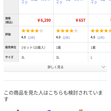
イク
イク
イク
価格
￥6,290
￥657
(税込)
評価
4.0
4.0
4.5
（
2件
）
（
2件
）
（
2件
）
1セット（10着入）
1着
1着
販売単位
3L
3L
L
サイズ
お申込番
詳しく見る
AR85708
A820751
A821823
号
入荷待ち
5点
入荷待ち
在庫
ご注文後、お届けに
この商品を見た人はこちらも検討されていま
ついてご連絡いたし
8月13日（木）
お届け日
す
ます
数量
数量