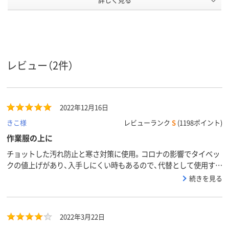
L
M
LL
サイズ
アスクル
商品環境
20
レビュー（2件）
スコア
2022年12月16日
きこ様
レビューランク
S
(1198ポイント)
作業服の上に
チョットした汚れ防止と寒さ対策に使用。コロナの影響でタイベッ
クの値上げがあり、入手しにくい時もあるので、代替として使用する
時もあり、重宝しています。
続きを見る
2022年3月22日