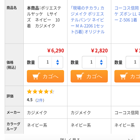
本商品：
ポリエステ
「現場のチカラ」 カ
コーコス信岡
商品名
ルヤッケ Lサイ
ジメイク ポリエス
ケ ズボン LL
ズ ネイビー 10
テルパンツ ネイビ
ー Z-506 1着
着 カジメイク
ー M A-2206 1セッ
ト(5着) オリジナル
￥6,290
￥2,820
￥1
数量
数量
数量
価格
(税込)
カゴへ
カゴへ
カ
評価
4.5
（
2件
）
カジメイク
カジメイク
コーコス信岡
メーカー
カラーグ
ネイビー系
ネイビー系
ネイビー系
ループ
詳しく見る