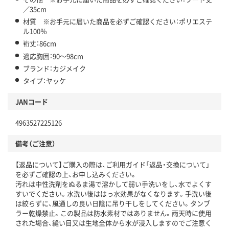
／35cm
材質 ※お手元に届いた商品を必ずご確認ください：ポリエステ
ル100％
裄丈：86cm
適応胸囲：90～98cm
ブランド：カジメイク
タイプ：ヤッケ
JANコード
4963527225126
備考（ご注意）
【返品について】ご購入の際は、ご利用ガイド「返品・交換について」
を必ずご確認の上、お申し込みください。
汚れは中性洗剤をぬるま湯で溶かして弱い手洗いをし、水でよくす
すいでください。水洗い後ははっ水効果がなくなります。手洗い後
は絞らずに、風通しの良い日陰に吊り干しをしてください。タンブ
ラー乾燥禁止。この製品は防水素材ではありません。雨天時に使用
された場合、縫い目又は生地全体から水が浸入しますのでご注意く