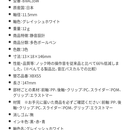
型番：BXAC35W
原産国：日本
軸径：11.5ｍｍ
軸色：グレイッシュホワイト
重量：12ｇ
商品特徴：静音設計
商品分類：多色ボールペン
色数：3色
寸法：13×18×146mm
性能・品質等：ノック時の操作音を従来品と比べて66％低減しま
した。（※ぺんてる製品比、音圧パスカルでの比較）
替芯品番：XBXS5
長さ：147ｍｍ
部材ごとの素材：前軸：PP、後軸・クリップ：PC、スライダー：POM、
グリップ：エラストマー
材質 ※お手元に届いた商品を必ずご確認ください：前軸：PP、後
軸・クリップ：PC、スライダー：POM、グリップ：エラストマー
消しゴム：無
インキ色：黒・赤・青
軸色名：グレイッシュホワイト