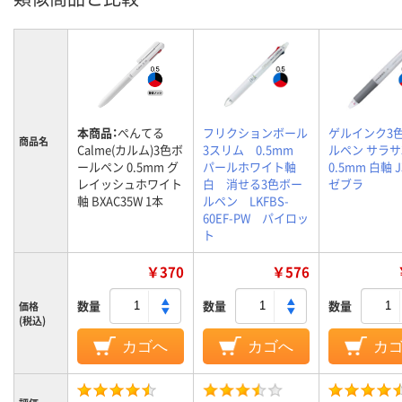
本商品：
ぺんてる
フリクションボール
ゲルインク3
商品名
Calme(カルム)3色ボ
3スリム 0.5mm
ルペン サラサ
ールペン 0.5mm グ
パールホワイト軸
0.5mm 白軸 J
レイッシュホワイト
白 消せる3色ボー
ゼブラ
軸 BXAC35W 1本
ルペン LKFBS-
60EF-PW パイロッ
ト
￥370
￥576
数量
数量
数量
価格
(税込)
カゴへ
カゴへ
カ