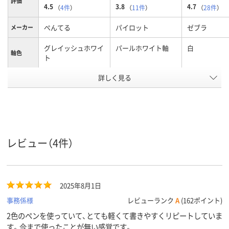
評価
4.5
3.8
4.7
（
4件
）
（
11件
）
（
28件
）
ぺんてる
パイロット
ゼブラ
メーカー
グレイッシュホワイ
パールホワイト軸
白
軸色
ト
詳しく見る
0.5mm
0.5mm0.5ｍｍ
0.5mm
ボール径
3色3色
3色3色
3色3色
色数
低粘度油性インク
フリクションインキ
水性顔料ゲル
インク種
類
（ゲルインク）
レビュー（4件）
11.5ｍｍ
12.8mm
13.5mm
軸径
黒・赤・青
黒・赤・青
インク色
2025年8月1日
事務係様
レビューランク
A
(162ポイント)
アスクル
2色のペンを使っていて、とても軽くて書きやすくリピートしていま
商品環境
85
65
スコア
す。今まで使ったことが無い感覚です。