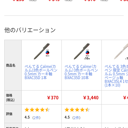
他のバリエーション
商品名
ぺんてる Calme(カ
ぺんてる Calme（カ
ぺんてる 3色
ルム)3色ボールペン
ルム）3色ボールペン
ペン 限定 Cal
0.5mm カーキ軸
0.5mm カーキ軸
ルム 0.5mm
BXAC35D 1本
BXAC35D 10本
ベージュ軸
BXAC35L4 
(1本×10)
価格
￥370
￥3,440
￥4
(税込)
評価
4.5
4.5
（
2件
）
（
2件
）