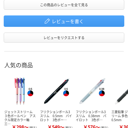
この商品のレビューを全て見る
レビューを書く
レビューをリクエストする
人気の商品
ジェットストリーム
フリクションボール3
フリクションボール3
三菱鉛筆 
３色ボールペン アス
スリム 0.5mm パイ
スリム 0.38mm パ
リーム 多
クル限定カラー軸
ロット 3色ボー…
イロット 3色ボ…
0.5mm
三…
￥298～
￥549～
￥576～
￥3
（税込）
（税込）
（税込）