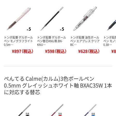
トンボ鉛筆 ゲルボール
トンボ鉛筆 ゲルボール
トンボ鉛筆 油性ボール
トンボ鉛
ペン モノグラフライト
ペン替芯KNU黒 BN-
ペン エアプレス クリア
ペン モ
0.5m…
KNU…
BC…
0.38…
¥897（税込）
¥598（税込）
¥628（税込）
¥
ぺんてる Calme(カルム)3色ボールペン
0.5mm グレイッシュホワイト軸 BXAC35W 1本
に対応する替芯