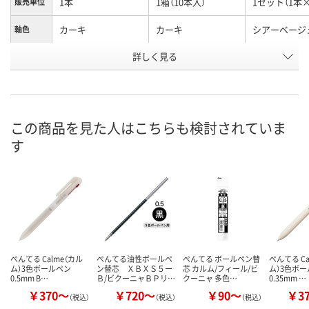
1本
1箱（10本入）
1セット（1本×
販売単位
カーキ
カーキ
シアーベージ
軸色
お申込番
詳しく見る
AR90899
AR90904
UW54186
号
あり
4点
入荷待ち
在庫
ご注文後、お
この商品を見た人はこちらも検討されていま
8月8日（土）
8月8日（土）
ついてご連絡
お届け日
す
ます
数量
数量
数量
カゴへ
カゴへ
カ
ぺんてる Calme（カル
ぺんてる油性ボールペ
ぺんてる ボールペン替
ぺんてる Ca
ム）3色ボールペン
ン替芯 ＸＢＸＳ５ー
芯 カルム/フィール/ビ
ム）3色ボ
0.5mm B…
Ｂ/ビクーニャＢＰリ…
クーニャ 多色…
0.35mm …
￥370～
￥720～
￥90～
￥3
（税込）
（税込）
（税込）