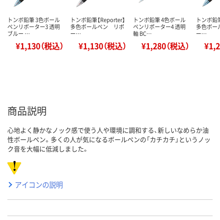
トンボ鉛筆 3色ボール
トンボ鉛筆【Reporter】
トンボ鉛筆 4色ボール
トンボ鉛筆【
ペンリポーター3 透明
多色ボールペン リポ
ペンリポーター4 透明
多色ボー
ブルー …
ー…
軸 BC…
ー…
¥1,130（税込）
¥1,130（税込）
¥1,280（税込）
¥1,
商品説明
心地よく静かなノック感で使う人や環境に調和する、新しいなめらか油
性ボールペン。多くの人が気になるボールペンの「カチカチ」というノッ
ク音を大幅に低減しました。
アイコンの説明