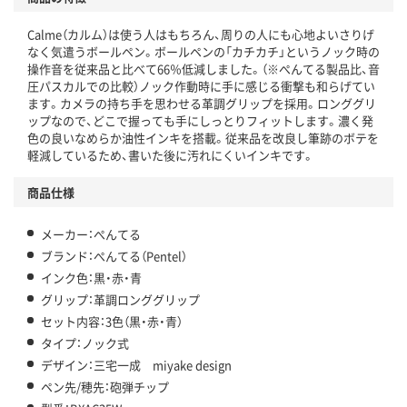
Calme（カルム）は使う人はもちろん、周りの人にも心地よいさりげ
なく気遣うボールペン。ボールペンの「カチカチ」というノック時の
操作音を従来品と比べて66％低減しました。（※ぺんてる製品比、音
圧パスカルでの比較）ノック作動時に手に感じる衝撃も和らげてい
ます。カメラの持ち手を思わせる革調グリップを採用。ロンググリ
ップなので、どこで握っても手にしっとりフィットします。濃く発
色の良いなめらか油性インキを搭載。従来品を改良し筆跡のボテを
軽減しているため、書いた後に汚れにくいインキです。
商品仕様
メーカー：ぺんてる
ブランド：ぺんてる（Pentel）
インク色：黒・赤・青
グリップ：革調ロンググリップ
セット内容：3色（黒・赤・青）
タイプ：ノック式
デザイン：三宅一成 miyake design
ペン先/穂先：砲弾チップ