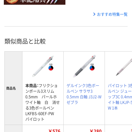
おすすめ特集一覧
類似商品と比較
本商品：
フリクショ
ゲルインク3色ボー
パイロット 3
商品名
ンボール3スリム
ルペン サラサ3
ルペン ジュ
0.5mm パールホ
0.5mm 白軸 J3J2-W
ップ3C 0.4m
ワイト軸 白 消せ
ゼブラ
イト軸 LKJP-5
る3色ボールペン
W 1本
LKFBS-60EF-PW
パイロット
￥576
￥280