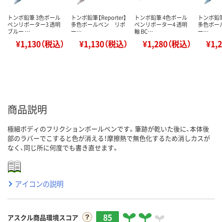
トンボ鉛筆 3色ボール
トンボ鉛筆【Reporter】
トンボ鉛筆 4色ボール
トンボ鉛筆【
ペンリポーター3 透明
多色ボールペン リポ
ペンリポーター4 透明
多色ボー
ブルー …
ー…
軸 BC…
ー…
¥1,130（税込）
¥1,130（税込）
¥1,280（税込）
¥1,
商品説明
極細ボディのフリクションボールペンです。筆跡が乾いた後に、本体後
部のラバーでこすると色が消える！摩擦熱で無色化するため消しカスが
なく、同じ所に何度でも書き直せます。
アイコンの説明
85
アスクル商品環境スコア