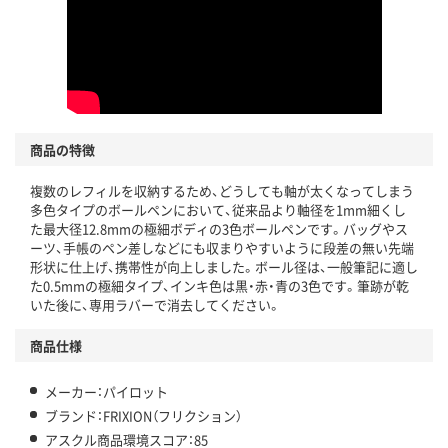
商品の特徴
複数のレフィルを収納するため、どうしても軸が太くなってしまう
多色タイプのボールペンにおいて、従来品より軸径を1mm細くし
た最大径12.8mmの極細ボディの3色ボールペンです。バッグやス
ーツ、手帳のペン差しなどにも収まりやすいように段差の無い先端
形状に仕上げ、携帯性が向上しました。ボール径は、一般筆記に適し
た0.5mmの極細タイプ、インキ色は黒・赤・青の3色です。筆跡が乾
いた後に、専用ラバーで消去してください。
商品仕様
メーカー：パイロット
ブランド：FRIXION（フリクション）
アスクル商品環境スコア：85