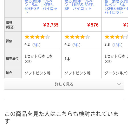
せる3色ボールペ
せる3色ボールペ
銀 消せる3
ン 5本 LKFBS-
ン LKFBS-60EF-
ルペン 5
60EF-SP パイロッ
SP パイロット
LKFBS-60E
ト
パイロット
価格
￥2,735
￥576
￥2
(税込)
評価
4.2
4.2
3.8
（
8件
）
（
8件
）
（
13件
）
1セット（5本：1本
1セット（5本：
1本
販売単位
×5）
×5）
ソフトピンク軸
ソフトピンク軸
ダークシルバ
軸色
お申込番
詳しく見る
P238049
P213908
P238051
号
9点
あり
あり
在庫
8月7日（金）
8月7日（金）
8月7日（金）
お届け日
この商品を見た人はこちらも検討されていま
す
数量
数量
数量