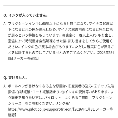
12.8mm
13.5mm
11mm
軸径
アスクル
Q.
インクが入っていません。
商品環境
85
65
スコア
A.
フリクションインキは60度以上になると無色になり、マイナス10度以
下になると元の色が復元し始め、マイナス20度前後になると完全に色
が戻るという特性をもっています。冷凍室に一晩以上入れ、取り出し、
室温に2～3時間置き自然解凍させた後、試し書きをしてからご使用く
ださい。インクの色が戻る場合があります。ただし、確実に色が戻るこ
とを保証するものではございませんのでご了承ください。【2026年5月
8日メーカー等確認】
Q.
書けません。
A.
ボールペンが書けなくなる主な原因は、①空気呑み込み、②チップ先端
損傷、③紙繊維・コート繊維詰まり、④インキの変質等、があります。よ
り詳細を知りたい方は、パイロット よくあるご質問 フリクション
シリーズ をご参照ください。リンク先：
https://www.pilot.co.jp/support/frixion/【2026年5月8日メーカー等
確認】