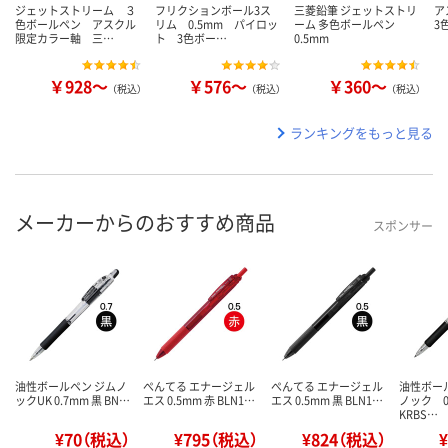
ジェットストリーム ３
フリクションボール3ス
三菱鉛筆 ジェットストリ
ア
色ボールペン アスクル
リム 0.5mm パイロッ
ーム 多色ボールペン
3
限定カラー軸 三…
ト 3色ボー…
0.5mm
￥928～
￥576～
￥360～
（税込）
（税込）
（税込）
ランキングをもっと見る
メーカーからのおすすめ商品
スポンサー
油性ボールペン ジムノ
ぺんてる エナージェル
ぺんてる エナージェル
油性ボー
ックUK 0.7mm 黒 BN…
エス 0.5mm 赤 BLN1…
エス 0.5mm 黒 BLN1…
ノック 
KRBS…
¥70（税込）
¥795（税込）
¥824（税込）