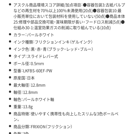
アスクル商品環境スコア詳細/加点項目：●容器包装3:古紙パルプ
などの再生材を70％以上100％未満使用(20点)●容器包装10:最
小販売単位において包装材料を使用していない(50点)●商品本体
25:修理や部品交換可能・賞味期限が長い・フードロス削減(5点)●
仕組み30-1:温室効果ガスの削減に取り組んでいる(10点)
カラー：パールホワイト
インク種類：フリクションインキ（ゲルインク）
インク色：黒･赤･青（ブラック・レッド・ブルー）
タイプ：スライドレバー式
ボール径：0.5ｍｍ
型番：LKFBS-60EF-PW
原産国：日本
最大軸径：12.8mm
軸径：12.8mm
軸色：パールホワイト軸
重量：13.8g
商品特徴：使いやすく携帯性も向上したスリムな3色ボールペ
ン。
商品分類：FRIXION（フリクション）
色数：3色