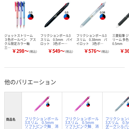
ジェットストリーム
フリクションボール3
フリクションボール3
三菱鉛筆 
３色ボールペン アス
スリム 0.5mm パイ
スリム 0.38mm パ
リーム 多
クル限定カラー軸
ロット 3色ボー…
イロット 3色ボ…
0.5mm
三…
￥298～
￥549～
￥576～
￥3
（税込）
（税込）
（税込）
他のバリエーション
フリクションボール
フリクションボール
フリクション
商品名
3スリム 0.5mm
3スリム 0.5mm
3スリム 0.
ソフトピンク軸 消
ソフトピンク軸 消
ダークシル