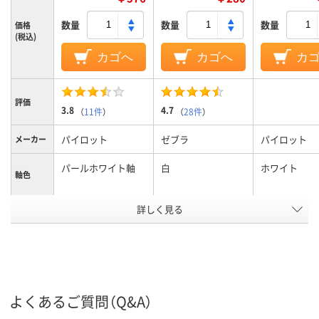
数量
数量
数量
価格
(税込)
カゴへ
カゴへ
カ
評価
3.8
4.7
（
11件
）
（
28件
）
パイロット
ゼブラ
パイロット
メーカー
パールホワイト軸
白
ホワイト
軸色
詳しく見る
0.5mm、0.5ｍｍ
0.5mm
0.4mm
ボール径
3色
3色
3色
色数
フリクションインキ
水性顔料ゲルインク
水性顔料ゲル
インク種
類
（ゲルインク）
よくあるご質問（Q&A）