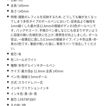
全長：145mm
長さ：145mm
特徴：複数のレフィルを収納するため、どうしても軸が太くなっ
てしまう多色タイプのボールペンにおいて、従来品より軸径を
1mm細くした最大径12.8mmの極細ボディの3色ボールペンで
す。バッグやスーツ、手帳のペン差しなどにも収まりやすいよう
に段差の無い先端形状に仕上げ、携帯性が向上しました。ボール
径は、一般筆記に適した0.5mmの極細タイプ、インキ色は黒・赤・
青の3色です。筆跡が乾いた後に、専用ラバーで消去してくださ
い。
替芯：有
色：パールホワイト
種類：多色ゲルインキボールペン
サイズ：最大径φ 12.8mm 全長 145mm
ペン先：極細 0.5mmボール
方式：スライドレバー式
インキ：フリクションインキ
インキ色：黒・赤・青
替芯：LFBTRF30EF
その他：3色