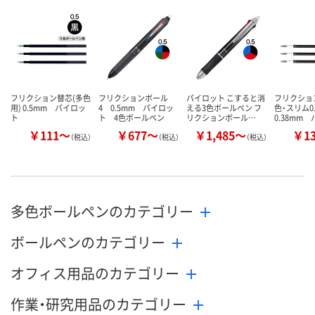
カゴへ
カゴへ
カ
フリクション替芯(多色
フリクションボール
パイロット こすると消
フリクショ
用) 0.5mm パイロッ
4 0.5mm パイロッ
える3色ボールペン フ
色・スリム0.
ト
ト 4色ボールペン
リクションボール…
0.38mm 
￥111～
￥677～
￥1,485～
￥1
（税込）
（税込）
（税込）
多色ボールペンのカテゴリー
ボールペンのカテゴリー
オフィス用品のカテゴリー
作業・研究用品のカテゴリー