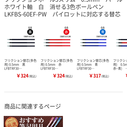
ホワイト軸 白 消せる3色ボールペン
LKFBS-60EF-PW パイロットに対応する替芯
フリクション替芯(多色
フリクション替芯(多色
フリクション替芯(多色
フリクシ
用) 0.5mm 黒
用) 0.5mm 赤
用) 0.5mm 青
用) 0.5
LFBTRF30…
LFBTRF30…
LFBTRF30…
赤・青) 
￥324
￥324
￥317
（税込）
（税込）
（税込）
商品に関連するページ