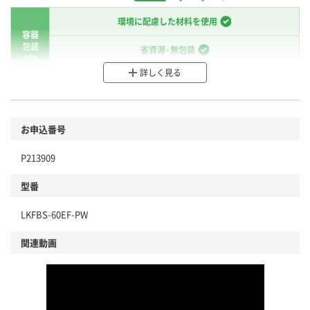
環境に配慮した材料を使用
容器
包装
省資源・無包装
詳しく見る
分別・リサイクルしやすい設計
環境に配慮した材料を使用
商品
お申込番号
本体
省資源・省エネ・節水
P213909
分別・リサイクルしやすい設計
型番
独自の回収スキームがある
LKFBS-60EF-PW
仕組
アスクルで資源循環している
関連動画
温室効果ガスなどの削減
この商品の環境配慮ポイントです。下記商品詳細「
アスクル商品環境スコア詳細／加点項目
」で確認できます。