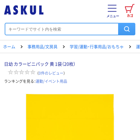
カゴ
メニュー
ホーム
事務用品/文房具
学習/運動・行事用品/おもちゃ
運
日幼 カラービニパック 黄 1袋（20枚）
（
0
件のレビュー
）
ランキングを見る：
運動/イベント用品