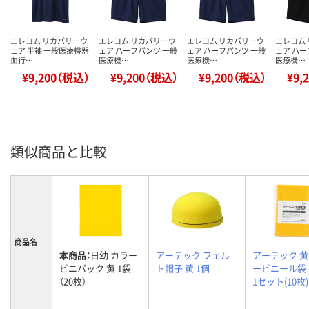
エレコム リカバリーウ
エレコム リカバリーウ
エレコム リカバリーウ
エレコム
ェア 半袖 一般医療機器
ェア ハーフパンツ 一般
ェア ハーフパンツ 一般
ェア ハー
血行…
医療機…
医療機…
医療機…
¥9,200（税込）
¥9,200（税込）
¥9,200（税込）
¥9,
類似商品と比較
商品名
本商品：
日幼 カラー
アーテック フェル
アーテック 黄
ビニパック 黄 1袋
ト帽子 黄 1個
ービニール袋 4
（20枚）
1セット(10枚)