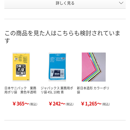
お申込番
詳しく見る
AU01391
AU01375
AU01383
号
7点
あり
あり
在庫
8月11日（火）
8月11日（火）
8月11日（火）
お届け日
この商品を見た人はこちらも検討されていま
す
数量
数量
数量
カゴへ
カゴへ
カ
日本サニパック 業務
ジャパックス 業務用ポ
新日本造形 カラーポリ
用ポリ袋 黄色半透明
リ袋 45L 10枚 青
袋
￥365～
￥242～
￥1,265～
（税込）
（税込）
（税込）