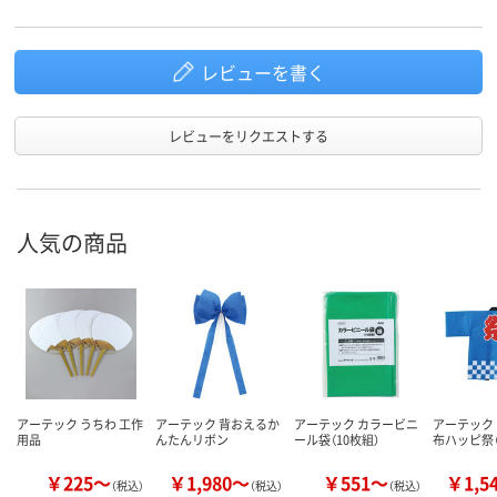
レビューを書く
レビューをリクエストする
人気の商品
アーテック うちわ 工作
アーテック 背おえるか
アーテック カラービニ
アーテック
用品
んたんリボン
ール袋（10枚組）
布ハッピ祭（
￥225～
￥1,980～
￥551～
￥1,5
（税込）
（税込）
（税込）