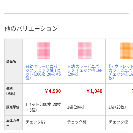
他のバリエーション
商品名
日幼 カラービニパ
日幼 カラービニパ
【アウトレッ
ック チェック桃 1セ
ック チェック桃 1袋
カラービニパ
ット（100枚：20枚×5
（20枚）
チェック橙 1袋
袋）
枚）
価格
￥4,990
￥1,040
(税込)
1セット（100枚：20枚
1袋（20枚）
1袋（20枚）
販売単位
×5袋）
本体カラ
チェック桃
チェック桃
チェック橙
ー