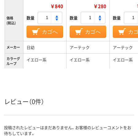
￥840
￥280
数量
数量
数量
価格
(税込)
カゴへ
カゴへ
カ
日幼
アーテック
アーテック
メーカー
カラーグ
イエロー系
イエロー系
イエロー系
ループ
低密度ポリエチレン
ポリエチレン
材質
レビュー（0件）
投稿されたレビューはまだありません。お客様のレビューコメントをお
待ちしています。