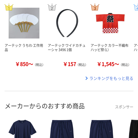
アーテック うちわ 工作用
アーテック ワイドカチュ
アーテック カラー不織布
ア
品
ーシャ 3496 1個
ハッピ祭（L）
ハ
￥850～
￥157
￥1,545～
（税込）
（税込）
（税込）
ランキングをもっと見る
メーカーからのおすすめ商品
スポンサー