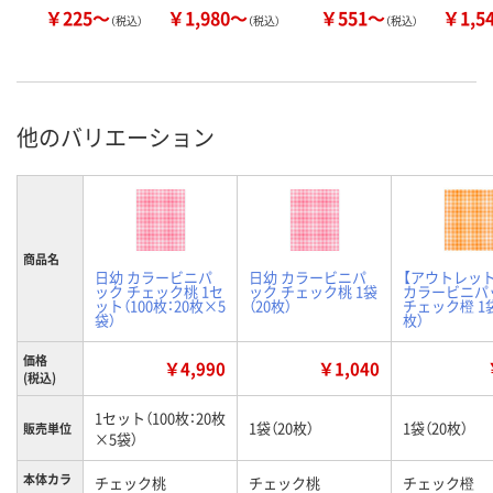
￥225～
￥1,980～
￥551～
￥1,5
（税込）
（税込）
（税込）
他のバリエーション
商品名
日幼 カラービニパ
日幼 カラービニパ
【アウトレッ
ック チェック桃 1セ
ック チェック桃 1袋
カラービニパ
ット（100枚：20枚×5
（20枚）
チェック橙 1袋
袋）
枚）
価格
￥4,990
￥1,040
(税込)
1セット（100枚：20枚
1袋（20枚）
1袋（20枚）
販売単位
×5袋）
本体カラ
チェック桃
チェック桃
チェック橙