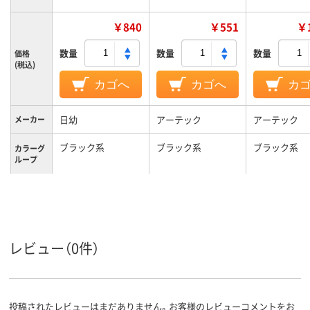
￥840
￥551
￥1
数量
数量
数量
価格
(税込)
カゴへ
カゴへ
カ
日幼
アーテック
アーテック
メーカー
ブラック系
ブラック系
ブラック系
カラーグ
ループ
低密度ポリエチレン
不織布
材質
レビュー（0件）
投稿されたレビューはまだありません。お客様のレビューコメントをお