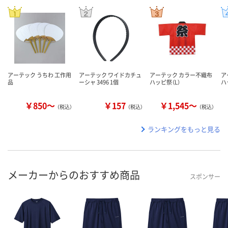
アーテック うちわ 工作用
アーテック ワイドカチュ
アーテック カラー不織布
ア
品
ーシャ 3496 1個
ハッピ祭（L）
ハ
￥850～
￥157
￥1,545～
（税込）
（税込）
（税込）
ランキングをもっと見る
メーカーからのおすすめ商品
スポンサー