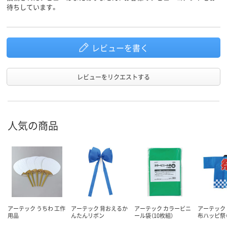
待ちしています。
レビューを書く
レビューをリクエストする
人気の商品
アーテック うちわ 工作
アーテック 背おえるか
アーテック カラービニ
アーテック
用品
んたんリボン
ール袋（10枚組）
布ハッピ祭（