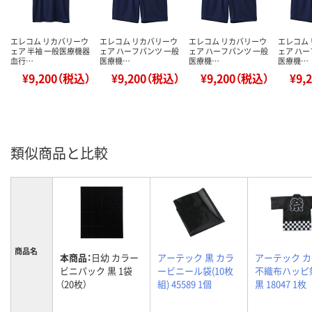
エレコム リカバリーウ
エレコム リカバリーウ
エレコム リカバリーウ
エレコム
ェア 半袖 一般医療機器
ェア ハーフパンツ 一般
ェア ハーフパンツ 一般
ェア ハー
血行…
医療機…
医療機…
医療機…
¥9,200（税込）
¥9,200（税込）
¥9,200（税込）
¥9,
類似商品と比較
商品名
本商品：
日幼 カラー
アーテック 黒 カラ
アーテック 
ビニパック 黒 1袋
ービニール袋(10枚
不織布ハッピ祭
（20枚）
組) 45589 1個
黒 18047 1枚