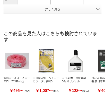
ー
お申込番
詳しく見る
AU01391
AU01375
AU01383
号
7点
あり
あり
在庫
8月9日（日）
8月9日（日）
8月9日（日）
お届け日
この商品を見た人はこちらも検討されていま
す
数量
数量
数量
カゴへ
カゴへ
カ
新潟エースロープ エー
中川製袋化工 タイヨー
ミツヱ 木工用接着剤
ゴミ袋 業
スロープ 310 小玉
カラーポリ袋035
50g オリジナル
袋 黒 日本
￥495～
￥1,007～
￥128～
￥4
（税込）
（税込）
（税込）