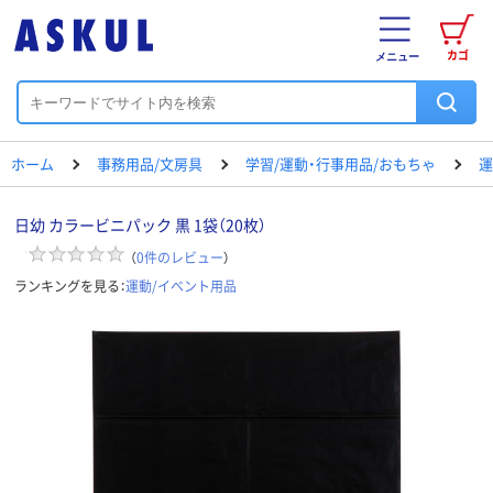
カゴ
メニュー
ホーム
事務用品/文房具
学習/運動・行事用品/おもちゃ
運
日幼 カラービニパック 黒 1袋（20枚）
（
0
件のレビュー
）
ランキングを見る：
運動/イベント用品