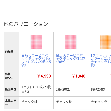
他のバリエーション
商品名
日幼 カラービニパ
日幼 カラービニパ
【アウトレッ
ック チェック桃 1セ
ック チェック桃 1袋
カラービニパ
ット（100枚：20枚×5
（20枚）
チェック橙 1袋
袋）
枚）
価格
￥4,990
￥1,040
(税込)
1セット（100枚：20枚
1袋（20枚）
1袋（20枚）
販売単位
×5袋）
本体カラ
チェック桃
チェック桃
チェック橙
ー