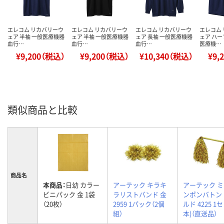
エレコム リカバリーウ
エレコム リカバリーウ
エレコム リカバリーウ
エレコム
ェア 半袖 一般医療機器
ェア 半袖 一般医療機器
ェア 長袖 一般医療機器
ェア ハー
血行…
血行…
血行…
医療機…
¥9,200（税込）
¥9,200（税込）
¥10,340（税込）
¥9,
類似商品と比較
商品名
本商品：
日幼 カラー
アーテック キラキ
アーテック 
ビニパック 金 1袋
ラリストバンド 金
ンポンバトン
（20枚）
2959 1パック（2個
ルド 4225 1
組）
本)（直送品）