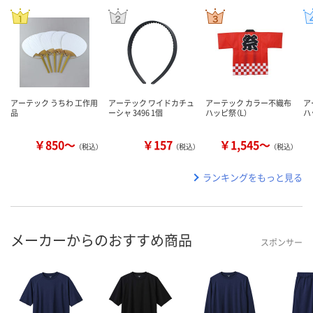
アーテック うちわ 工作用
アーテック ワイドカチュ
アーテック カラー不織布
ア
品
ーシャ 3496 1個
ハッピ祭（L）
ハ
￥850～
￥157
￥1,545～
（税込）
（税込）
（税込）
ランキングをもっと見る
メーカーからのおすすめ商品
スポンサー