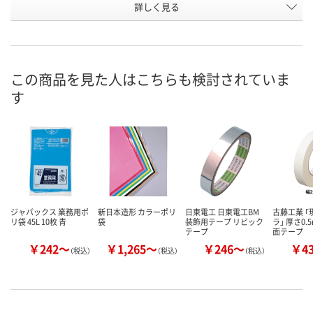
お申込番
詳しく見る
AU01391
AU01375
AU01383
号
7点
あり
あり
在庫
8月9日（日）
8月9日（日）
8月9日（日）
お届け日
この商品を見た人はこちらも検討されていま
す
数量
数量
数量
カゴへ
カゴへ
カ
ジャパックス 業務用ポ
新日本造形 カラーポリ
日東電工 日東電工BM
古藤工業 
リ袋 45L 10枚 青
袋
装飾用テープ リビック
ラ」 厚さ0.
テープ
面テープ
￥242～
￥1,265～
￥246～
￥4
（税込）
（税込）
（税込）