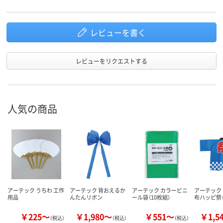
レビューを書く
レビューをリクエストする
人気の商品
アーテック うちわ 工作
アーテック 背おえるか
アーテック カラービニ
アーテック
用品
んたんリボン
ール袋（10枚組）
布ハッピ祭（
￥225～
￥1,980～
￥551～
￥1,5
（税込）
（税込）
（税込）