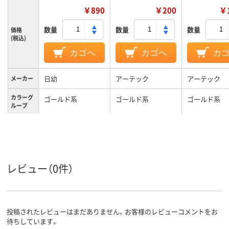
￥890
￥200
￥1
数量
数量
数量
価格
(税込)
カゴへ
カゴへ
カ
日幼
アーテック
アーテック
メーカー
カラーグ
ゴールド系
ゴールド系
ゴールド系
ループ
低密度ポリエチレン
材質
レビュー（0件）
投稿されたレビューはまだありません。お客様のレビューコメントをお
待ちしています。