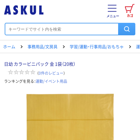
カゴ
メニュー
ホーム
事務用品/文房具
学習/運動・行事用品/おもちゃ
運
日幼 カラービニパック 金 1袋（20枚）
（
0
件のレビュー
）
ランキングを見る：
運動/イベント用品