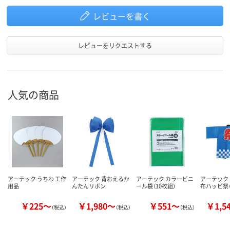
レビューを書く
レビューをリクエストする
人気の商品
アーテック うちわ 工作
アーテック 背おえるか
アーテック カラービニ
アーテック
用品
んたんリボン
ール袋（10枚組）
布ハッピ祭（
￥225～
￥1,980～
￥551～
￥1,5
（税込）
（税込）
（税込）