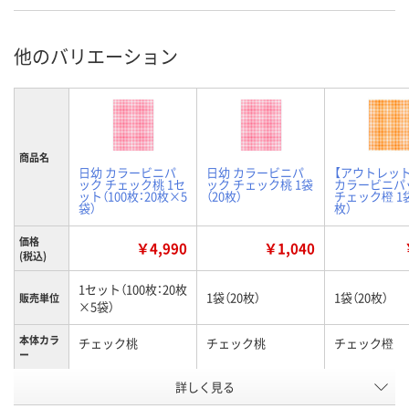
他のバリエーション
商品名
日幼 カラービニパ
日幼 カラービニパ
【アウトレッ
ック チェック桃 1セ
ック チェック桃 1袋
カラービニパ
ット（100枚：20枚×5
（20枚）
チェック橙 1袋
袋）
枚）
価格
￥4,990
￥1,040
(税込)
1セット（100枚：20枚
1袋（20枚）
1袋（20枚）
販売単位
×5袋）
本体カラ
チェック桃
チェック桃
チェック橙
ー
お申込番
詳しく見る
AU01391
AU01375
AU01383
号