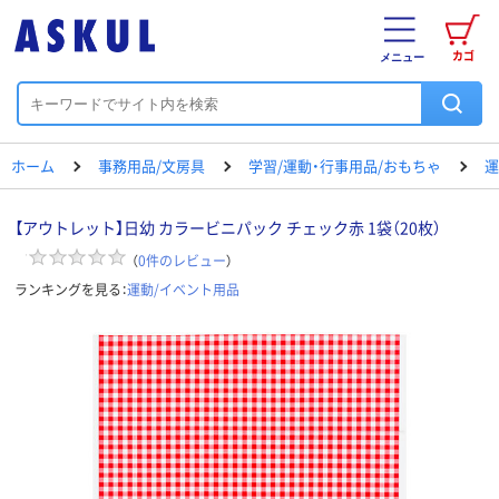
カゴ
メニュー
ホーム
事務用品/文房具
学習/運動・行事用品/おもちゃ
運
【アウトレット】日幼 カラービニパック チェック赤 1袋（20枚）
（
0
件のレビュー
）
ランキングを見る：
運動/イベント用品