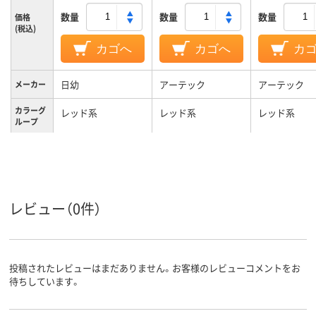
数量
数量
数量
価格
(税込)
カゴへ
カゴへ
カ
日幼
アーテック
アーテック
メーカー
カラーグ
レッド系
レッド系
レッド系
ループ
低密度ポリエチレン
ポリプロピレン
ビニール
材質
レビュー（0件）
投稿されたレビューはまだありません。お客様のレビューコメントをお
待ちしています。