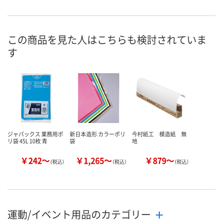
7点
あり
あり
在庫
8月8日（土）
8月8日（土）
8月8日（土）
お届け日
この商品を見た人はこちらも検討されていま
す
数量
数量
数量
カゴへ
カゴへ
カ
ジャパックス 業務用ポ
新日本造形 カラーポリ
今村紙工 模造紙 無
リ袋 45L 10枚 青
袋
地
￥242～
￥1,265～
￥879～
（税込）
（税込）
（税込）
運動/イベント用品のカテゴリー