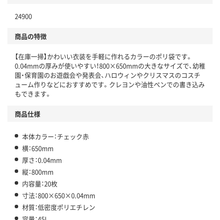
24900
商品の特徴
【在庫一掃】かわいい衣装を手軽に作れるカラーのポリ袋です。
0.04mmの厚みが使いやすい！800×650mmの大きなサイズで、幼稚
園・保育園のお遊戯会や発表会、ハロウィンやクリスマスのコスチ
ューム作りなどにおすすめです。クレヨンや油性ペンでの書き込み
もできます。
商品仕様
本体カラー：チェック赤
横：650mm
厚さ：0.04mm
縦：800mm
内容量：20枚
寸法：800×650×0.04mm
材質：低密度ポリエチレン
容量：45L