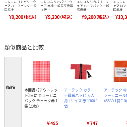
エレコム リカバリーウ
エレコム リカバリーウ
エレコム リカバリーウ
エレコム
ェア ハーフパンツ 一般
ェア 半袖 一般医療機器
ェア ハーフパンツ 一般
ェア ロン
医療機…
血行…
医療機…
医療機…
¥9,200（税込）
¥9,200（税込）
¥9,200（税込）
¥10,
類似商品と比較
商品名
本商品：
【アウトレッ
アーテック カラー
アーテック 
ト】日幼 カラービニ
不織布ハッピ 大人
ラービニール
パック チェック赤 1
用 Lサイズ 赤 1360 1
45530 1袋（1
袋（20枚）
個
￥495
￥747