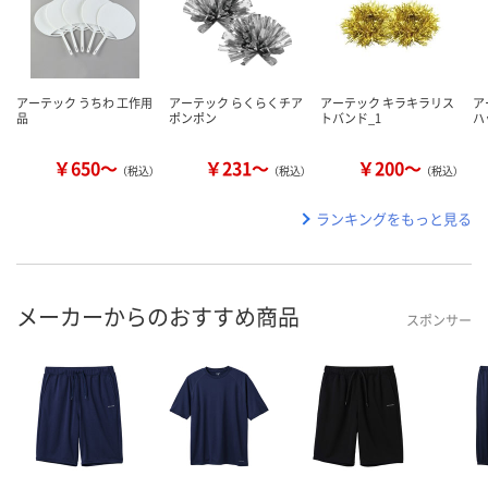
アーテック うちわ 工作用
アーテック らくらくチア
アーテック キラキラリス
ア
品
ポンポン
トバンド_1
ハ
￥650～
￥231～
￥200～
（税込）
（税込）
（税込）
ランキングをもっと見る
メーカーからのおすすめ商品
スポンサー