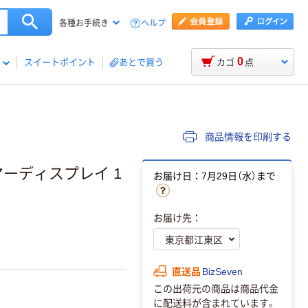
ヘルプ
各種お手続き
0
スイートポイント
あとで買う
カゴ
点
商品情報を印刷する
マーディスプレイ 1
お届け日：7月29日（水）まで
お届け先：
直送品
BizSeven
この出荷元の商品は商品代金
に配送料が含まれています。