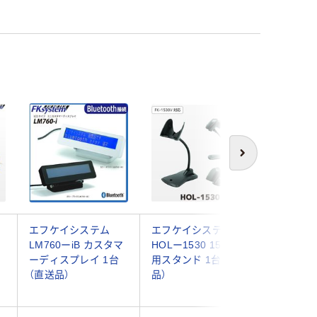
次へ
Ｌ
エフケイシステム
エフケイシステム
エフケイ
LM760ーiB カスタマ
HOLー1530 1530V専
KC-2200
ーディスプレイ 1台
用スタンド 1台（直送
KD-55
（直送品）
品）
ンド HOL
（直送品）