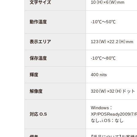
文字サイズ
10（H）×6（W）mm
動作温度
-10℃～50℃
表示エリア
123（W）×22.2（H）mm
保存温度
-10℃～80℃
輝度
400 nits
解像度
320（W）×32（H）ドット
Windows：
対応 O.S
XP/POSReady2009/7/P
なし、i.OS：なし
備考
【返品について】お客様