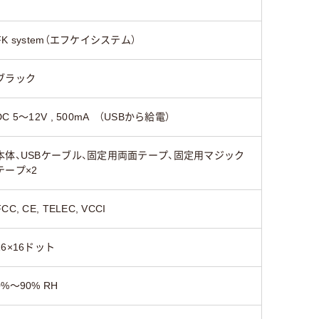
FK system（エフケイシステム）
ブラック
DC 5～12V , 500mA （USBから給電）
本体、USBケーブル、固定用両面テープ、固定用マジック
テープ×2
FCC, CE, TELEC, VCCI
16×16ドット
0%～90% RH