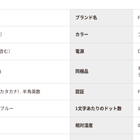
ブランド名
t）
カラー
ル含む）
電源
)
同梱品
カタカナ）, 半角英数
認証
：ブルー
1文字あたりのドット数
相対湿度