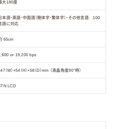
最大180度
日本語・英語・中国語（簡体字・繁体字）・その他言語 100
言語に対応
約 65cm
9,600 or 19,200 bps
147（W）×54（H）×58（D）mm （液晶角度90°時）
STN LCD