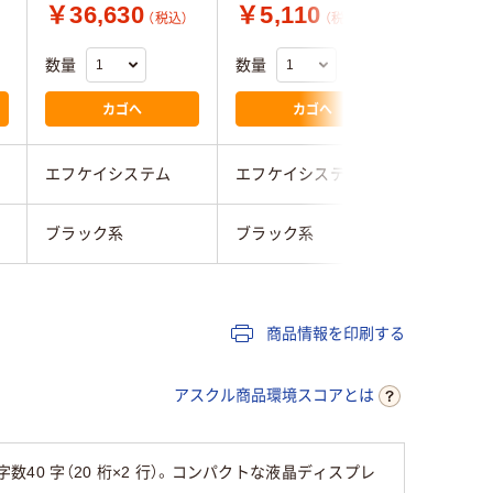
￥36,630
￥5,110
￥4,1
（税込）
（税込）
数量
数量
数量
カゴへ
カゴへ
エフケイシステム
エフケイシステム
エフケイ
ブラック系
ブラック系
ブラック
商品情報を印刷する
アスクル商品環境スコアとは
40 字（20 桁×2 行）。コンパクトな液晶ディスプレ