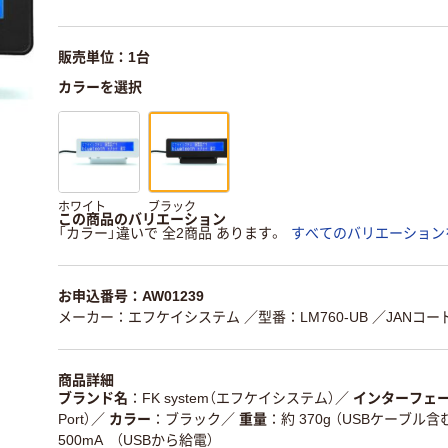
販売単位：1台
カラーを選択
ホワイト
ブラック
この商品のバリエーション
「カラー」違いで 全2商品 あります。
すべてのバリエーション
お申込番号：AW01239
メーカー：エフケイシステム
／型番：LM760-UB
／JANコード
商品詳細
ブランド名
FK system（エフケイシステム）
／
インターフェ
Port）
／
カラー
ブラック
／
重量
約 370g （USBケーブル含
500mA （USBから給電）