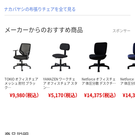
ナカバヤシの布張りチェアを全て見る
メーカーからのおすすめ商品
スポンサー
TOKIO オフィスチェア
YAMAZEN ワークチェ
Netforce オフィスチェ
Netfor
メッシュ 肘付 ブラッ
ア オフィスチェア スタ
ア 体圧分散 デスクチ…
ア 体圧分
ク…
ン…
¥9,980（税込）
¥5,170（税込）
¥14,375（税込）
¥14,
商品説明