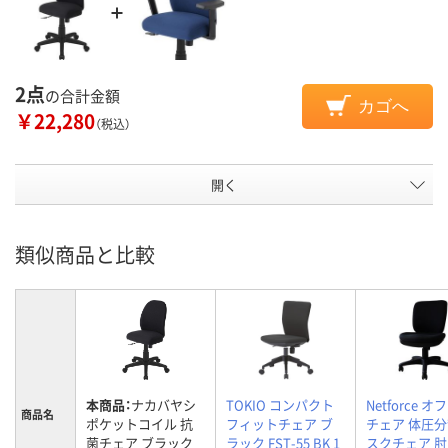
2点
の合計金額
カゴへ
￥22,280
（税込）
開く
類似商品と比較
本商品：
ナカバヤシ
TOKIO コンパクト
Netforce 
商品名
ポケットコイル 抗
フィットチェア ブ
チェア 体圧分
菌チェア ブラック
ラック FST-55 BK 1
スクチェア 