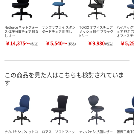
Netforce ネットフォー
サンワサプライ スタン
TOKIO オフィスチェア
ハイバック
ス 体圧分散チェア 肘な
ダードチェア 肘無し
メッシュ 肘付 ブラック
ェア FST-
し オ…
KB-…
オフィスチ
￥14,375～
￥5,540～
￥9,980
￥5,2
（税込）
（税込）
（税込）
この商品を見た人はこちらも検討されていま
す
ナカバヤシ ポケットコ
ロアス ソフトフィッ
ナカバヤシ 抗菌レザー
藤沢工業 TO