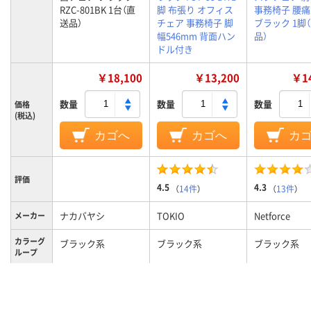
RZC-801BK 1台（直
脚 布張り オフィス
事務椅子 腰
送品）
チェア 事務椅子 脚
ブラック 1脚
幅546mm 背面ハン
品）
ドル付き
￥18,100
￥13,200
￥14
数量
数量
数量
価格
(税込)
カゴへ
カゴへ
カ
評価
4.5
4.3
（
14件
）
（
13件
）
ナカバヤシ
TOKIO
Netforce
メーカー
カラーグ
ブラック系
ブラック系
ブラック系
ループ
10.0kg
9kg
質量