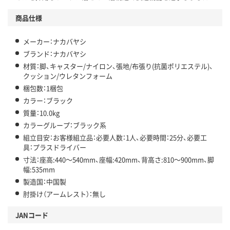
商品仕様
メーカー：ナカバヤシ
ブランド：ナカバヤシ
材質：脚、キャスター/ナイロン、張地/布張り(抗菌ポリエステル)、
クッション/ウレタンフォーム
梱包数：1梱包
カラー：ブラック
質量：10.0kg
カラーグループ：ブラック系
組立目安：お客様組立品：必要人数：1人、必要時間：25分、必要工
具：プラスドライバー
寸法：座高:440～540mm、座幅:420mm、背高さ:810～900mm、脚
幅:535mm
製造国：中国製
肘掛け（アームレスト）：無し
JANコード