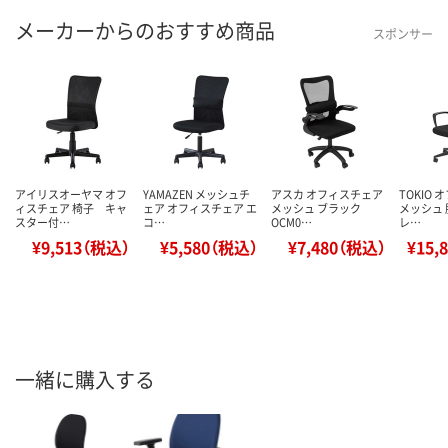
メーカーからのおすすめ商品
スポンサー
アイリスオーヤマ オフ
YAMAZEN メッシュチ
アスカ オフィスチェア
TOKIO
ィスチェア 椅子 キャ
ェア オフィスチェア エ
メッシュ ブラック
メッシュ 
スター付…
コ…
OCM0…
レ…
¥9,513（税込）
¥5,580（税込）
¥7,480（税込）
¥15,
一緒に購入する