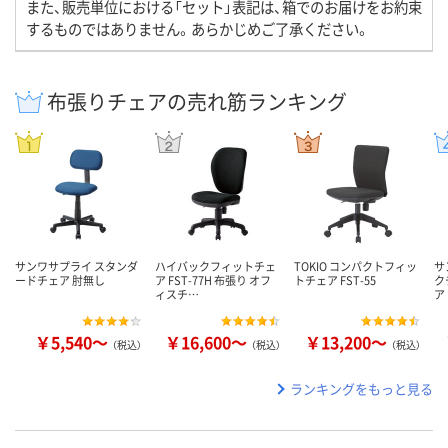
また、販売単位における「セット」表記は、箱でのお届けをお約束
するものではありません。あらかじめご了承ください。
布張りチェアの売れ筋ランキング
サンワサプライ スタンダ
ハイバックフィットチェ
TOKIO コンパクトフィッ
サ
ードチェア 肘無し
ア FST-77H 布張り オフ
トチェア FST-55
ク
ィスチ…
ア
￥5,540～
￥16,600～
￥13,200～
（税込）
（税込）
（税込）
ランキングをもっと見る