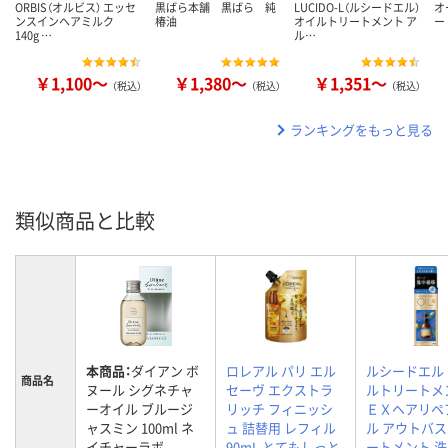
ORBIS（オルビス） エッセ
黒ばら本舗 黒ばら 純
LUCIDO-L（ルシードエル）
オ
ンスインヘアミルク
椿油
オイルトリートメント ア
ー
140g …
ル…
￥1,100～
￥1,380～
￥1,351～
（税込）
（税込）
（税込）
ランキングをもっと見る
類似商品と比較
本商品：
ダイアン ボ
ロレアル パリ エル
ルシードエル
商品名
ヌール シグネチャ
セーヴ エクストラ
ルトリートメ
ーオイル ブルージ
リッチ フィニッシ
ＥＸヘアリペ
ャスミン 100ml ネ
ュ 詰替用 レフィル
ル アウトバ
イチャーラボ
90mL とてもしっと
ートメント 