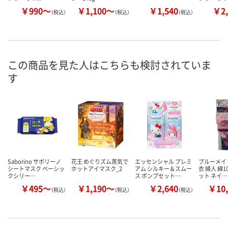
￥990～
￥1,100～
￥1,540
￥2,
（税込）
（税込）
（税込）
この商品を見た人はこちらも検討されていま
す
Saborino サボリーノ
花王 めぐりズム蒸気で
エッセンシャル プレミ
ブルーメイ
シートマスク ベーシッ
ホットアイマスク_2
アム シルキー＆スムー
衣 婦人 綿1
クシリー…
ス ポンプセット…
ット ネイ…
￥495～
￥1,190～
￥2,640
￥10,
（税込）
（税込）
（税込）