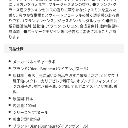
にうるおいを与えます。ブルージャスミンの香り。●フランス・グ
ラース産フランキンセンスの香りに華やかなジャスミンを重ねた
香り。爽やかな柑橘とスウィートフローラルの甘く透明感のある香
りです。（フランキンセンス／ジャスミン・サンダルウッド）●石油
系界面活性剤、鉱物油、パラベン、シリコン、合成着色料、動物性原料
無添加 ●パッケージデザイン等は予告なく変更されることがあ
ります
商品仕様
メーカー：ネイチャーラボ
ブランド：Diane Bonheur（ダイアンボヌール）
原材料 ※お手元に届いた商品を必ずご確認ください：ヒマワリ
種子油、スクレロカリアビレア種子油、オプンチアフィクスイン
ジカ種子油、ホホバ種子油、シア脂、アルガニアスピノサ核油、香
料
原産国：日本
内容量：100ml
シリーズ名：ボヌール
薬事分類：化粧品
ブランド：Diane Bonheur（ダイアンボヌール）