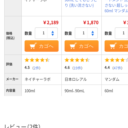
り (洗い流さない)
さない 超し
60ml マンダ
￥2,189
￥1,870
￥1
数量
数量
数量
価格
(税込)
カゴへ
カゴへ
カ
評価
4.5
4.6
4.4
（
2件
）
（
19件
）
（
47件
）
ネイチャーラボ
日本ロレアル
マンダム
メーカー
100ml
90ml、90mL
60ml
内容量
レビュー（2件）