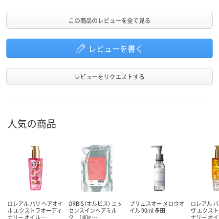
この商品のレビューを全て見る
レビューを書く
レビューをリクエストする
人気の商品
ロレアル パリ ヘアオイ
ORBIS（オルビス） エッ
プリュスオー メロウオ
ロレアル パ
ル エクストラオーディ
センスインヘアミル
イル 90ml 多田
ヴ エクス
ナリー オイル…
ク 140g …
ナリー オ